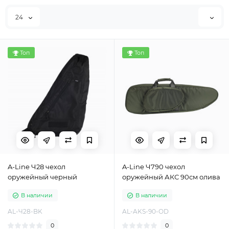
24
Топ
Топ
A-Line Ч28 чехол
A-Line Ч790 чехол
оружейный черный
оружейный АКС 90см олива
В наличии
В наличии
AL-Ч28-BK
AL-AKS-90-OD
0
0