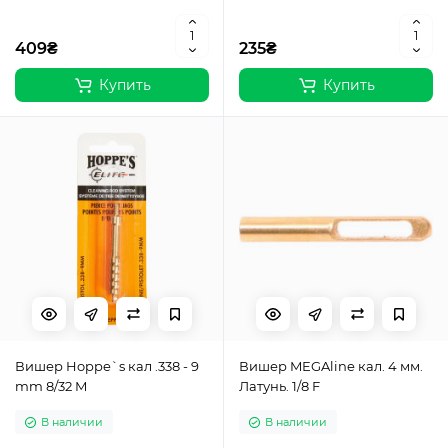
409₴
235₴
Купить
Купить
Вишер Hoppe`s кал .338 - 9
Вишер MEGAline кал. 4 мм.
mm 8/32 M
Латунь. 1/8 F
В наличии
В наличии