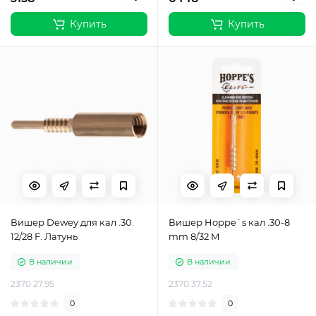
Купить
Купить
Вишер Dewey для кал .30.
Вишер Hoppe`s кал .30-8
12/28 F. Латунь
mm 8/32 M
В наличии
В наличии
2370.27.95
2370.37.52
0
0