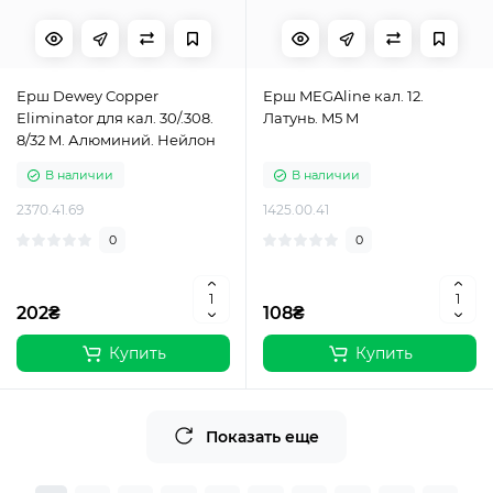
Ерш Dewey Copper
Ерш MEGAline кал. 12.
Eliminator для кал. 30/.308.
Латунь. M5 M
8/32 M. Алюминий. Нейлон
В наличии
В наличии
2370.41.69
1425.00.41
0
0
202₴
108₴
Купить
Купить
Показать еще