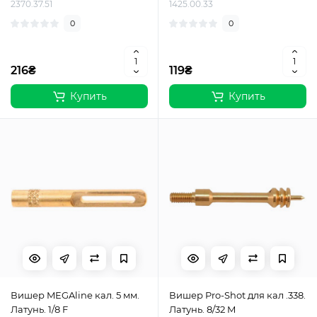
2370.37.51
1425.00.33
0
0
216₴
119₴
Купить
Купить
Вишер MEGAline кал. 5 мм.
Вишер Pro-Shot для кал .338.
Латунь. 1/8 F
Латунь. 8/32 M