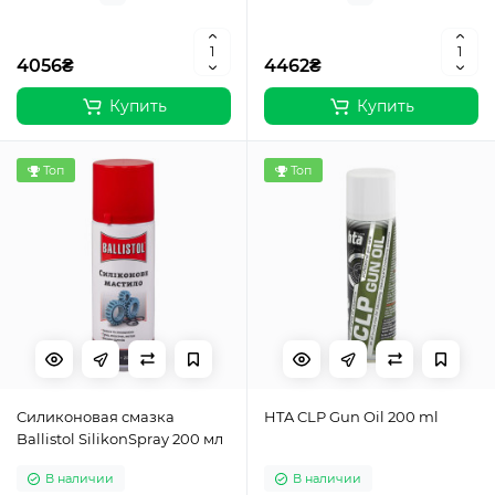
4056₴
4462₴
Купить
Купить
Топ
Топ
Cиликоновая смазка
HTA CLP Gun Oil 200 ml
Ballistol SilikonSpray 200 мл
В наличии
В наличии