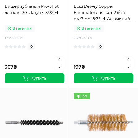
Вишер зубчатый Pro-Shot
Ерш Dewey Copper
для кал .30. Латунь. 8/32 M
Eliminator для кал. 25/6,5
мм/7 мм. 8/32 M. Алюминий.
Нейлон
В наличии
В наличии
1775.00.39
2370.41.67
0
0
367₴
197₴
Купить
Купить
Топ