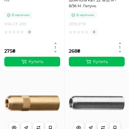
ml
шомпола кал .22. 8/32 M -
8/36 M. Латунь
В наличии
В наличии
HTA-CF-200
2370.27.91
0
0
275₴
268₴
Купить
Купить