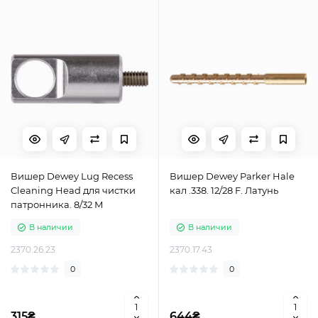
Вишер Dewey Lug Recess
Вишер Dewey Parker Hale
Cleaning Head для чистки
кал .338. 12/28 F. Латунь
патронника. 8/32 М
В наличии
В наличии
2370.26.23
2370.17.43
0
0
315₴
644₴