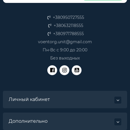
Спортивные арбалеты – оружие, сочетающее в
себе точность и мощь. Это хороший выбор для
начинающих и тем более опытных стрелков.
+380950727555
Независимо от того, хотите ли вы испытать свои
силы в соревнованиях или просто поразвлечься
+380632118555
на природе, арбалет всегда станет отличным
+380971788555
выбором.
Классические луки – в нашем магазине
voentorg.unit@gmail.com
представлен большой выбор луков для
Пн-Вс с 9:00 до 20:00
стрельбы, начиная от традиционных из дерева, и
Без выходных
заканчивая современными композитными
моделями. Также на сайте вы сможете заказать
мишени для стрельбы из лука и стрелы для него.
Рогатки – лучший выбор для развлечений на
природе. Из нее легко стрелять, даже если
только впервые взяли ее в руки вы без проблем
сможете совершить первые прицельные
Личный кабинет
выстрелы. В качестве снарядов можно
использовать специальные металлические
шары, заказать которые вы также сможете в
нашем военторге. Это отличная забава и для
Дополнительно
детей, и для взрослых.