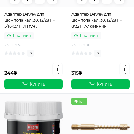
Адаптер Dewey для
Адаптер Dewey для
шомпола кал .30. 12/28 F -
шомпола кал .30. 12/28 F -
5/16x27 F. Латунь
8/32 F. Алюминий
В наличии
В наличии
2370.17.52
2370.27.90
0
0
244₴
315₴
Купить
Купить
Топ