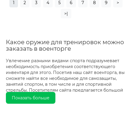
1
2
3
4
5
6
7
8
9
>
>|
Какое оружие для тренировок можно
заказать в военторге
Увлечение разными видами спорта подразумевает
необходимость приобретения соответствующего
инвентаря для этого. Посетив наш сайт военторга, вы
сможете найти все необходимое для самозащиты,
занятий спортом, в том числе и для спортивной
стрельбы. Посетителям сайта предлагается большой
выбор метательного оружия, в том числе арбалеты,
Показать больше
спортивные луки и рогатки, а также вы сможете
заказать такие категории товаров:
Бейсбольные биты и другой похожий
инвентарь;
Комплектующие для оружия (тетивы, прицелы,