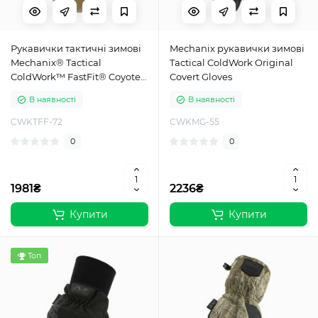
Рукавички тактичні зимові
Mechanix рукавички зимові
Mechanix® Tactical
Tactical ColdWork Original
ColdWork™ FastFit® Coyote
Covert Gloves
Gloves Coyote
В наявності
В наявності
CWKTFF-72
CWKMG-55
0
0
1981₴
2236₴
Купити
Купити
Топ