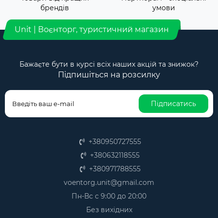
брендів
умови
Unit | Воєнторг, туристичний магазин
Бажаєте бути в курсі всіх наших акцій та знижок?
Підпишіться на розсилку
Підписатись
+380950727555
+380632118555
+380971788555
voentorg.unit@gmail.com
Пн-Вс с 9:00 до 20:00
Без вихідних