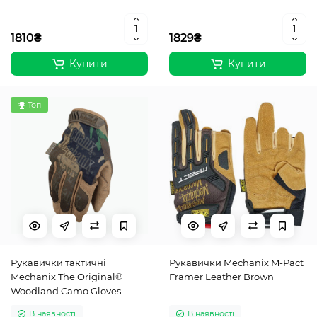
1810₴
1829₴
Купити
Купити
Топ
Рукавички тактичні
Рукавички Mechanix M-Pact
Mechanix The Original®
Framer Leather Brown
Woodland Camo Gloves
Woodland
В наявності
В наявності