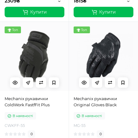
2309₴
1815₴
Купити
Купити
Топ
Топ
Mechanix рукавички
Mechanix рукавички
ColdWork FastfFit Plus
Original Gloves Black
В наявності
В наявності
CWKFF-55
MG-55
0
0