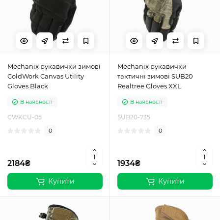
Mechanix рукавички зимові
Mechanix рукавички
ColdWork Canvas Utility
тактичні зимові SUB20
Gloves Black
Realtree Gloves XXL
В наявності
В наявності
CWKCU-05
SUB20-735
0
0
2184₴
1934₴
Купити
Купити