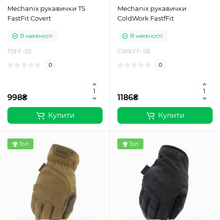
Mechanix рукавички TS
Mechanix рукавички
FastFit Covert
ColdWork FastfFit
В наявності
В наявності
TSFF-55
CWKFF-58
0
0
998₴
1186₴
Купити
Купити
Топ
Топ