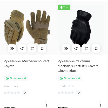
Топ
Рукавички Mechanix M-Pact
Рукавички тактичні
Coyote
Mechanix FastFit® Covert
Gloves Black
В наявності
В наявності
754.00.43
FFTAB-X55
0
0