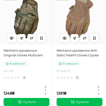
Mechanix рукавички
Mechanix рукавички Anti-
Original Gloves Multicam
Static FastFit Gloves Coyote
В наявності
В наявності
MG-78
FFTAB-72
0
0
1248₴
1291₴
Купити
Купити