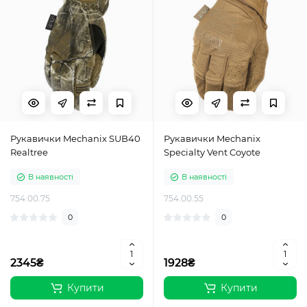
Рукавички Mechanix SUB40
Рукавички Mechanix
Realtree
Specialty Vent Coyote
В наявності
В наявності
754.00.75
754.00.55
0
0
2345₴
1928₴
Купити
Купити