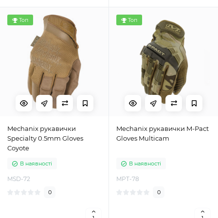
Топ
Топ
Mechanix рукавички
Mechanix рукавички M-Pact
Specialty 0.5mm Gloves
Gloves Multicam
Coyote
В наявності
В наявності
MSD-72
MPT-78
0
0