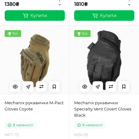
1380₴
1810₴
Купити
Купити
Топ
Топ
Mechanix рукавички M-Pact
Mechanix рукавички
Gloves Coyote
Specialty Vent Covert Gloves
Black
В наявності
В наявності
MPT-72
MSV-55