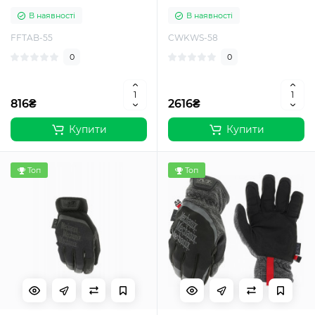
В наявності
В наявності
FFTAB-55
CWKWS-58
0
0
816₴
2616₴
Купити
Купити
Топ
Топ