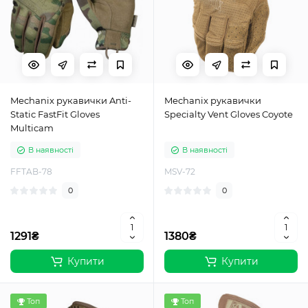
Mechanix рукавички Anti-
Mechanix рукавички
Static FastFit Gloves
Specialty Vent Gloves Coyote
Multicam
В наявності
В наявності
FFTAB-78
MSV-72
0
0
1291₴
1380₴
Купити
Купити
Топ
Топ