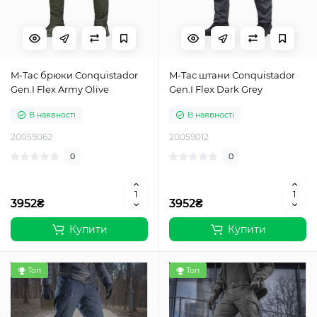
M-Tac брюки Conquistador
M-Tac штани Conquistador
Gen.I Flex Army Olive
Gen.I Flex Dark Grey
В наявності
В наявності
20059062
20059012
0
0
3952₴
3952₴
Купити
Купити
Топ
Топ