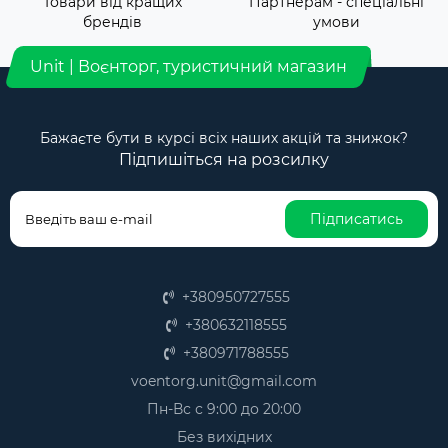
Товари від кращих
Партнерам - спеціальні
брендів
умови
Unit | Воєнторг, туристичний магазин
Бажаєте бути в курсі всіх наших акцій та знижок?
Підпишіться на розсилку
Підписатись
+380950727555
+380632118555
+380971788555
voentorg.unit@gmail.com
Пн-Вс с 9:00 до 20:00
Без вихідних