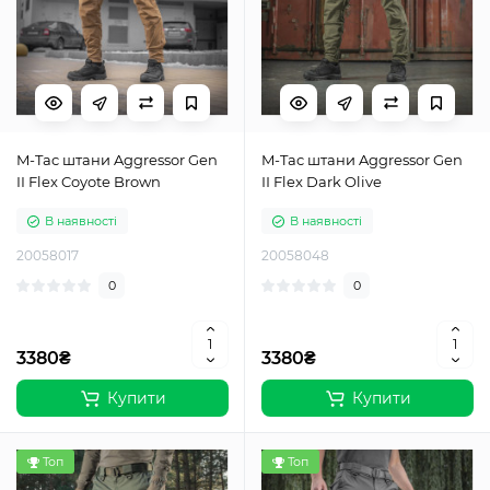
M-Tac штани Aggressor Gen
M-Tac штани Aggressor Gen
II Flex Coyote Brown
ІІ Flex Dark Olive
В наявності
В наявності
20058017
20058048
0
0
3380₴
3380₴
Купити
Купити
Топ
Топ