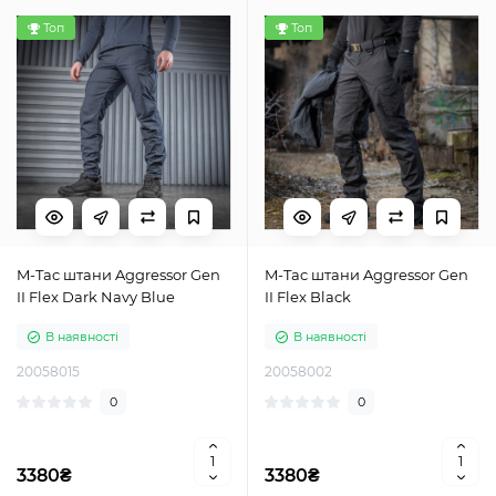
Топ
Топ
M-Tac штани Aggressor Gen
M-Tac штани Aggressor Gen
II Flex Dark Navy Blue
II Flex Black
В наявності
В наявності
20058015
20058002
0
0
3380₴
3380₴