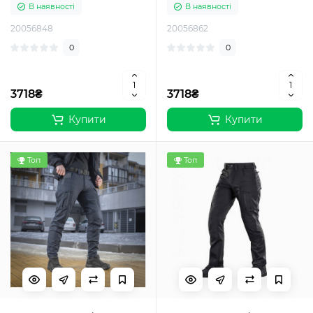
В наявності
В наявності
20056848
20056862
0
0
3718₴
3718₴
Купити
Купити
Топ
Топ