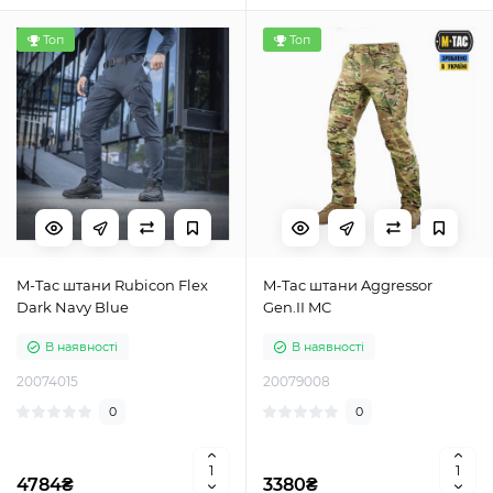
Топ
Топ
M-Tac штани Rubicon Flex
M-Tac штани Aggressor
Dark Navy Blue
Gen.II MC
В наявності
В наявності
20074015
20079008
0
0
4784₴
3380₴