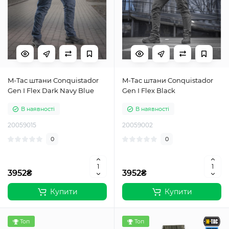
M-Tac штани Conquistador
M-Tac штани Conquistador
Gen І Flex Dark Navy Blue
Gen І Flex Black
В наявності
В наявності
20059015
20059002
0
0
3952₴
3952₴
Купити
Купити
Топ
Топ