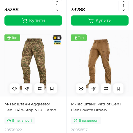
3328₴
3328₴
Купити
Купити
Топ
Топ
M-Tac штани Aggressor
M-Tac штани Patriot Gen.II
Gen.II Rip-Stop NGU Camo
Flex Coyote Brown
В наявності
В наявності
20538022
20056817