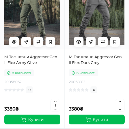
M-Tac штани Aggressor Gen
M-Tac штани Aggressor Gen
ІІ Flex Army Olive
II Flex Dark Grey
В наявності
В наявності
20058062
20058012
0
0
3380₴
3380₴
Купити
Купити