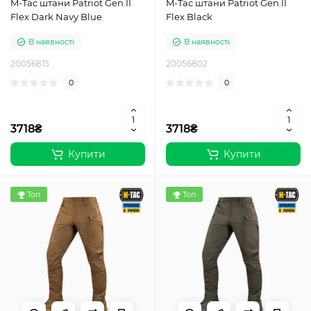
M-Tac штани Patriot Gen.II
M-Tac штани Patriot Gen.II
Flex Dark Navy Blue
Flex Black
В наявності
В наявності
20056815
20056802
0
0
3718₴
3718₴
Купити
Купити
Топ
Топ