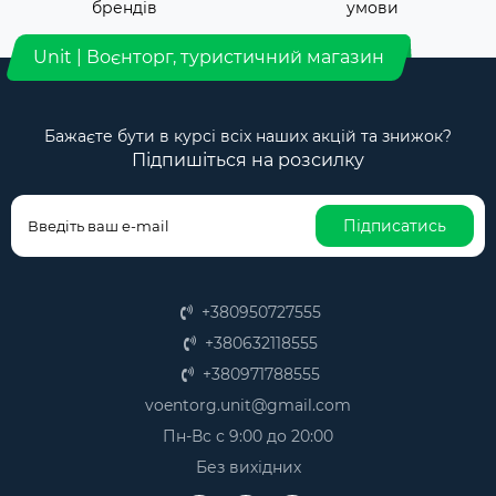
брендів
умови
Unit | Воєнторг, туристичний магазин
Бажаєте бути в курсі всіх наших акцій та знижок?
Підпишіться на розсилку
Підписатись
+380950727555
+380632118555
+380971788555
voentorg.unit@gmail.com
Пн-Вс с 9:00 до 20:00
Без вихідних