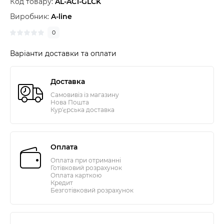
Код товару:
AL-AC1-GLCK
Виробник:
A-line
0
Варіанти доставки та оплати
Доставка
Самовивіз із магазину
Нова Пошта
Кур'єрська доставка
Оплата
Оплата при отриманні
Готівковий розрахунок
Оплата карткою
Кредит
Безготівковий розрахунок