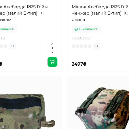
к Алебарда PRS Гейм
Мішок Алебарда PRS Ге
р (малий В-тип). К:
Ченжер (малий В-тип). К:
тикам
олива
наявності
В наявності
.63
3413.03.09
0
0
₴
2497₴