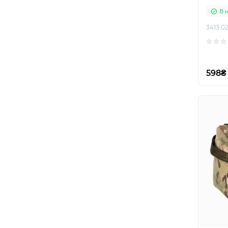
В 
3413.02
598₴