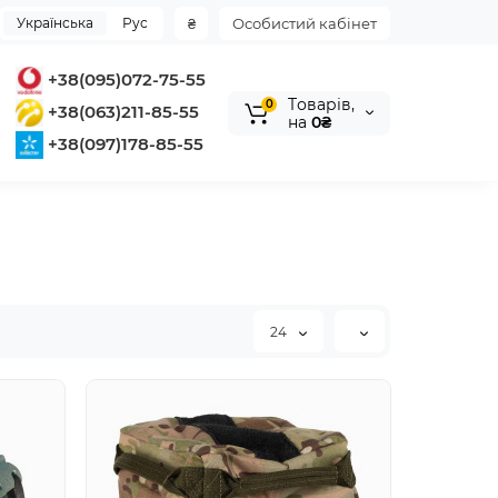
Українська
Рус
₴
Особистий кабінет
+38(095)072-75-55
Tоварів,
0
+38(063)211-85-55
на
0₴
+38(097)178-85-55
24