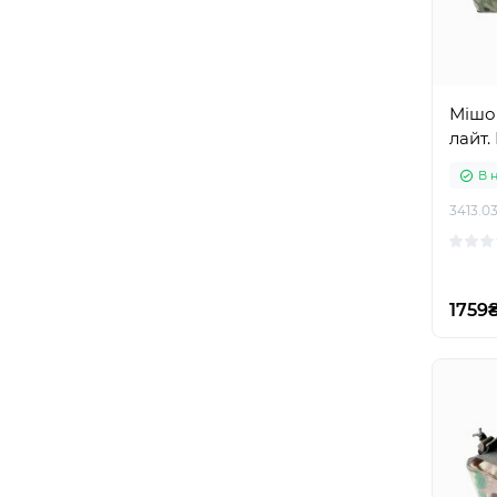
Мішо
лайт.
В 
3413.03
1759