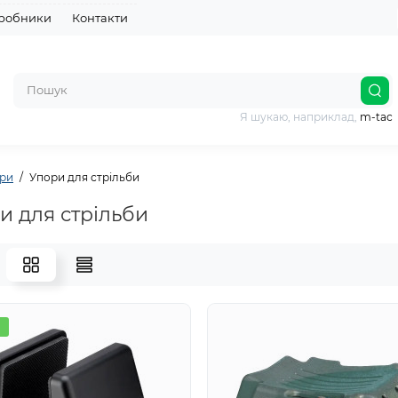
робники
Контакти
Я шукаю, наприклад,
m-tac
ари
Упори для стрільби
и для стрільби