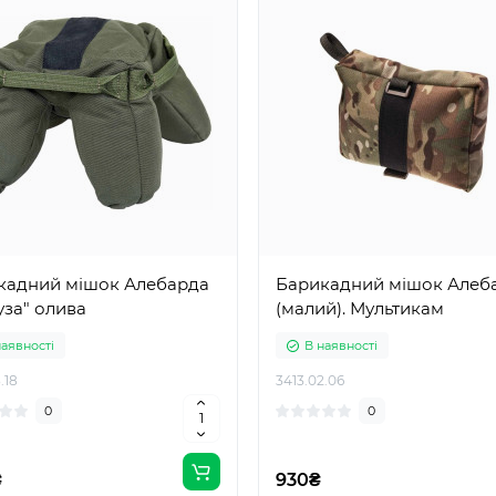
кадний мішок Алебарда
Барикадний мішок Алеб
за" олива
(малий). Мультикам
наявності
В наявності
.18
3413.02.06
0
0
₴
930₴