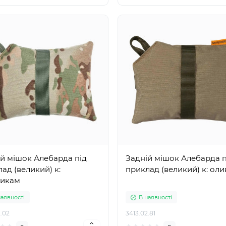
й мішок Алебарда під
Задній мішок Алебарда п
ад (великий) к:
приклад (великий) к: оли
тикам
наявності
В наявності
.02
3413.02.81