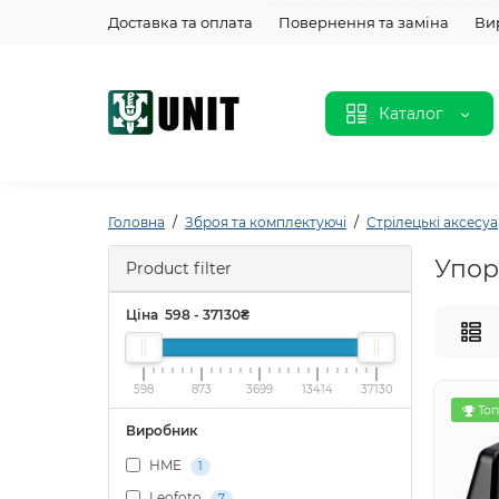
Доставка та оплата
Повернення та заміна
Ви
Каталог
Головна
Зброя та комплектуючі
Стрілецькі аксесу
Упор
Product filter
Ціна
598
-
37130
₴
598
873
3699
13414
37130
Топ
Виробник
HME
1
Leofoto
7