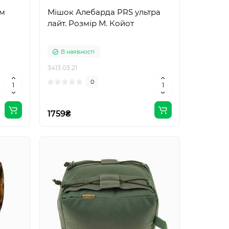
йм
Мішок Алебарда PRS ультра
лайт. Розмір М. Койот
В наявності
3413.03.21
0
1759₴