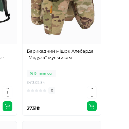
Барикадний мішок Алебарда
 -
"Медуза" мультикам
В наявності
3413.02.84
0
2731₴