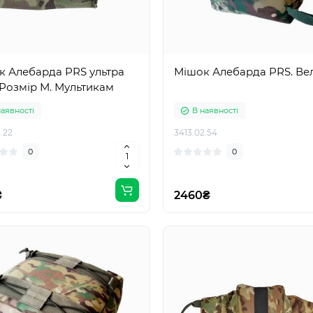
к Алебарда PRS ультра
Мішок Алебарда PRS. Ве
 Розмір М. Мультикам
наявності
В наявності
.22
3413.02.54
0
0
₴
2460₴