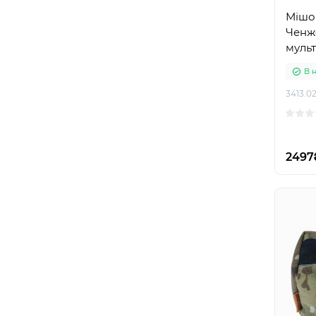
Мішо
Ченже
муль
В 
3413.02
2497