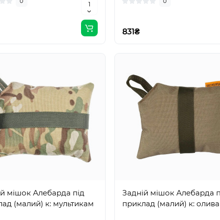
0
0
831₴
й мішок Алебарда під
Задній мішок Алебарда п
ад (малий) к: мультикам
приклад (малий) к: олива