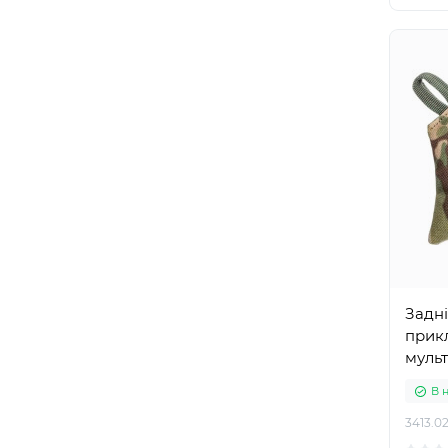
Задні
прикл
муль
В 
3413.02