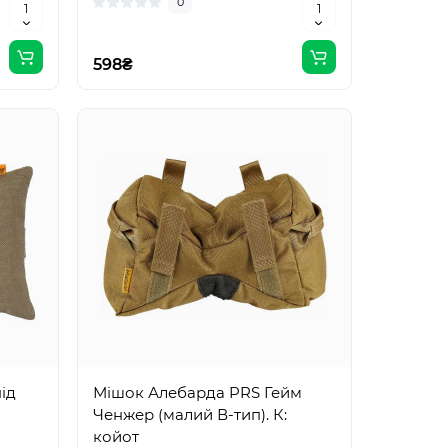
0
598₴
ід
Мішок Алебарда PRS Гейм
Ченжер (малий В-тип). К:
койот