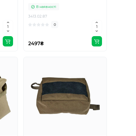
В наявності
3413.02.87
0
2497₴