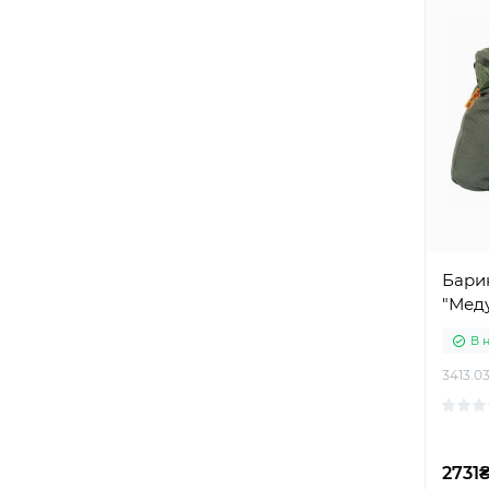
Бари
"Меду
В 
3413.03
2731