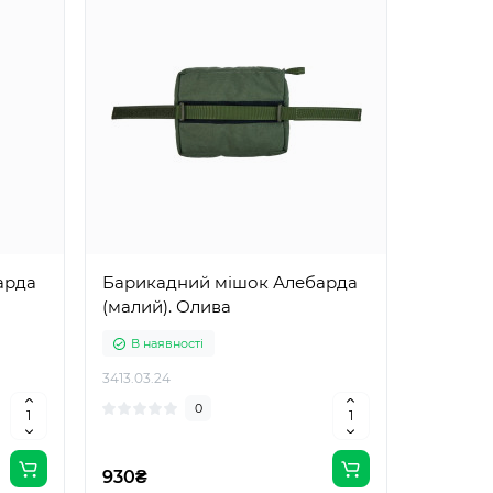
арда
Барикадний мішок Алебарда
(малий). Олива
В наявності
3413.03.24
0
930₴