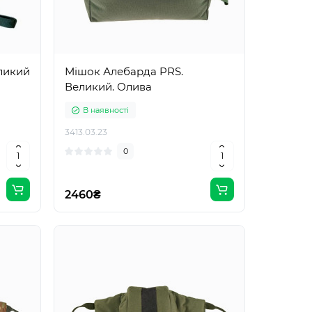
ликий
Мішок Алебарда PRS.
Великий. Олива
В наявності
3413.03.23
0
2460₴