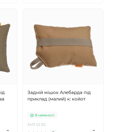
ід
Задній мішок Алебарда під
ва
приклад (малий) к: койот
В наявності
3413.02.82