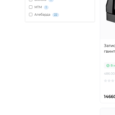
MTM
1
Алебарда
22
Затис
гвинт
В 
486.00.
1466