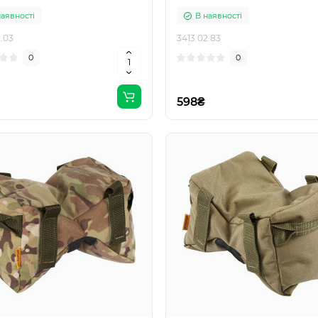
наявності
В наявності
.03
3413.02.83
0
0
598₴