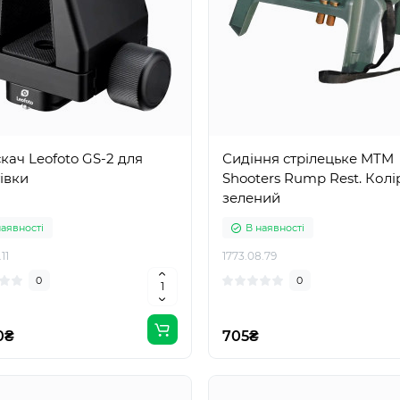
кач Leofoto GS-2 для
Сидіння стрілецьке MTM
івки
Shooters Rump Rest. Колір
зелений
наявності
В наявності
11
1773.08.79
0
0
0₴
705₴