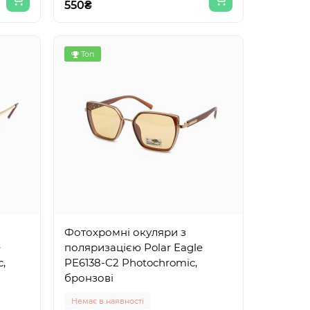
550₴
Топ
Фотохромні окуляри з
e
поляризацією Polar Eagle
,
PE6138-C2 Photochromic,
бронзові
Немає в наявності