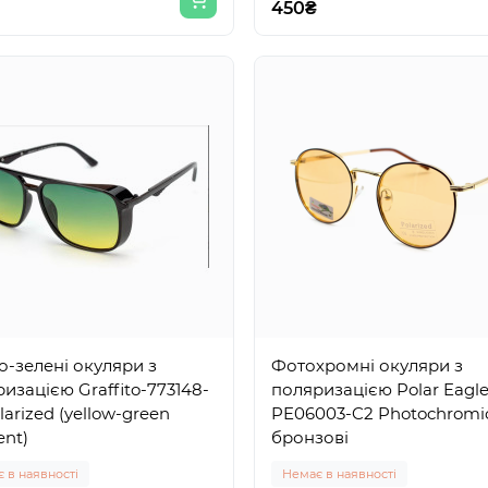
450₴
-зелені окуляри з
Фотохромні окуляри з
изацією Graffito-773148-
поляризацією Polar Eagl
larized (yellow-green
PE06003-C2 Photochromic
ent)
бронзові
 в наявності
Немає в наявності