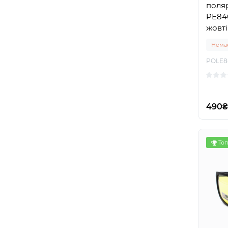
поляр
PE840
жовті
Немає
POLE8
490₴
Топ