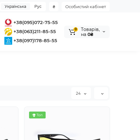
Українська
Рус
₴
Особистий кабінет
+38(095)072-75-55
Tоварів,
0
+38(063)211-85-55
на
0₴
+38(097)178-85-55
24
Топ