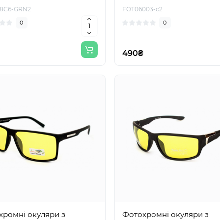
48C6-GRN2
FOT06003-c2
0
0
490₴
хромні окуляри з
Фотохромні окуляри з