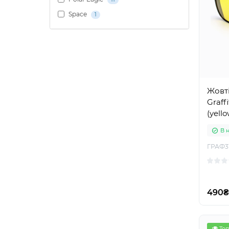
Space
1
Жовті
Graff
(yello
В 
ГРАФ3
490₴
Топ