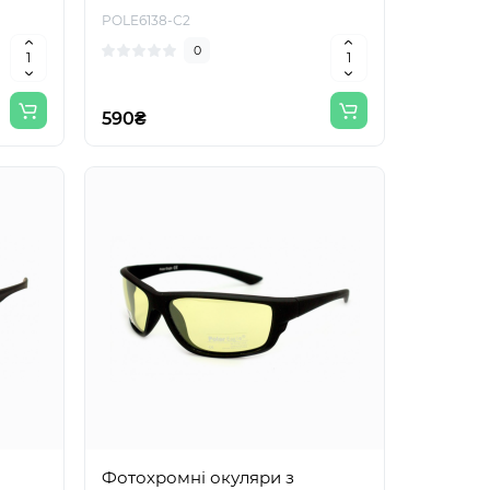
POLE6138-С2
0
590₴
Фотохромні окуляри з