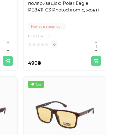
e
поляризацією Polar Eagle
PE8411-C3 Photochromic, жовті
Немає в наявності
POLE8411C3
0
490₴
Топ