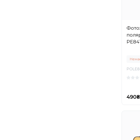
Фото
поляр
PE841
Немає
POLE8
490₴