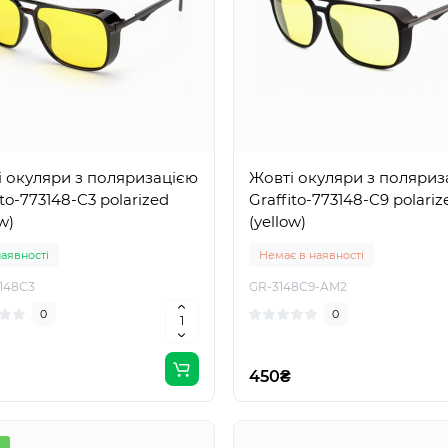
 окуляри з поляризацією
Жовті окуляри з поляриз
ito-773148-C3 polarized
Graffito-773148-C9 polariz
w)
(yellow)
наявності
Немає в наявності
148С3
GR-3148С9-AM2
0
0
450₴