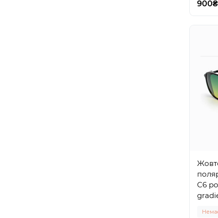
900₴
Жовто
поляр
C6 po
gradi
Немає