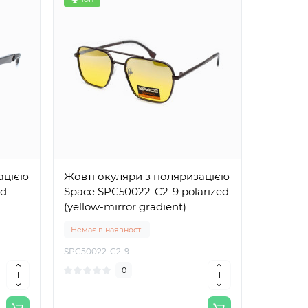
ацією
Жовті окуляри з поляризацією
ed
Space SPC50022-C2-9 polarized
(yellow-mirror gradient)
Немає в наявності
SPC50022-C2-9
0