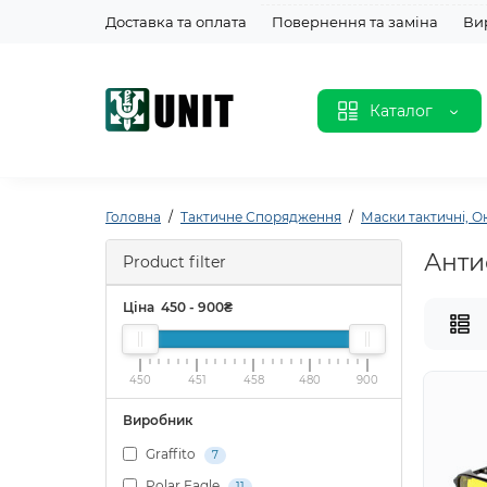
Доставка та оплата
Повернення та заміна
Ви
Каталог
Головна
Тактичне Спорядження
Маски тактичні, 
Анти
Product filter
Ціна
450
-
900
₴
450
451
458
480
900
Виробник
Graffito
7
Polar Eagle
11