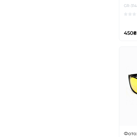
GR-31
450₴
Фото