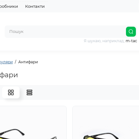
робники
Контакти
Я шукаю, наприклад,
m-tac
Окуляри
Антифари
фари