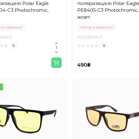
изацією Polar Eagle
поляризацією Polar Eagl
4-C3 Photochromic,
PE8405-C3 Photochromic,
жовті
 в наявності
Немає в наявності
404C3
POLE8405C3
0
0
490₴