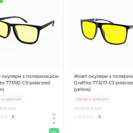
 окуляри з поляризацією
Жовті окуляри з поляриз
ito-773192-C9 polarized
Graffito-773217-C3 polariz
w)
(yellow)
 в наявності
Немає в наявності
92С9-AM2
GR-3217C3-AM2
0
0