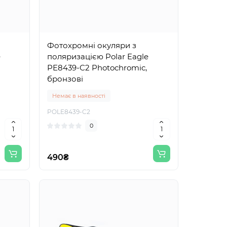
Фотохромні окуляри з
e
поляризацією Polar Eagle
PE8439-C2 Photochromic,
бронзові
Немає в наявності
POLE8439-C2
0
490₴