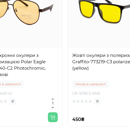
хромні окуляри з
Жовті окуляри з поляриз
изацією Polar Eagle
Graffito-773219-C3 polariz
0-C2 Photochromic,
(yellow)
зові
 в наявності
Немає в наявності
440-c2
GR-3219С3-AM2
0
0
450₴