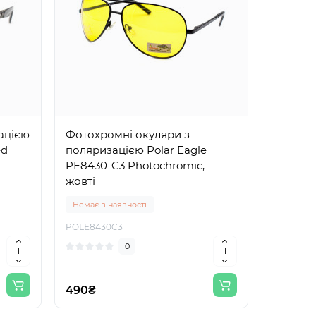
ацією
Фотохромні окуляри з
ed
поляризацією Polar Eagle
PE8430-C3 Photochromic,
жовті
Немає в наявності
POLE8430C3
0
490₴