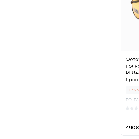
Фото
поляр
PE844
брон
Немає
POLE8
490₴