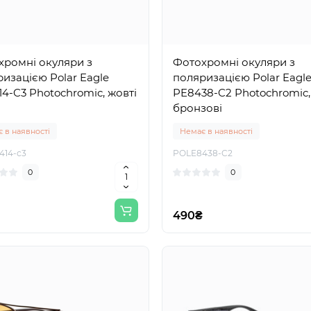
хромні окуляри з
Фотохромні окуляри з
изацією Polar Eagle
поляризацією Polar Eagl
4-C3 Photochromic, жовті
PE8438-C2 Photochromic,
бронзові
 в наявності
Немає в наявності
414-c3
POLE8438-C2
0
0
490₴