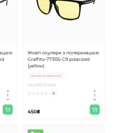
ацією
Жовті окуляри з поляризацією
ed
Graffito-773155-C9 polarized
(yellow)
Немає в наявності
GR-3155С9-AM2
0
450₴
Топ