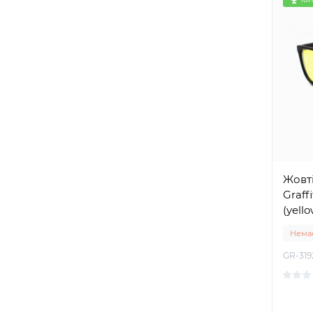
Жовті
Graff
(yello
Немає
GR-31