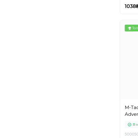
1038
Топ
M-Ta
Adven
В 
50005