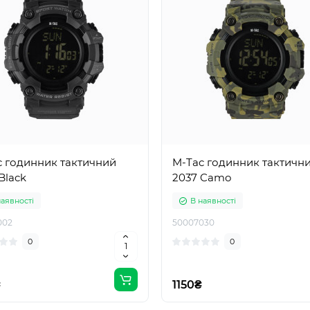
c годинник тактичний
M-Tac годинник тактичн
Black
2037 Camo
наявності
В наявності
002
50007030
0
0
₴
1150₴