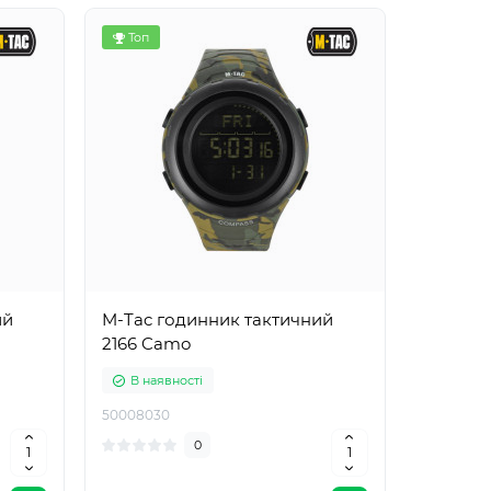
Топ
ий
M-Tac годинник тактичний
2166 Camo
В наявності
50008030
0