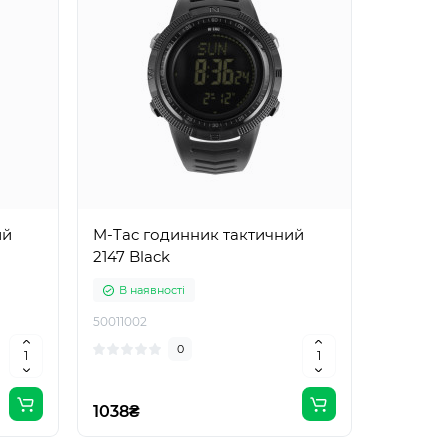
ий
M-Tac годинник тактичний
2147 Black
В наявності
50011002
0
1038₴