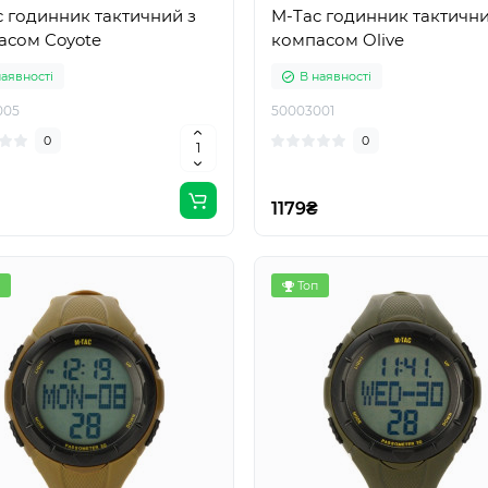
 годинник тактичний з
M-Tac годинник тактични
асом Coyote
компасом Olive
наявності
В наявності
005
50003001
0
0
1179₴
Топ