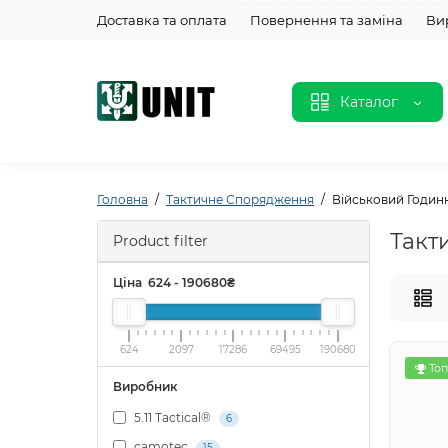
Доставка та оплата
Повернення та заміна
Ви
Каталог
Головна
Тактичне Спорядження
Військовий Годин
Такт
Product filter
Ціна
624
-
190680
₴
624
2097
17286
69495
190680
Топ
Виробник
5.11 Tactical®
6
camotec
15