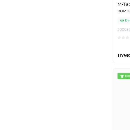
M-Tac
комп
В 
50003
1179₴
Топ