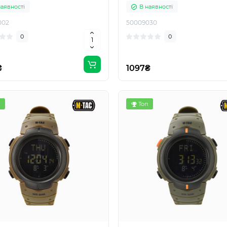
наявності
В наявності
002
50009030
0
0
₴
1097₴
Топ