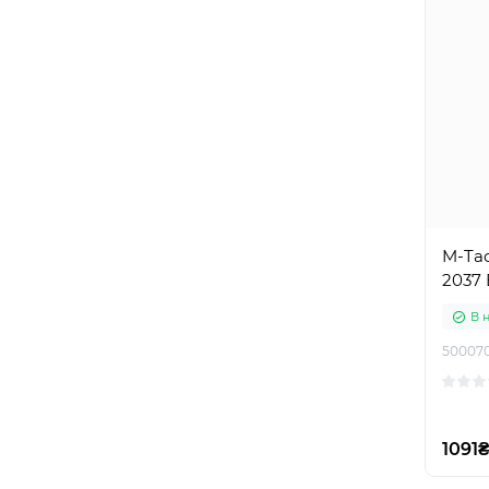
M-Ta
2037 
В 
50007
1091