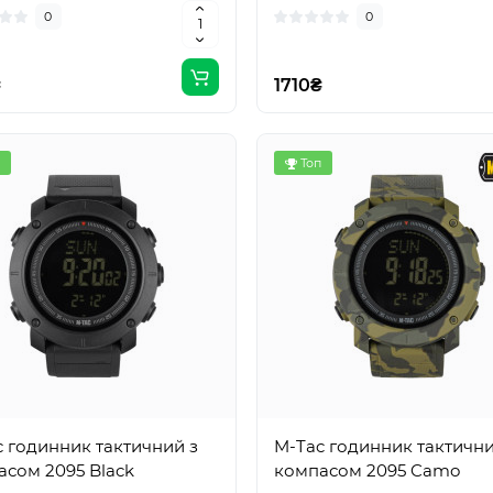
0
0
₴
1710₴
Топ
 годинник тактичний з
M-Tac годинник тактични
сом 2095 Black
компасом 2095 Camo