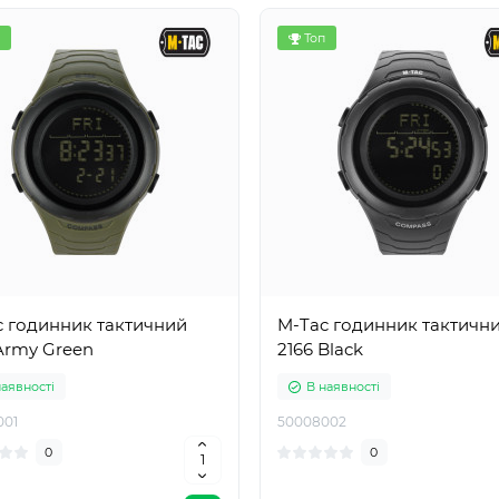
Топ
c годинник тактичний
M-Tac годинник тактичн
Army Green
2166 Black
наявності
В наявності
001
50008002
0
0