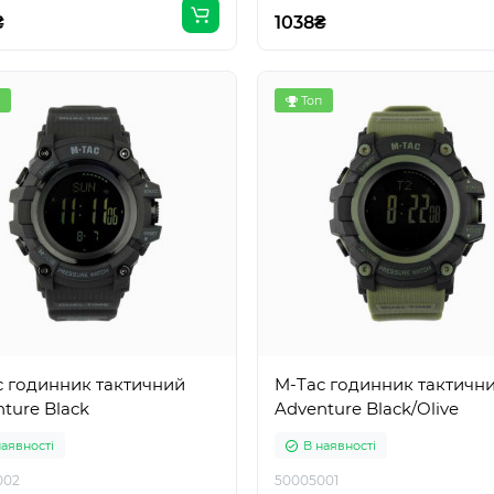
₴
1038₴
Топ
c годинник тактичний
M-Tac годинник тактичн
ture Black
Adventure Black/Olive
наявності
В наявності
002
50005001