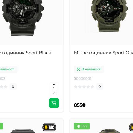
 годинник Sport Black
M-Tac годинник Sport Oli
наявності
В наявності
002
50006001
0
0
855₴
Топ