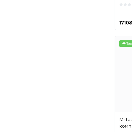
1710
Топ
M-Tac
компа