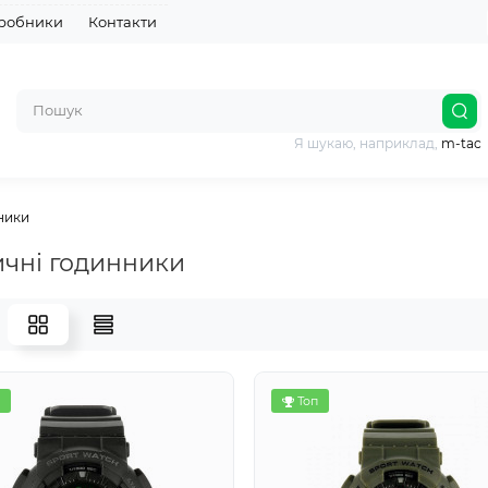
робники
Контакти
Я шукаю, наприклад,
m-tac
ники
ичні годинники
Топ