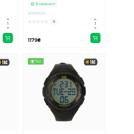
В наявності
50003002
0
1179₴
Топ