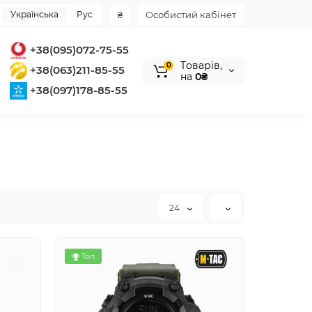
Українська
Рус
₴
Особистий кабінет
+38(095)072-75-55
Tоварів,
0
+38(063)211-85-55
на
0₴
+38(097)178-85-55
24
Топ