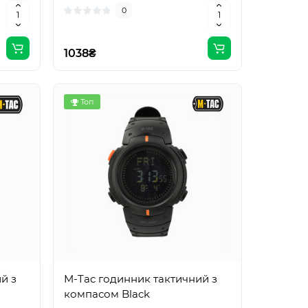
0
1038₴
Топ
й з
M-Tac годинник тактичний з
компасом Black