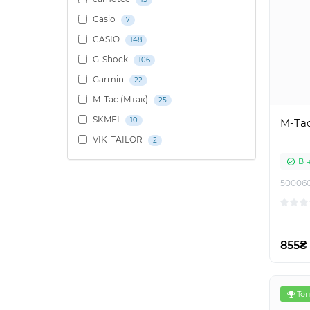
Casio
7
CASIO
148
G-Shock
106
Garmin
22
M-Tac (Мтак)
25
SKMEI
10
M-Tac
VIK-TAILOR
2
В 
50006
855₴
Топ