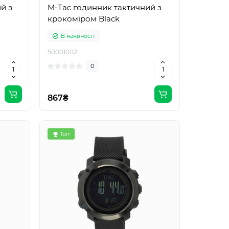
й з
M-Tac годинник тактичний з
крокоміром Black
В наявності
50001002
0
867₴
Топ