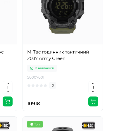
ve
M-Tac годинник тактичний
2037 Army Green
В наявності
50007001
0
1091₴
Топ