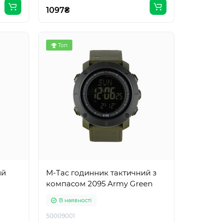
1097₴
Топ
ий
M-Tac годинник тактичний з
компасом 2095 Army Green
В наявності
50009001