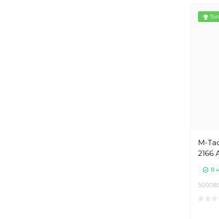
Топ
M-Ta
2166 
В 
50008