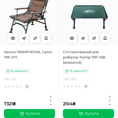
Крісло TRAMP ROYAL Camo
Стіл монтажний для
TRF-071
рибалок Tramp TRF-056
(алюміній)
В наявності
В наявності
TRF-071
TRF-056
0
0
7321₴
2104₴
Купити
Купити