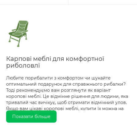
Карпові меблі для комфортної
риболовлі
Любите порибалити з комфортом чи шукайте
оптимальний подарунок для справжнього рибалки?
Тоді рекомендуємо вам розглянути як варіант
коропові меблі. Це відмінне рішення для людини, яка
тривалий час вичікує, щоб отримати відмінний улов.
Якщо вам цікаві коропові меблі, купити їх можна на
веб-сайті інтернет-магазину Unit.
Показати більше
Карпові меблі: що це
Даний вид меблів отримав свою назву за рахунок