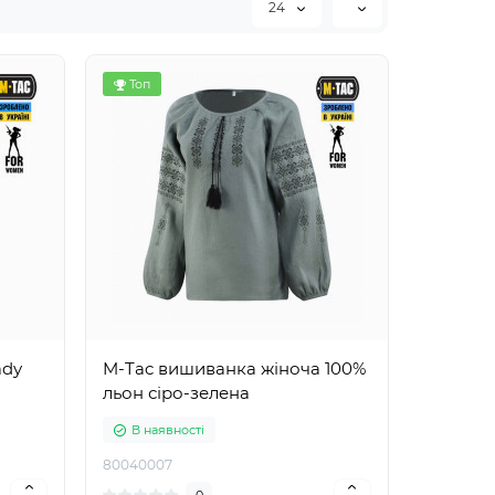
24
Топ
ady
M-Tac вишиванка жіноча 100%
льон сіро-зелена
В наявності
80040007