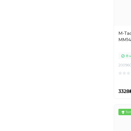
M-Tac
MM14
В 
20096
3328
Топ