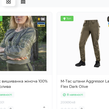
Топ
c вишиванка жіноча 100%
M-Tac штани Aggressor L
 олива
Flex Dark Olive
наявності
В наявності
001
20069048