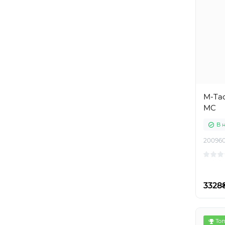
M-Tac
MC
В 
20096
3328
Топ