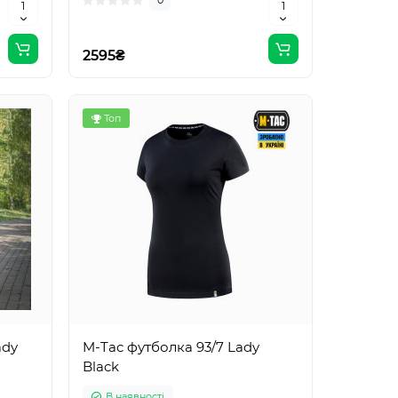
0
2595₴
Топ
ady
M-Tac футболка 93/7 Lady
Black
В наявності