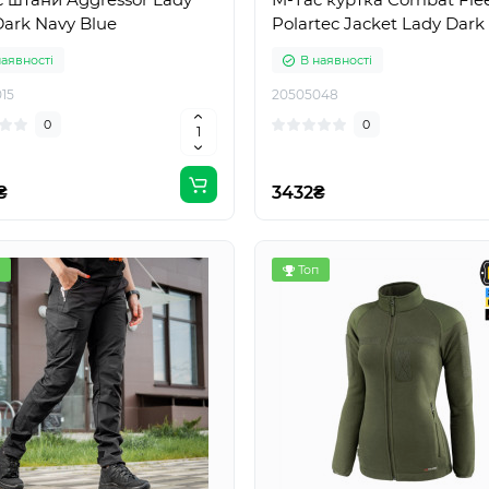
Dark Navy Blue
Polartec Jacket Lady Dark 
наявності
В наявності
15
20505048
0
0
₴
3432₴
Топ