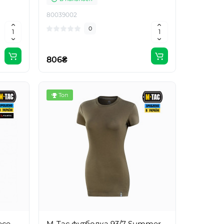
80039002
0
806₴
Топ
ece
M-Tac футболка 93/7 Summer