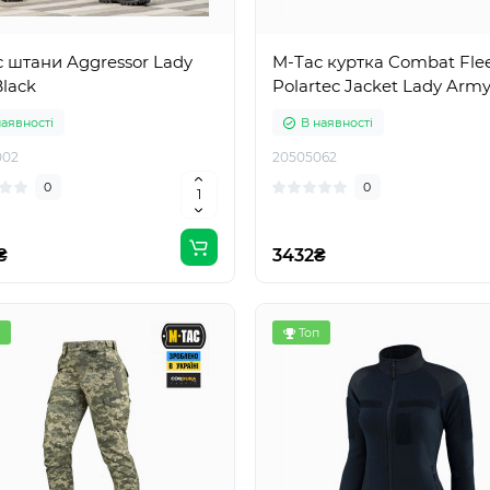
 штани Aggressor Lady
M-Tac куртка Combat Fle
Black
Polartec Jacket Lady Army
наявності
В наявності
002
20505062
0
0
₴
3432₴
Топ