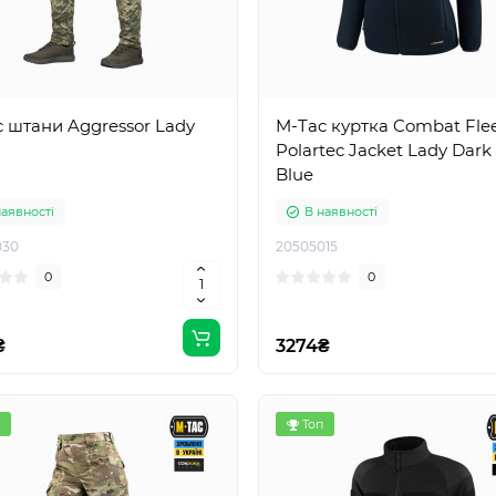
 штани Aggressor Lady
M-Tac куртка Combat Fle
Polartec Jacket Lady Dark
Blue
наявності
В наявності
030
20505015
0
0
₴
3274₴
Топ