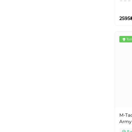
2595
Топ
M-Tac
Army 
В 