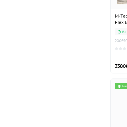
M-Tac
Flex 
В 
20069
3380
Топ