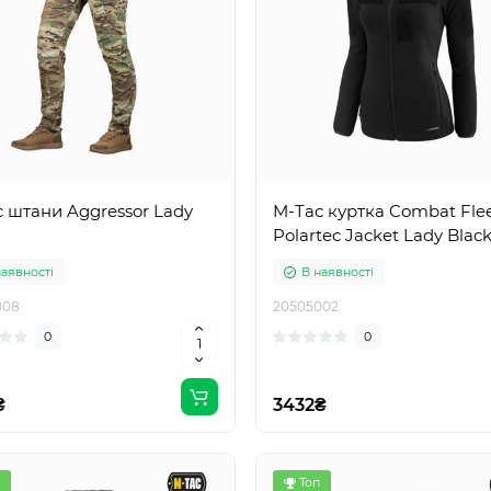
 штани Aggressor Lady
M-Tac куртка Combat Fle
Polartec Jacket Lady Blac
наявності
В наявності
008
20505002
0
0
₴
3432₴
Топ