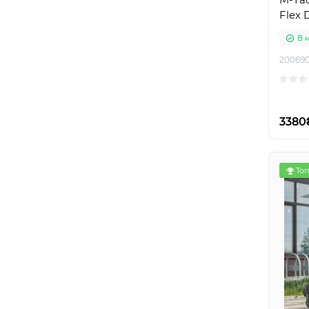
Flex 
В 
200690
3380
Топ