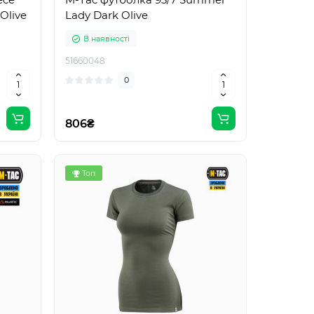
Olive
Lady Dark Olive
В наявності
51660048
0
806₴
Топ