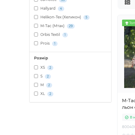
Hallyard
4
Helikon-Tex (Хеликон)
5
Топ
M-Tac (Мтак)
29
Orbis Textil
1
Prois
1
Розмір
XS
2
S
2
M
2
XL
2
M-Ta
льон
В 
80040