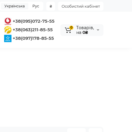
Українська
Рус
₴
Особистий кабінет
+38(095)072-75-55
Tоварів,
0
+38(063)211-85-55
на
0₴
+38(097)178-85-55