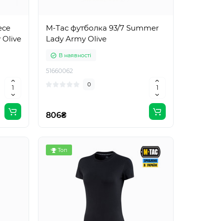
ece
M-Tac футболка 93/7 Summer
 Olive
Lady Army Olive
В наявності
51660062
0
806₴
Топ