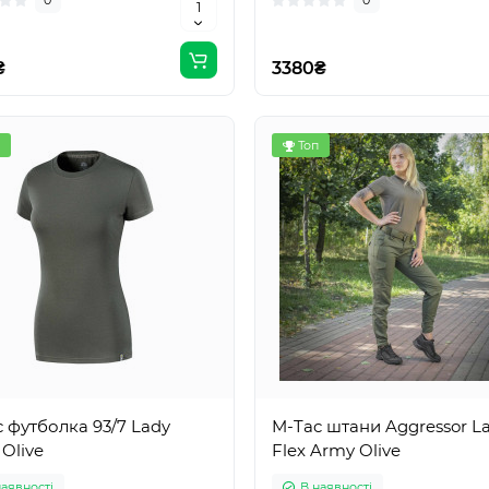
0
0
₴
3380₴
Топ
 футболка 93/7 Lady
M-Tac штани Aggressor L
Olive
Flex Army Olive
наявності
В наявності