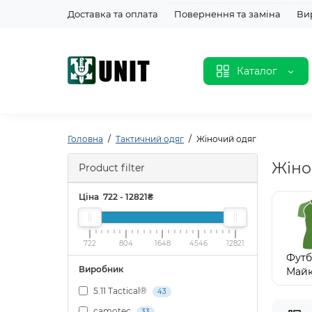
Доставка та оплата
Повернення та заміна
Ви
Каталог
Головна
Тактичний одяг
Жіночий одяг
Жіно
Product filter
Ціна
722
-
12821
₴
722
804
1648
4546
12821
Футб
Виробник
Май
Жіно
5.11 Tactical®
43
camotec
33