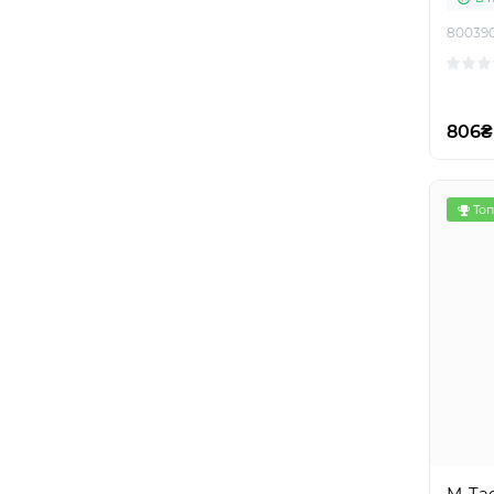
80039
806₴
Топ
M-Tac