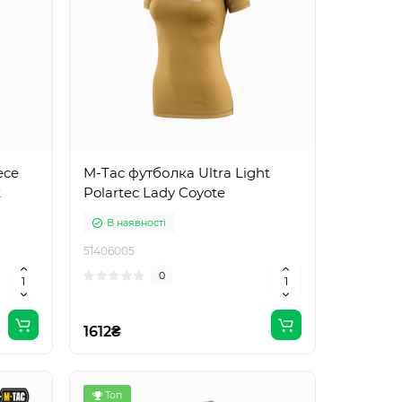
ece
M-Tac футболка Ultra Light
k
Polartec Lady Coyote
В наявності
51406005
0
1612₴
Топ