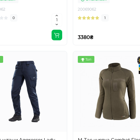
062
20069062
0
1
3380₴
Топ
 штани Aggressor Lady
M-Tac куртка Combat Fle