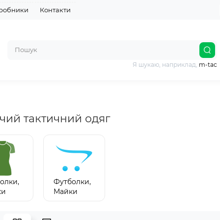
робники
Контакти
Я шукаю, наприклад,
m-tac
чий тактичний одяг
олки,
Футболки,
ки
Майки
чі
Жіночі