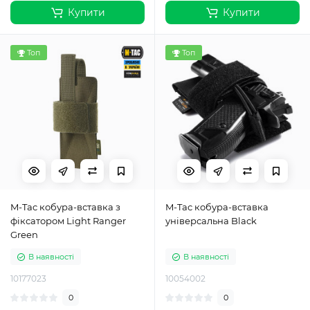
Купити
Купити
Топ
Топ
M-Tac кобура-вставка з
M-Tac кобура-вставка
фіксатором Light Ranger
універсальна Black
Green
В наявності
В наявності
10177023
10054002
0
0