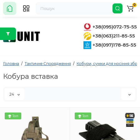
0
+38(095)072-75-55
+38(063)211-85-55
+38(097)178-85-55
Головна
Тактичне Спорядження
Кобури, сумки для носіння збро
Кобура вставка
24
Топ
Топ