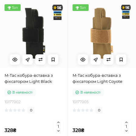
Топ
Топ
M-Tac кобура-вставка з
M-Tac кобура-вставка з
фіксатором Light Black
фіксатором Light Coyote
В наявності
В наявності
10177002
10177005
0
0
328₴
328₴