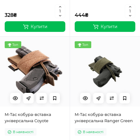
328₴
444₴
Купити
Купити
Топ
Топ
M-Tac кобура-вставка
M-Tac кобура-вставка
універсальна Coyote
універсальна Ranger Green
В наявності
В наявності