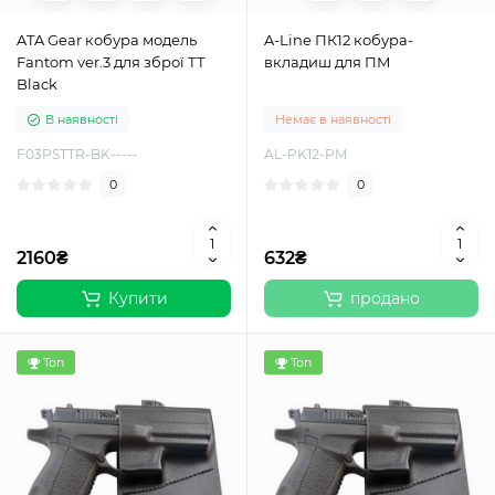
ATA Gear кобура модель
A-Line ПК12 кобура-
Fantom ver.3 для зброї ТТ
вкладиш для ПМ
Black
В наявності
Немає в наявності
F03PSTTR-BK-----
AL-PK12-PM
0
0
2160₴
632₴
Купити
продано
Топ
Топ