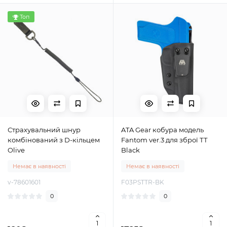
Топ
Страхувальний шнур
ATA Gear кобура модель
комбінований з D-кільцем
Fantom ver.3 для зброї ТТ
Olive
Black
Немає в наявності
Немає в наявності
v-78601601
F03PSTTR-BK
0
0