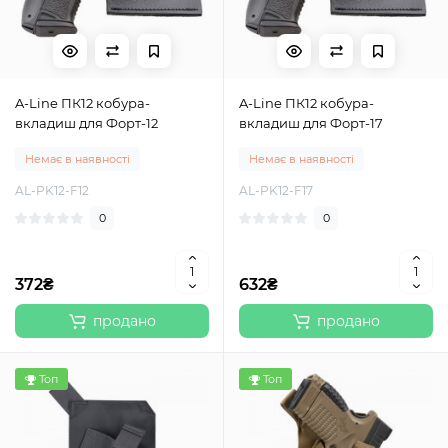
A-Line ПК12 кобура-
A-Line ПК12 кобура-
вкладиш для Форт-12
вкладиш для Форт-17
Немає в наявності
Немає в наявності
AL-PK12-F12
AL-PK12-F17
0
0
372₴
632₴
продано
продано
Топ
Топ