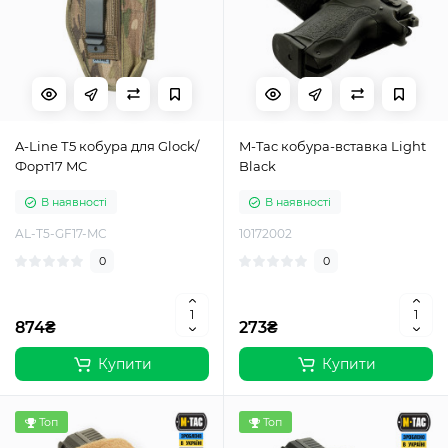
A-Line Т5 кобура для Glock/
M-Tac кобура-вставка Light
Форт17 MC
Black
В наявності
В наявності
AL-T5-GF17-MC
10172002
0
0
874₴
273₴
Купити
Купити
Топ
Топ