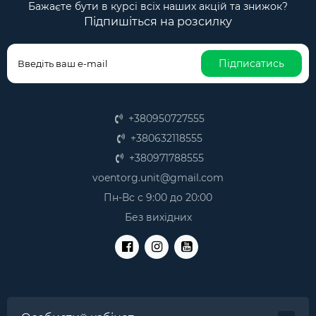
Бажаєте бути в курсі всіх наших акцій та знижок?
Підпишіться на розсилку
Підписатись
+380950727555
+380632118555
+380971788555
voentorg.unit@gmail.com
Пн-Вс с 9:00 до 20:00
Без вихідних