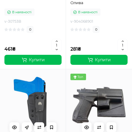
Олива
В наявності
В наявності
v-30753B
v-904068901
0
0
461₴
281₴
Купити
Купити
Топ