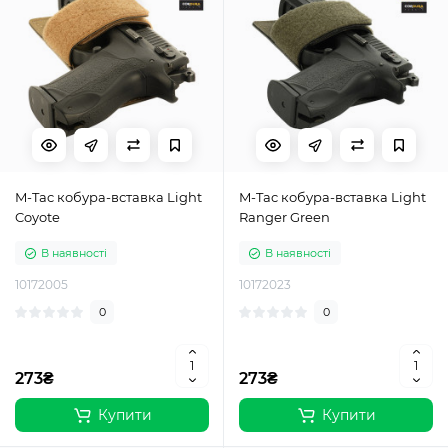
M-Tac кобура-вставка Light
M-Tac кобура-вставка Light
Coyote
Ranger Green
В наявності
В наявності
10172005
10172023
0
0
273₴
273₴
Купити
Купити