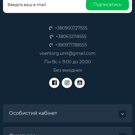
міліметрів на дистанціях до кілометра, при
Підписатись
цьому можливо проводити вимірювання навіть
при недостатній видимості, наприклад, у сутінках
або тумані;
Зручне використання – сучасний лазерний
+380950727555
далекомір ціна якого розташована в середньому
+380632118555
діапазоні вартості, відрізняється простим та
+380971788555
інтуїтивно зрозумілим інтерфейсом;
Простота застосування – щоб точно виміряти
voentorg.unit@gmail.com
відстань до обраної мети, часто достатньо одного
Пн-Вс с 9:00 до 20:00
натискання кнопки, пристрій випускає промінь,
який відразу повертається назад, давши
Без вихідних
можливість точно оцінити поточну дистанцію;
Універсальність – як говорилося, користуватися
приладом зможе кожен бажаючий, незалежно
від цього, яких цілей необхідний вимір дальності
мети.
Якщо вам потрібний точний та зручний лазерний
Особистий кабінет
далекомір інтернет-магазин Unit радий
запропонувати великий вибір відповідної техніки, яка
повністю адаптована для застосування в умовах
нашого клімату, та повністю задовольняє всі