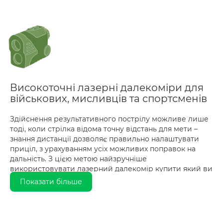
Високоточні лазерні далекоміри для
військових, мисливців та спортсменів
Здійснення результативного пострілу можливе лише
тоді, коли стрілка відома точну відстань для мети –
знання дистанції дозволяє правильно налаштувати
приціл, з урахуванням усіх можливих поправок на
дальність. З цією метою найзручніше
використовувати лазерний далекомір купити який ви
зможете на сайті інтернет-магазину Unit.
Показати більше
Пристрої такого типу здійснюють високоточне
вимірювання відстані до обраного об'єкта за
допомогою сканування лазерним променем.