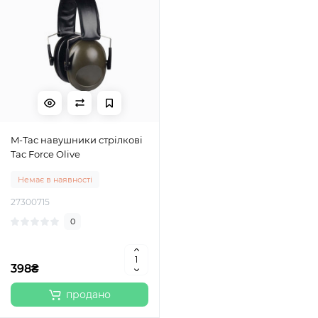
M-Tac навушники стрілкові
Tac Force Olive
Немає в наявності
27300715
0
398₴
продано