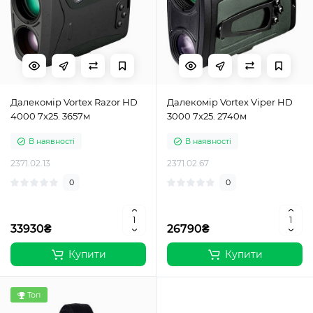
Далекомір Vortex Razor HD
Далекомір Vortex Viper HD
4000 7х25. 3657м
3000 7х25. 2740м
В наявності
В наявності
2371.02.13
2371.02.67
0
0
33930₴
26790₴
Купити
Купити
Топ