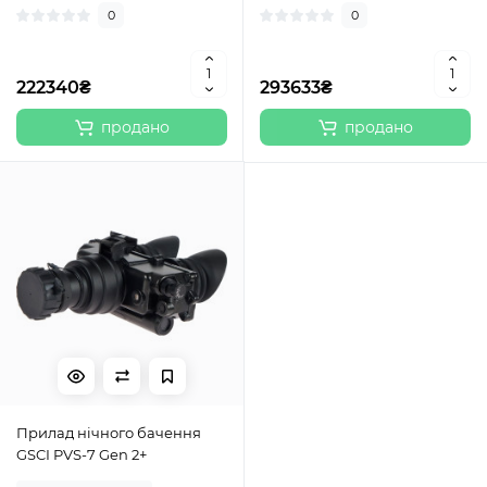
0
0
222340₴
293633₴
продано
продано
Прилад нічного бачення
GSCI PVS-7 Gen 2+