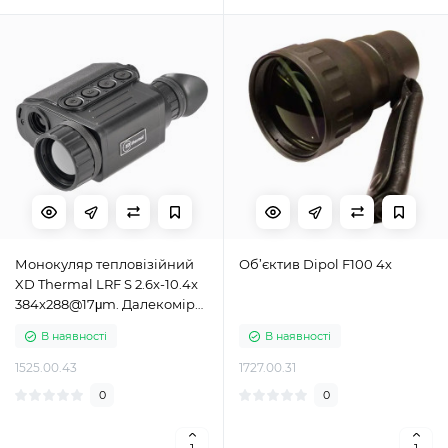
Монокуляр тепловізійний
Об’єктив Dipol F100 4х
XD Thermal LRF S 2.6x-10.4x
384x288@17μm. Далекомір
1200м
В наявності
В наявності
1525.00.43
1727.00.31
0
0