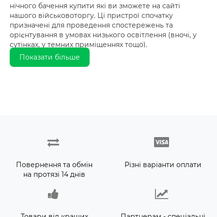
нічного бачення купити які ви зможете на сайті
нашого військовоторгу. Ці пристрої спочатку
призначені для проведення спостережень та
орієнтування в умовах низького освітлення (вночі, у
сутінках, у темних приміщеннях тощо).
Показати більше
У нашому інтернет-магазині представлений широкий
асортимент ПНО, включаючи тепловізійні
монокуляри, біноклі та адаптери, які допомагають
користувачам бачити у темряві, що особливо
важливо під час проведення нічних операцій, на
полюванні чи під час активного відпочинку.
Пристрої такого типу працюють за рахунок посилення
світла або теплового випромінювання, перетворюючи
невидимі промені на видиме зображення. Вони
дозволяють розрізняти об'єкти на відстані від сотні
Повернення та обмін
Різні варіанти оплати
метрів до кількох кілометрів.
на протязі 14 днів
В Україні, де нічні тренування чи полювання
потребують надійного обладнання, ПНО стають
незамінними для користувачів. Ці пристрої
Товари від кращих
Партнерам - спеціальні