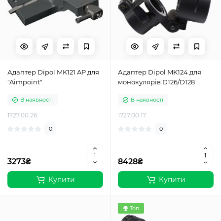
Адаптер Dipol MK121 AP для
Адаптер Dipol MK124 для
"Aimpoint"
монокулярів D126/D128
В наявності
В наявності
1727.00.26
1727.00.17
0
0
3273₴
8428₴
Купити
Купити
Топ