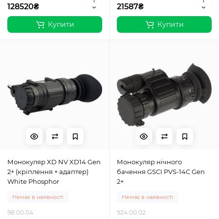
128520₴
21587₴
Купити
Купити
Монокуляр XD NV XD14 Gen
Монокуляр нічного
2+ (кріплення + адаптер)
бачення GSCI PVS-14C Gen
White Phosphor
2+
Немає в наявності
Немає в наявності
98.00.04
924.00.02