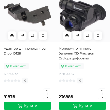
Адаптер для монокуляра
Монокуляр нічного
Dipol D128
бачення XD Precision
Cyclops цифровий
В наявності
В наявності
1727.00.53
1528.00.23
0
0
9187₴
23688₴
Купити
Купити