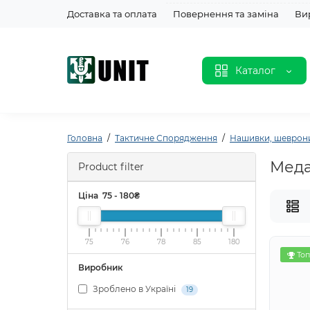
Доставка та оплата
Повернення та заміна
Ви
Каталог
Головна
Тактичне Спорядження
Нашивки, шеврони
Меда
Product filter
Ціна
75
-
180
₴
75
76
78
85
180
Топ
Виробник
Зроблено в Україні
19