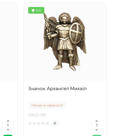
Топ
Значок Архангел Михаїл
Немає в наявності
GRLD-091
0