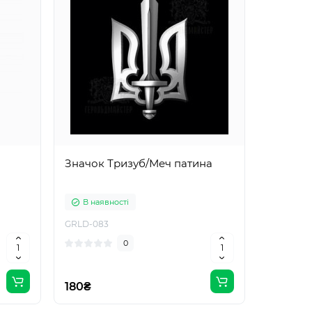
Значок Тризуб/Меч патина
В наявності
GRLD-083
0
180₴