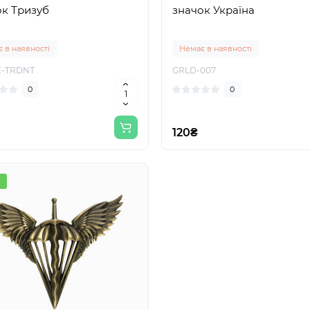
ок Тризуб
значок Україна
 в наявності
Немає в наявності
-TRDNT
GRLD-007
0
0
120₴