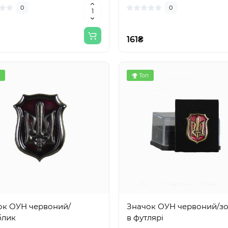
0
0
161₴
Топ
ок ОУН червоний/
Значок ОУН червоний/з
блик
в футлярі