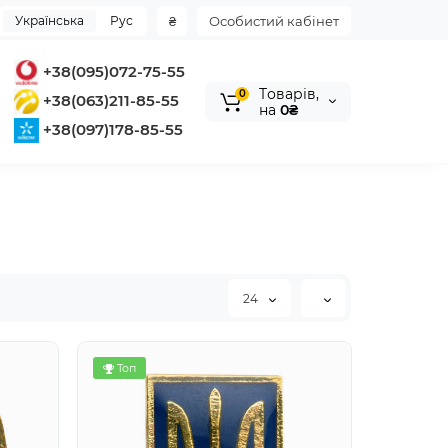
Українська
Рус
₴
Особистий кабінет
+38(095)072-75-55
Tоварів,
0
+38(063)211-85-55
на
0₴
+38(097)178-85-55
24
Топ