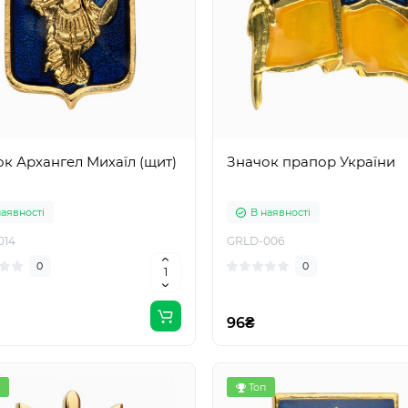
к Архангел Михаїл (щит)
Значок прапор України
наявності
В наявності
014
GRLD-006
0
0
96₴
Топ