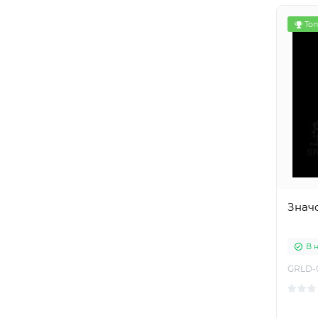
Топ
Знач
В 
GRLD-