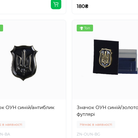
180₴
Топ
ок ОУН синій/антиблик
Значок ОУН синій/золото
футлярі
 в наявності
Немає в наявності
N-BA
ZN-OUN-BG