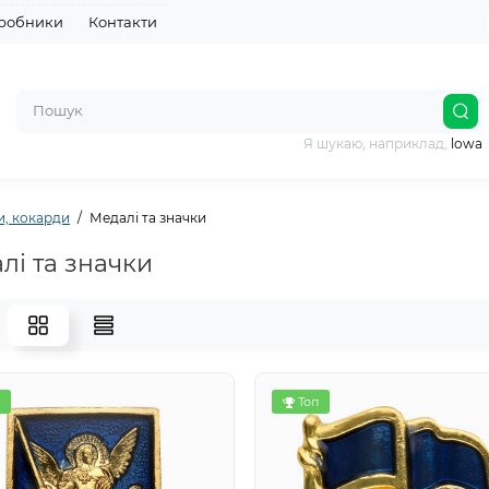
робники
Контакти
Я шукаю, наприклад,
lowa
, кокарди
Медалі та значки
лі та значки
Топ