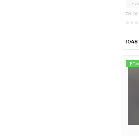
Немає
ZN-OU
104₴
Топ