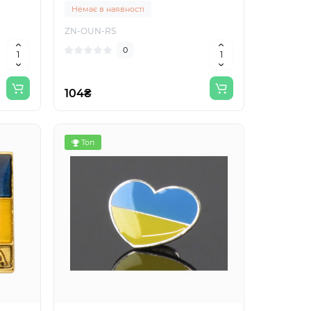
Немає в наявності
ZN-OUN-RS
0
104₴
Топ