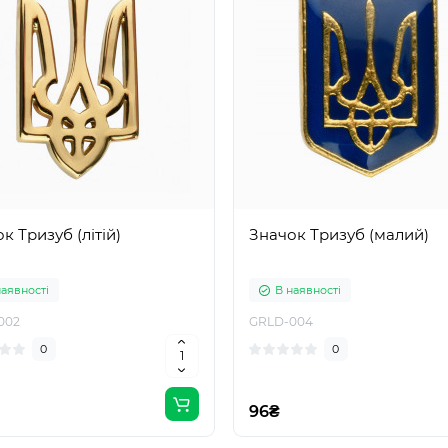
к Тризуб (літій)
Значок Тризуб (малий)
наявності
В наявності
002
GRLD-004
0
0
96₴