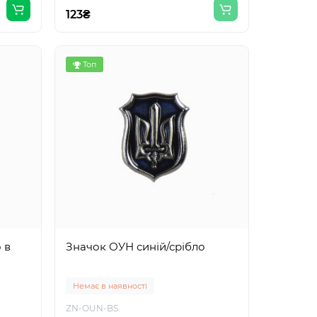
123₴
Топ
 в
Значок ОУН синій/срібло
Немає в наявності
ZN-OUN-BS