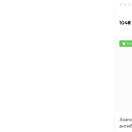
104₴
Топ
Знач
анти