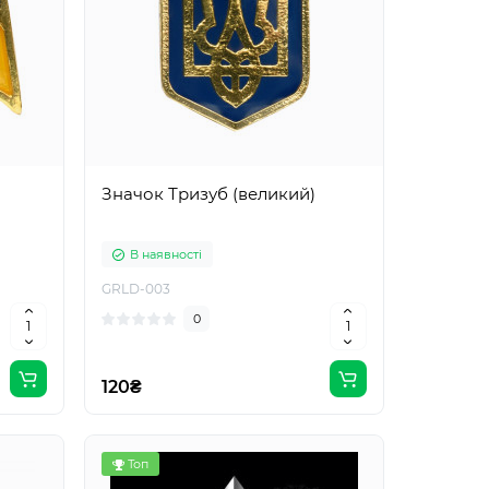
Значок Тризуб (великий)
В наявності
GRLD-003
0
120₴
Топ