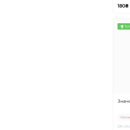
180₴
Топ
Знач
Немає
ZN-OU