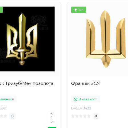
Топ
ок Тризуб/Меч позолота
Фрачнік ЗСУ
наявності
В наявності
082
GRLD-0432
0
0