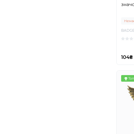
знач
Немає
BADGE
104₴
Топ