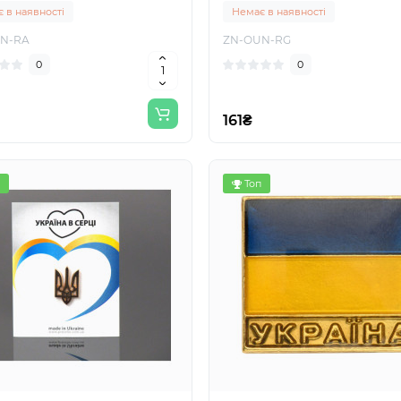
 в наявності
Немає в наявності
N-RA
ZN-OUN-RG
0
0
161₴
Топ