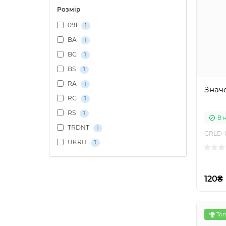
Розмір
091
1
BA
1
BG
1
BS
1
RA
1
Значо
RG
1
RS
1
В 
TRDNT
1
GRLD-
UKRH
1
120₴
Топ