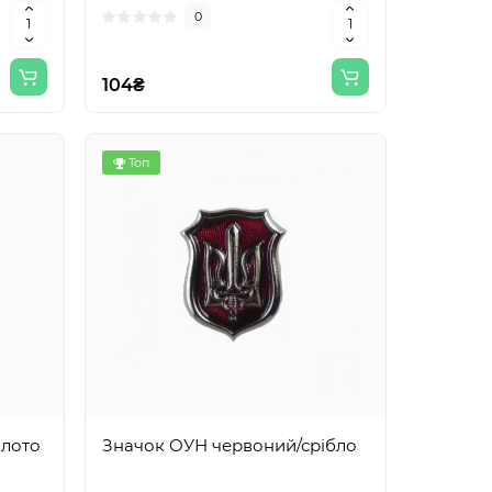
0
104₴
Топ
олото
Значок ОУН червоний/срібло