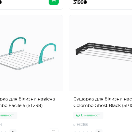
₴
3199₴
ка для білизни навісна
Сушарка для білизни нас
bo Facile 5 (ST298)
Colombo Ghost Black (SP1
наявності
В наявності
74
s-932166