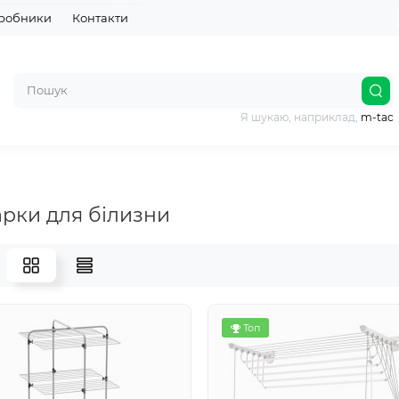
робники
Контакти
Я шукаю, наприклад,
m-tac
рки для білизни
Топ