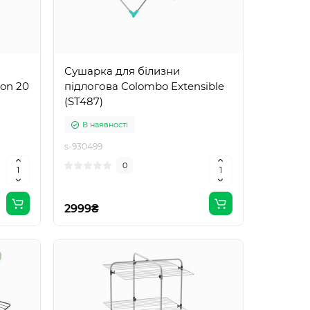
Сушарка для білизни
on 20
підлогова Colombo Extensible
(ST487)
В наявності
s-930499
0
2999₴