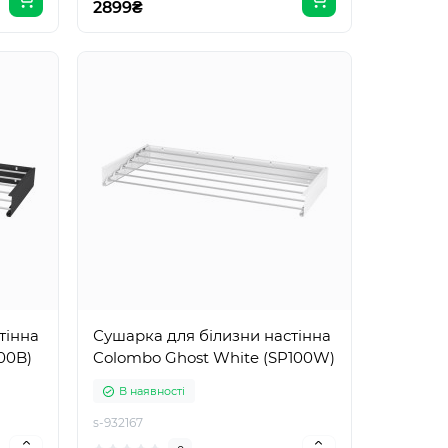
2899₴
тінна
Сушарка для білизни настінна
00B)
Colombo Ghost White (SP100W)
В наявності
s-932167