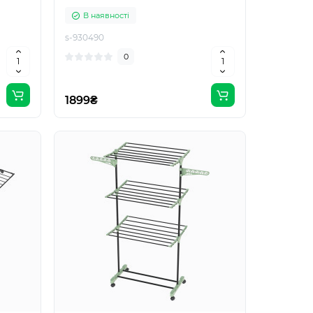
В наявності
s-930490
0
1899₴