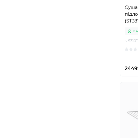
Суша
підло
(ST38
В 
s-93101
2449