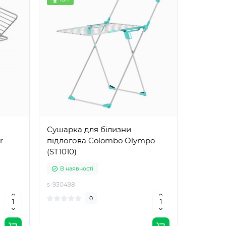
Сушарка для білизни
r
підлогова Colombo Olympo
(ST1010)
В наявності
s-930498
0