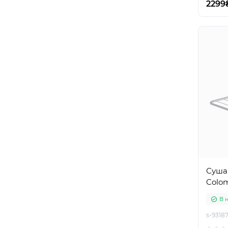
2299
Сушар
Colom
В 
s-9318