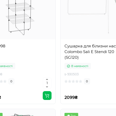
098
Сушарка для білизни нас
Colombo Sali E Stendi 120
(SG120)
наявності
В наявності
98
s-930503
0
0
₴
2099₴
Топ