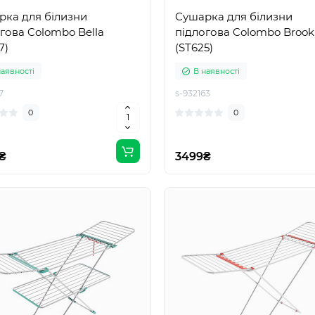
рка для білизни
Сушарка для білизни
гова Colombo Bella
підлогова Colombo Brook
7)
(ST625)
наявності
В наявності
7
s-932163
0
0
₴
3499₴