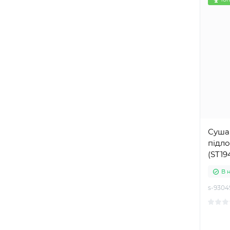
Суша
підло
(ST19
В 
s-9304