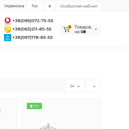
Українська
Рус
₴
Особистий кабінет
+38(095)072-75-55
Tоварів,
0
+38(063)211-85-55
на
0₴
+38(097)178-85-55
24
Топ