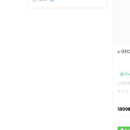
s-931
В 
s-9310
1899
Топ