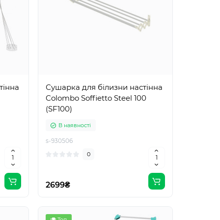
тінна
Сушарка для білизни настінна
Colombo Soffietto Steel 100
(SF100)
В наявності
s-930506
0
2699₴
Топ