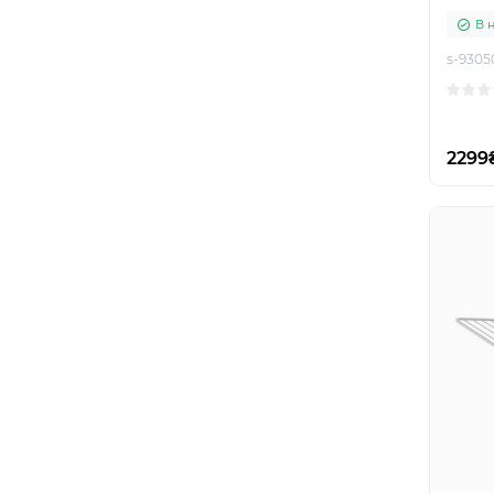
В 
s-9305
2299