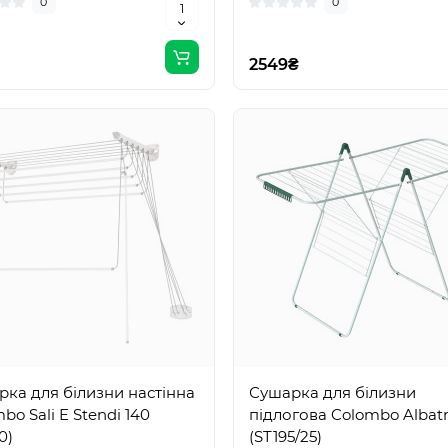
0
0
2549₴
ка для білизни настінна
Сушарка для білизни
bo Sali E Stendi 140
підлогова Colombo Albat
0)
(ST195/25)