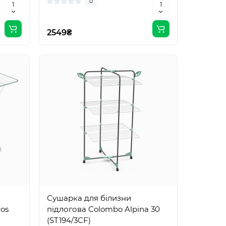
0
2549₴
Сушарка для білизни
ros
підлогова Colombo Alpina 30
(ST194/3CF)