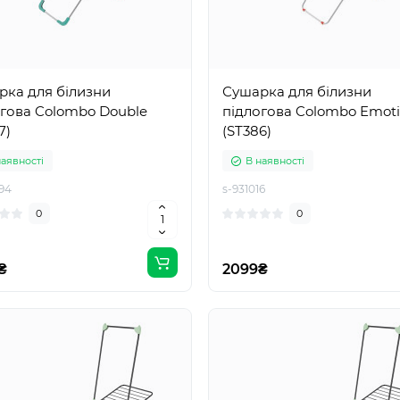
рка для білизни
Сушарка для білизни
гова Colombo Double
підлогова Colombo Emoti
7)
(ST386)
наявності
В наявності
94
s-931016
0
0
₴
2099₴