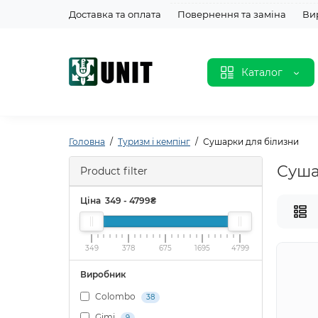
Доставка та оплата
Повернення та заміна
Ви
Каталог
Головна
Туризм і кемпінг
Сушарки для білизни
Суша
Product filter
Ціна
349
-
4799
₴
349
378
675
1695
4799
Виробник
Colombo
38
Gimi
9