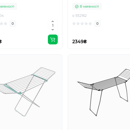
наявності
В наявності
04
s-932162
0
0
₴
2349₴