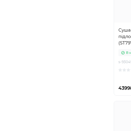
Суша
підло
(ST79
В 
s-9304
4399