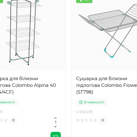
рка для білизни
Сушарка для білизни
гова Colombo Alpina 40
підлогова Colombo Flowe
4/4CF)
(ST798)
наявності
В наявності
91
s-930495
0
0