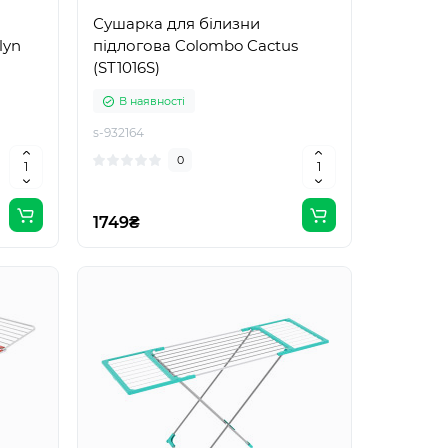
Сушарка для білизни
lyn
підлогова Colombo Cactus
(ST1016S)
В наявності
s-932164
0
1749₴