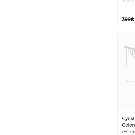
399₴
Сушар
Colom
(SG14