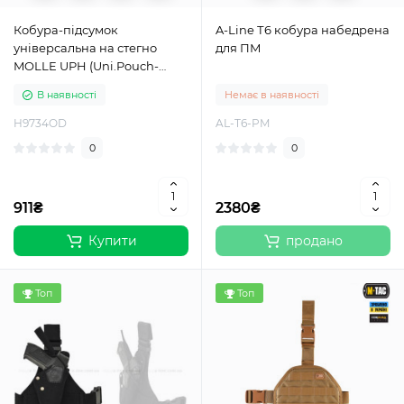
Кобура-підсумок
A-Line Т6 кобура набедрена
універсальна на стегно
для ПМ
MOLLE UPH (Uni.Pouch-
Holster) Olive Drab
В наявності
Немає в наявності
H9734OD
AL-T6-PM
0
0
911₴
2380₴
Купити
продано
Топ
Топ