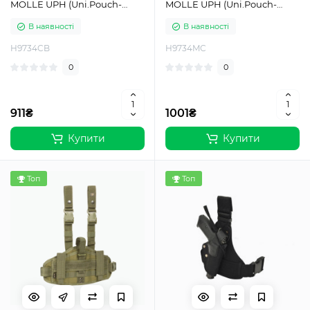
MOLLE UPH (Uni.Pouch-
MOLLE UPH (Uni.Pouch-
Holster) Coyote Brown
Holster) MTP/MCU camo
В наявності
В наявності
H9734CB
H9734MC
0
0
911₴
1001₴
Купити
Купити
Топ
Топ