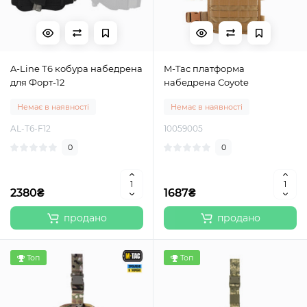
A-Line Т6 кобура набедрена
M-Tac платформа
для Форт-12
набедрена Coyote
Немає в наявності
Немає в наявності
AL-T6-F12
10059005
0
0
2380₴
1687₴
продано
продано
Топ
Топ