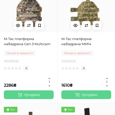
M-Tac платформа
M-Tac платформа
набедрена Gen.3 Multicam
набедрена MM14
Немає в наявності
Немає в наявності
10059908
10059030
0
0
2286₴
1610₴
продано
продано
Топ
Топ