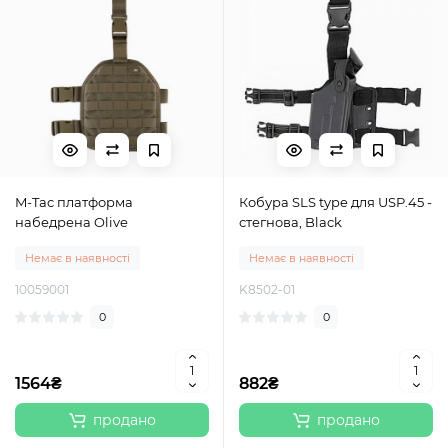
M-Tac платформа
Кобура SLS type для USP.45 -
набедрена Olive
стегнова, Black
Немає в наявності
Немає в наявності
10059001
K8502-01
0
0
1564₴
882₴
продано
продано