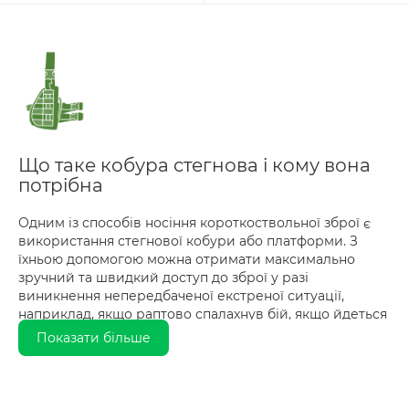
Що таке кобура стегнова і кому вона
потрібна
Одним із способів носіння короткоствольної зброї є
використання стегнової кобури або платформи. З
їхньою допомогою можна отримати максимально
зручний та швидкий доступ до зброї у разі
виникнення непередбаченої екстреної ситуації,
наприклад, якщо раптово спалахнув бій, якщо йдеться
про військових, або якщо виникла небезпека життю
Показати більше
чи здоров'ю звичайної людини.
Сучасна стегнова кобура купити яку ви зможете на
сайті нашого військторгу, спростить носіння зброї,