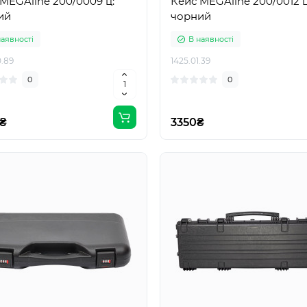
MEGAline 200/0009 ц:
Кейс MEGAline 200/0012 ц
ий
чорний
наявності
В наявності
0.89
1425.01.39
0
0
₴
3350₴