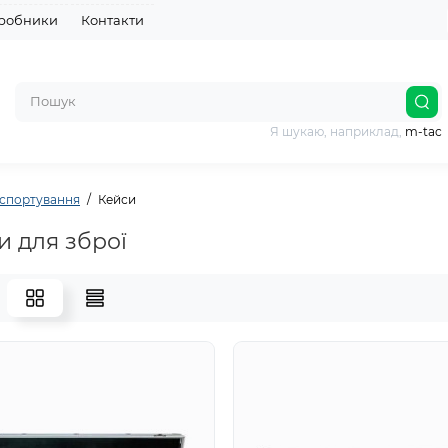
робники
Контакти
Я шукаю, наприклад,
m-tac
нспортування
Кейси
и для зброї