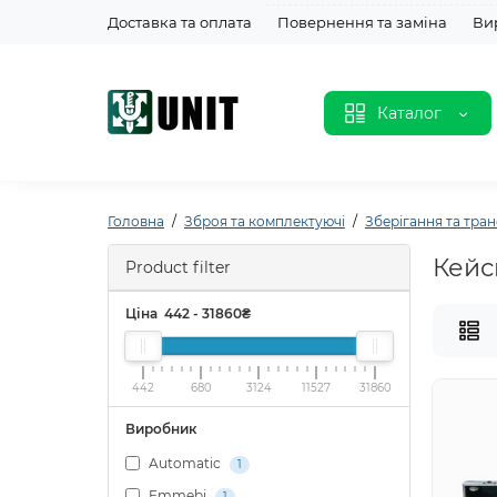
Доставка та оплата
Повернення та заміна
Ви
Каталог
Головна
Зброя та комплектуючі
Зберігання та тра
Кейс
Product filter
Ціна
442
-
31860
₴
442
680
3124
11527
31860
Виробник
Automatic
1
Emmebi
1