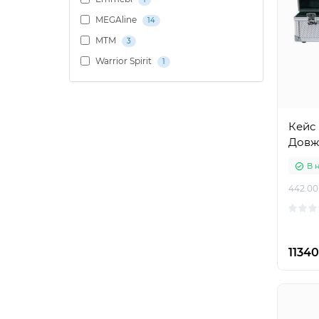
MEGAline
14
MTM
3
Warrior Spirit
1
Кейс
Довжи
В 
442.00
1134