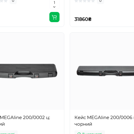
0
0
31860₴
MEGAline 200/0002 ц:
Кейс MEGAline 200/0006 
ий
чорний