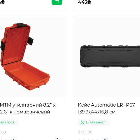
4₴
442₴
MTM утилітарний 8.2" x
Кейс Automatic LR IP67
x 2.6" к:помаранчевий
139,9х44х16,8 см
наявності
В наявності
.68
57.01.05