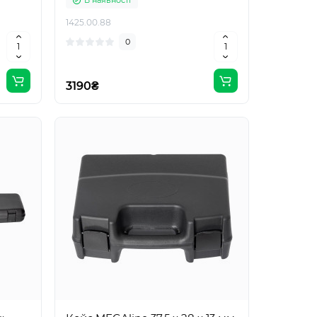
В наявності
1425.00.88
0
3190₴