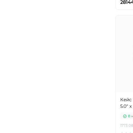
2814
Кейс 
5.0" 
В 
1773.08