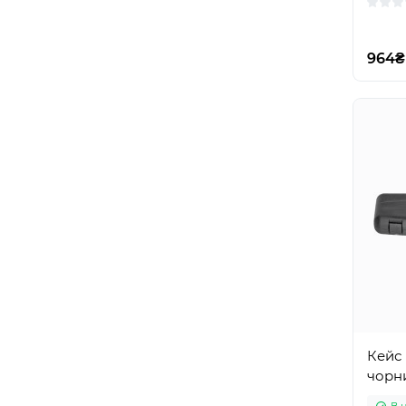
964₴
Кейс 
чорн