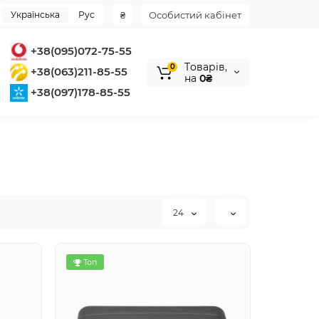
Українська
Рус
₴
Особистий кабінет
+38(095)072-75-55
Tоварів,
0
+38(063)211-85-55
на
0₴
+38(097)178-85-55
24
Топ