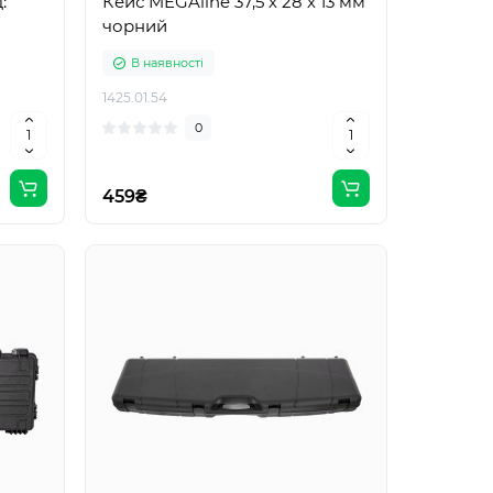
:
Кейс MEGAline 37,5 х 28 х 13 мм
чорний
В наявності
1425.01.54
0
459₴