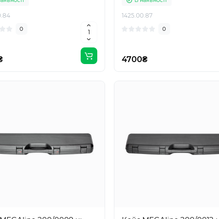
наявності
В наявності
0.84
1425.00.87
0
0
₴
4700₴