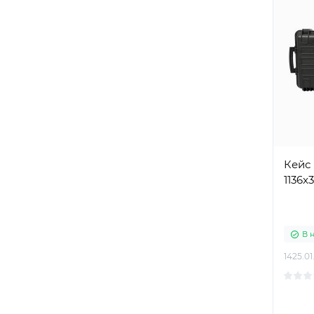
Кейс 
1136x
В 
1425.01