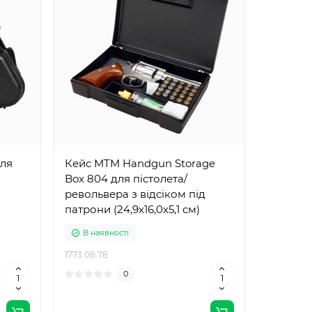
ля
Кейс MTM Handgun Storage
Box 804 для пістолета/
револьвера з відсіком під
патрони (24,9x16,0x5,1 см)
В наявності
1773.08.78
0