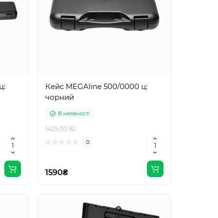
ц:
Кейс MEGAline 500/0000 ц:
чорний
В наявності
1425.00.92
0
1590₴