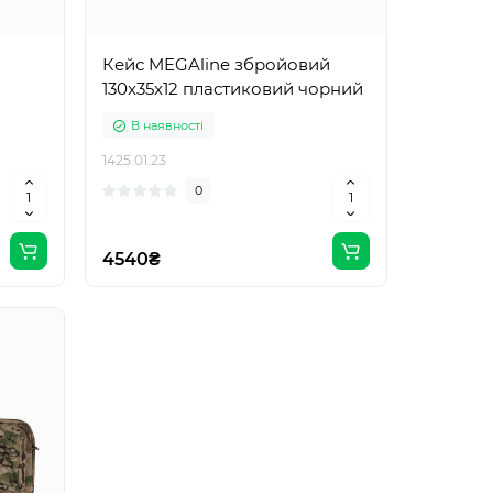
Кейс MEGAline збройовий
130x35x12 пластиковий чорний
В наявності
1425.01.23
0
4540₴