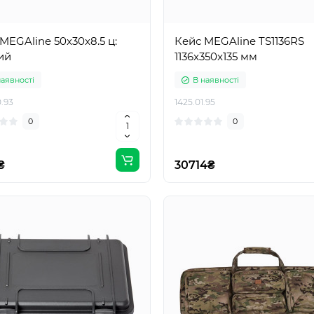
MEGAline 50x30x8.5 ц:
Кейс MEGAline TS1136RS
ий
1136x350x135 мм
наявності
В наявності
.93
1425.01.95
0
0
₴
30714₴