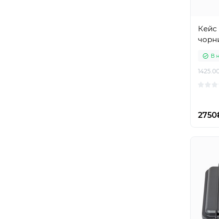
Кейс 
чорн
В 
1425.00
2750