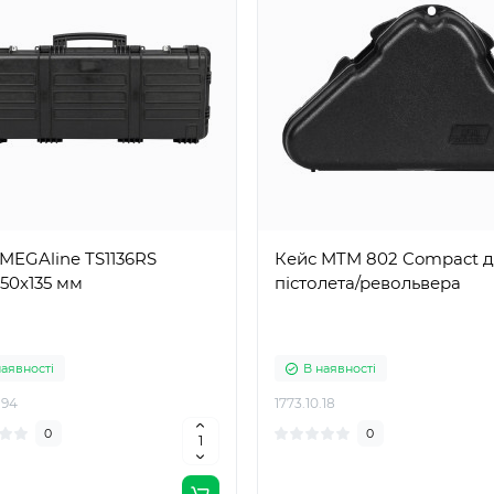
MEGAline TS1136RS
Кейс MTM 802 Compact д
350x135 мм
пістолета/револьвера
наявності
В наявності
.94
1773.10.18
0
0