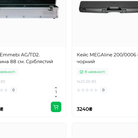
 Emmebi AG/TD2.
Кейс MEGAline 200/0006 
на 88 см. Сріблястий
чорний
наявності
В наявності
.85
1425.00.85
0
0
0₴
3240₴