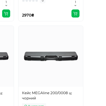
0
2970₴
ц:
Кейс MEGAline 200/0008 ц:
чорний