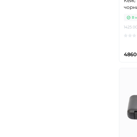
Кейс 
чорн
В 
1425.0
4860