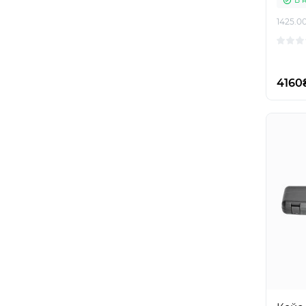
В 
1425.0
4160