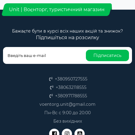
прискорюється регенерація, отримуємо
знеболюючий ефект.
Unit | Воєнторг, туристичний магазин
Якщо грілку наповнити льодом, вона може
виконувати функцію при укусах комах або забитому
місці.
Бажаєте бути в курсі всіх наших акцій та знижок?
Підпишіться на розсилку
Грелки та їх переваги
Якщо вам потрібні грілки, їх не варто поспішати.
Підписатись
Спочатку фахівці рекомендують вивчити їх переваги.
До основних плюсів входять:
швидке нагрівання;
+380950727555
тривале охолодження;
компактність;
+380632118555
максимум зручності.
+380971788555
Потрібна якісна грілка, ціна її безпосередньо відбиває
voentorg.unit@gmail.com
якість. Але пам'ятайте, що на своєму здоров'ї не можна
заощаджувати.
Пн-Вс с 9:00 до 20:00
Грелки для військових:
Без вихідних
різноманітність варіантів