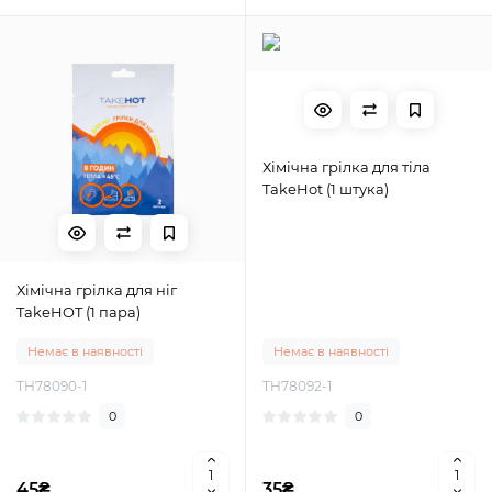
Хімічна грілка для тіла
TakeHot (1 штука)
Хімічна грілка для ніг
TakeHOT (1 пара)
Немає в наявності
Немає в наявності
TH78090-1
TH78092-1
0
0
45₴
35₴