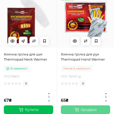
Хімічна грілка для шиї
Хімічна грілка для рук
Thermopad Neck Warmer
Thermopad Hand Warmer
В наявності
Немає в наявності
TPD78801
TPD 78010 tp
0
0
67₴
65₴
Купити
продано