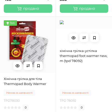
продано
продано
Топ
хімічна грілка-устілка
thermopad foot warmer new,
m (tpd 78092)
Хімічна грілка для тіла
Thermopad Body Warmer
Немає в наявності
Немає в наявності
TPD78030
TPD 78092
0
0