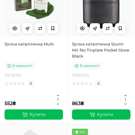
Грілка каталітична Multi
Грілка каталітична Sturm
Mil-Tec Tinplate Pocket Stove
Black
В наявності
В наявності
15276000
15280002
0
0
552₴
863₴
Купити
Купити
Топ