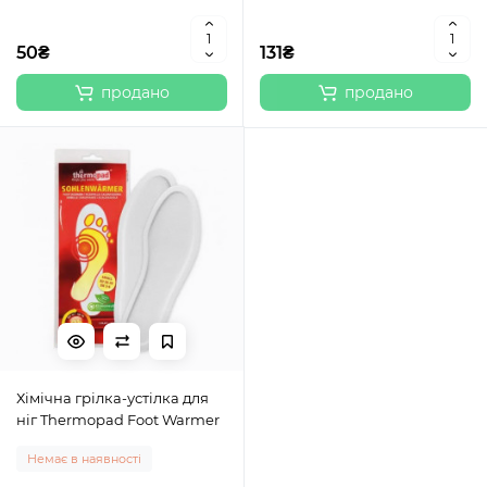
50₴
131₴
продано
продано
Хімічна грілка-устілка для
ніг Thermopad Foot Warmer
Немає в наявності