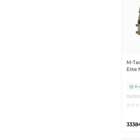
M-Tac
Elite
В 
104130
3338