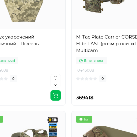
ух укорочений
M-Tac Plate Carrier CORS
балістичний - Піксель
Elite FAST (розмір плити 
Multicam
наявності
В наявності
4098
10443008
0
0
36941₴
Топ