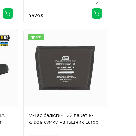
4524₴
Топ
1А
M-Tac балістичний пакет 1А
ar
клас в сумку-напашник Large