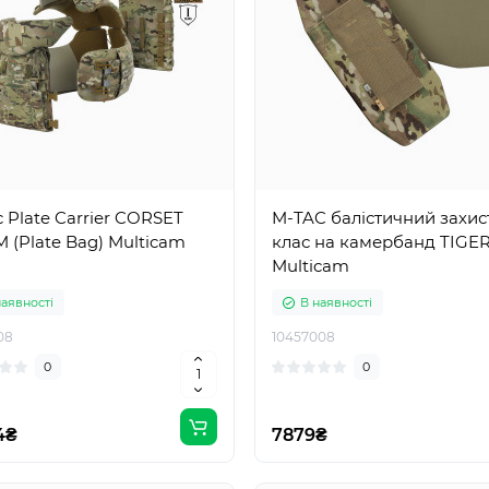
 Plate Carrier CORSET
M-TAC балістичний захис
 M (Plate Bag) Multicam
клас на камербанд TIGE
Multicam
наявності
В наявності
08
10457008
0
0
4₴
7879₴