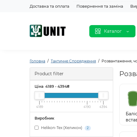
Доставка та оплата
Повернення та заміна
Ви
Каталог
Головна
Тактичне Спорядження
Розвантаження, ч
Розв
Product filter
Ціна
4189
-
4394
₴
4189
4190
4394
Балі
Виробник
вста
Helikon-Tex (Хеликон)
2