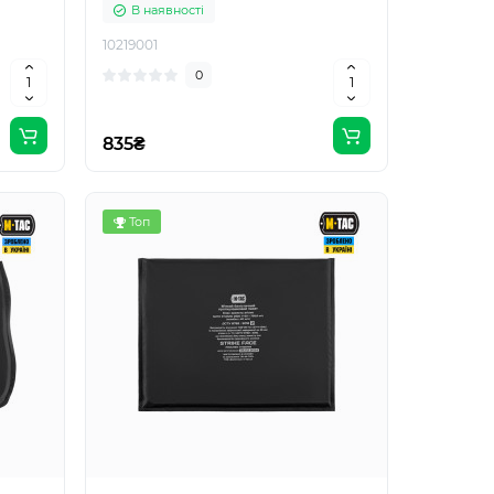
В наявності
10219001
0
835₴
Топ