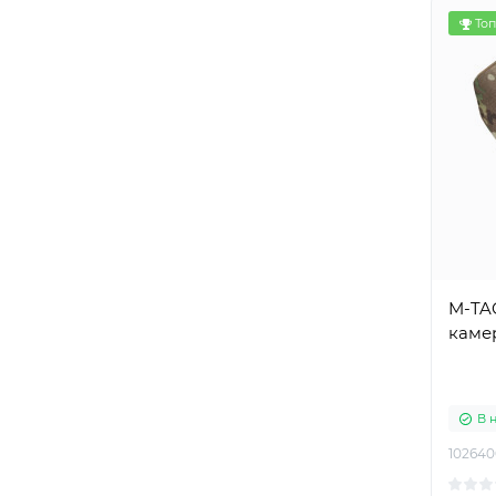
Топ
M-TAC
каме
В 
102640