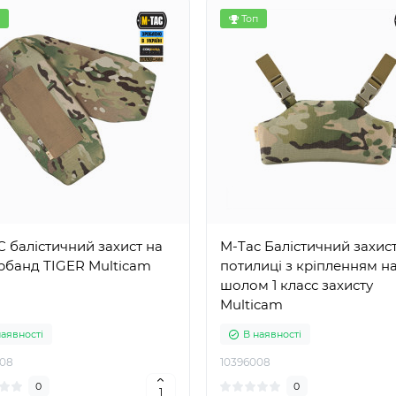
Топ
 балістичний захист на
M-Tac Балістичний захис
рбанд TIGER Multicam
потилиці з кріпленням н
шолом 1 класс захисту
Multicam
наявності
В наявності
08
10396008
0
0