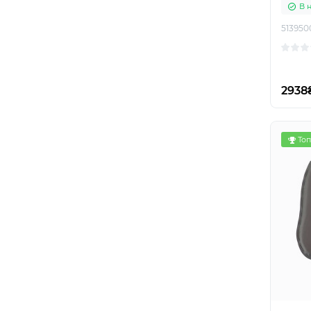
В 
513950
2938
Топ