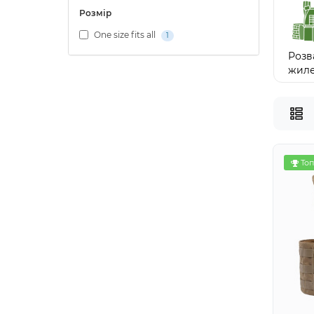
Розмір
One size fits all
1
Розв
жил
Топ