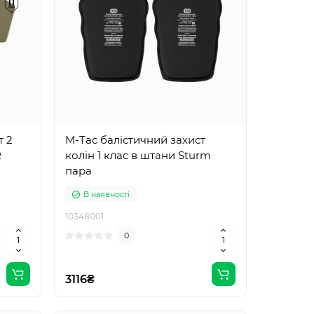
т 2
M-Tac балістичний захист
R
колін 1 клас в штани Sturm
пара
В наявності
10348001
0
3116₴