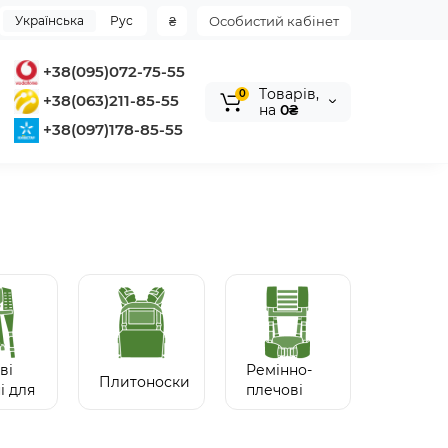
Українська
Рус
₴
Особистий кабінет
+38(095)072-75-55
Tоварів,
0
+38(063)211-85-55
на
0₴
+38(097)178-85-55
ві
Ремінно-
Плитоноски
і для
плечові
чних
системи
ів