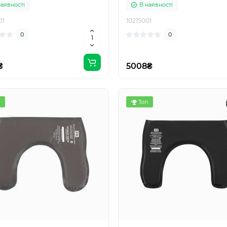
наявності
В наявності
01
10215001
0
0
₴
5008₴
Топ