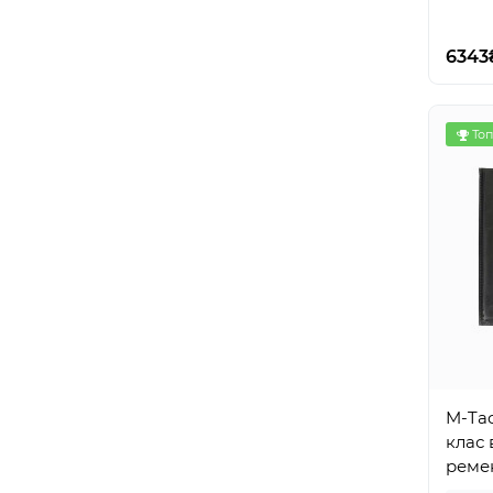
6343
Топ
M-Tac
клас 
реме