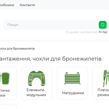
робники
Контакти
Я шукаю, наприклад,
m-tac
охли для бронежилетів
антаження, чохли для бронежилетів
Елементи
Плечо
стичні
Нагрудники
модульних
ремен
вки
систем
такти
ремен