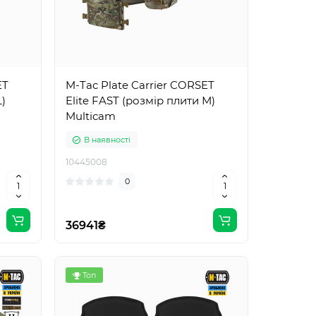
ET
M-Tac Plate Carrier CORSET
L)
Elite FAST (розмір плити М)
Multicam
В наявності
10445008
0
36941₴
Топ