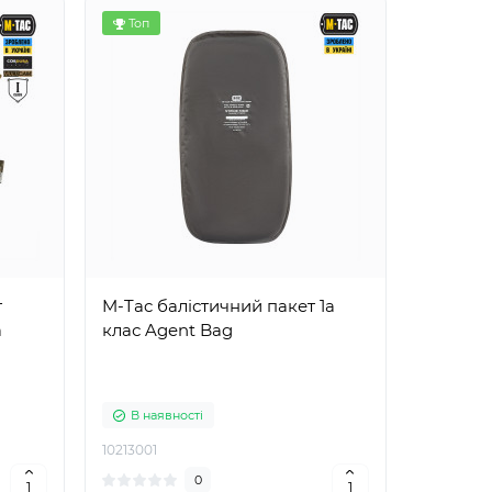
Топ
т
M-Tac балістичний пакет 1а
а
клас Agent Bag
В наявності
10213001
0