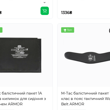
₴
1336₴
Топ
 балістичний пакет 1А
M-Tac балістичний пакет 
в килимок для сидіння з
клас в пояс тактичний W
нем ARMOR
Belt ARMOR