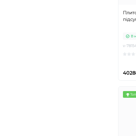
Плито
підс
В 
v-7815
4028
Топ