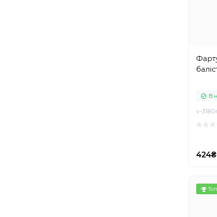
Фарт
В 
v-3180
424₴
Топ