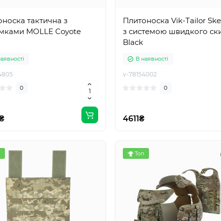
носка тактична з
Плитоноска Vik-Tailor Ske
умками MOLLE Coyote
з системою швидкого ск
Black
наявності
В наявності
4805
v-78154002
0
0
₴
4611₴
Топ