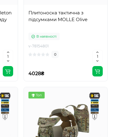
leton
Плитоноска тактична з
иду
підсумками MOLLE Olive
В наявності
v-78154801
0
4028₴
Топ