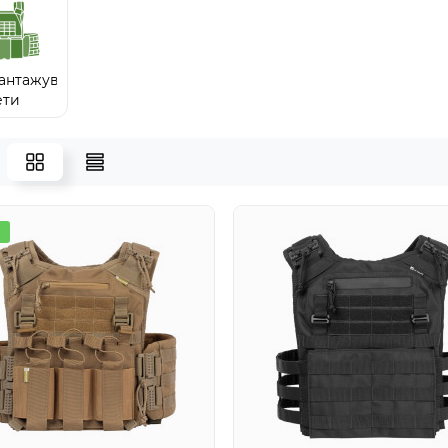
антажувальні
ети