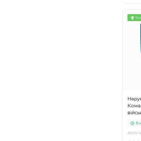
Топ
Нару
Кома
війсь
В 
AKW-