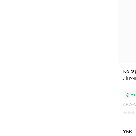
Кокар
ліпуч
В 
AKW-C
75₴