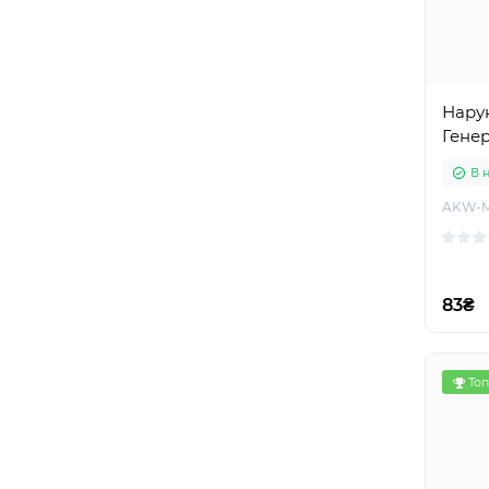
Нару
Гене
В 
AKW-
83₴
Топ