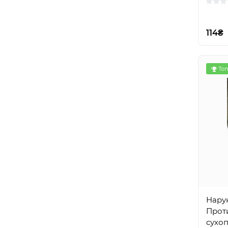
114₴
Топ
Нару
Прот
сухоп