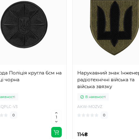
да Поліція кругла 6см на
Нарукавний знак Інженер
ці чорна
радіотехнічні війська та
війська звязку
наявності
В наявності
QPLC-V3
AKW-MOZVZ
0
0
114₴