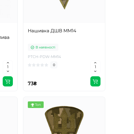
Нашивка ДШВ MM14
лива
В наявності
PTCH-PDW-MM14
0
73₴
Топ