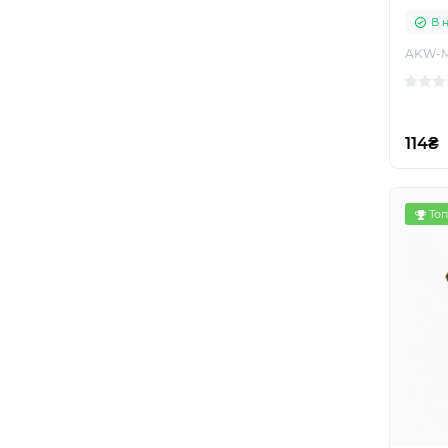
В 
AKW-
114₴
Топ