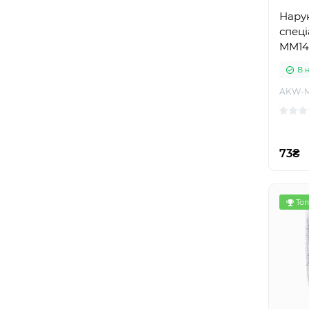
Нару
спеці
MM14
В 
AKW-
73₴
Топ