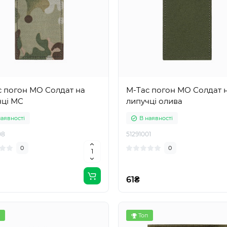
c погон МО Солдат на
M-Tac погон МО Солдат 
чці МC
липучці олива
наявності
В наявності
08
51291001
0
0
61₴
Топ