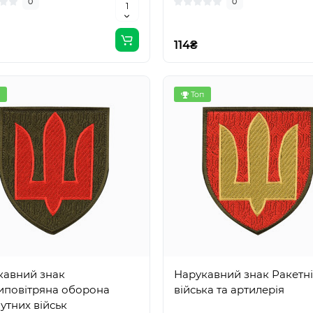
0
0
114₴
Топ
кавний знак
Нарукавний знак Ракетні
иповітряна оборона
війська та артилерія
утних військ