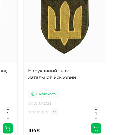
ні,
Нарукавний знак
Загальновійськовий
В наявності
AKW-MOALL
0
104₴