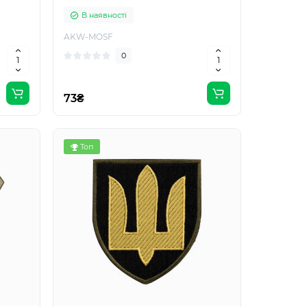
В наявності
AKW-MOSF
0
73₴
Топ