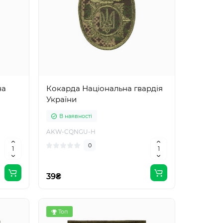
на
Кокарда Національна гвардія
України
В наявності
AKW-CQNGU-H
0
39₴
Топ