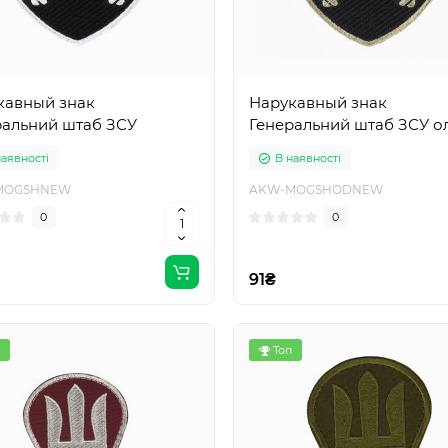
кавный знак
Нарукавный знак
ральний штаб ЗСУ
Генеральний штаб ЗСУ о
наявності
В наявності
MOGSHNEW
AKW-MOGSHODNEW
0
0
91₴
Топ