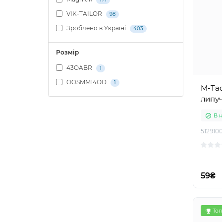
VIK-TAILOR
98
Зроблено в Україні
403
Розмір
43OABR
1
OOSMM14OD
1
M-Ta
липу
В 
512910
59₴
Топ