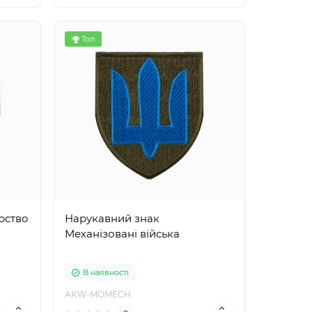
Топ
рство
Нарукавний знак
Механізовані війська
В наявності
AKW-MOMECH