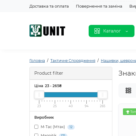
Доставка та оплата
Повернення та заміна
Ви
Каталог
Головна
Тактичне Спорядження
Нашивки, шеврони
Знак
Product filter
Ціна
23
-
265
₴
23
25
40
94
265
Топ
Виробник
M-Tac (Мтак)
12
Magnitik
171