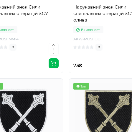
кавний знак Сили
Нарукавний знак Сили
альних операцій ЗСУ
спеціальних операцій ЗС
олива
наявності
В наявності
MOSFMM14
AKW-MOSFOD
0
0
73₴
Топ