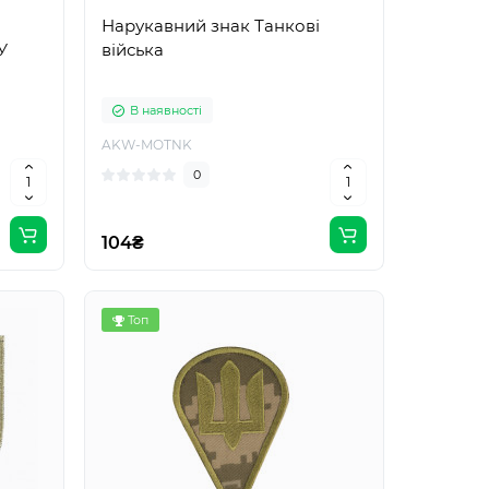
Нарукавний знак Танкові
У
війська
В наявності
AKW-MOTNK
0
104₴
Топ