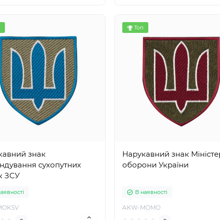
Топ
кавний знак
Нарукавний знак Міністе
ндування сухопутних
оборони України
к ЗСУ
наявності
В наявності
MOKSV
AKW-MOMO