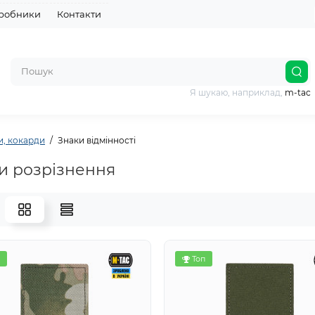
робники
Контакти
Я шукаю, наприклад,
m-tac
, кокарди
Знаки відмінності
и розрізнення
Топ