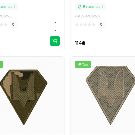
наявності
В наявності
MOPVO
AKW-MORVA
0
0
114₴
Топ