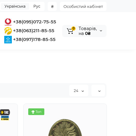
Українська
Рус
₴
Особистий кабінет
+38(095)072-75-55
Tоварів,
0
+38(063)211-85-55
на
0₴
+38(097)178-85-55
24
Топ