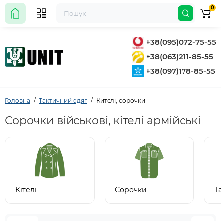
0
+38(095)072-75-55
+38(063)211-85-55
+38(097)178-85-55
Головна
Тактичний одяг
Кителі, сорочки
Сорочки військові, кітелі армійські
Кітелі
Сорочки
Т