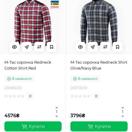
M-Tac сорочка Redneck
M-Tac сорочка Redneck Shirt
Cotton Shirt Red
Olive/Navy Blue
В наявності
В наявності
20065033
20072001
0
0
4576₴
3796₴
Купити
Купити