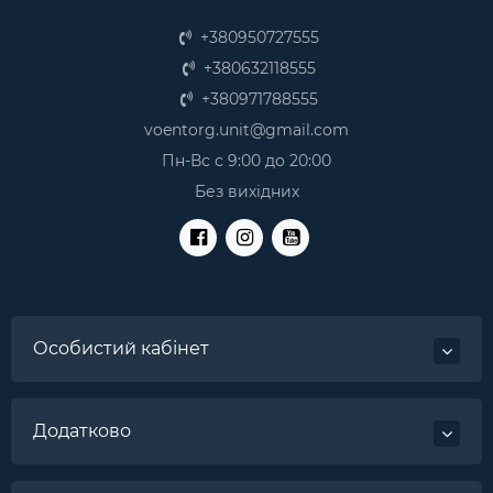
Максимально зручний крій – фасон військового
одягу забезпечує повну свободу рухів, що
+380950727555
особливо важливо у польових умовах;
+380632118555
Стійкість до навантажень – за рахунок посилених
+380971788555
швів та спеціальних вставок, будь-який
військовий кітель купити який ви можете у нас,
voentorg.unit@gmail.com
має підвищену стійкість до розтягування та
Пн-Вс с 9:00 до 20:00
розривів.
Без вихідних
Придбаний військовий одяг зможе прослужити вам
не один рік, навіть якщо ви постійно
використовуватимете його, в тому числі, в умовах
реальних бойових дій.
Не варто забувати і про естетичну складову – досить
непроста військово-політична ситуація призвела до
Особистий кабінет
стрімкого зростання популярності військового одягу.
Багато хто воліє навмисне мілітаристичний стиль у
вбраннях, і тому схильні набувати справжнього
військового обмундирування.
Додатково
Все частіше бажання придбати військовий кітель
виникає у тих, хто веде активний спосіб життя. Так,