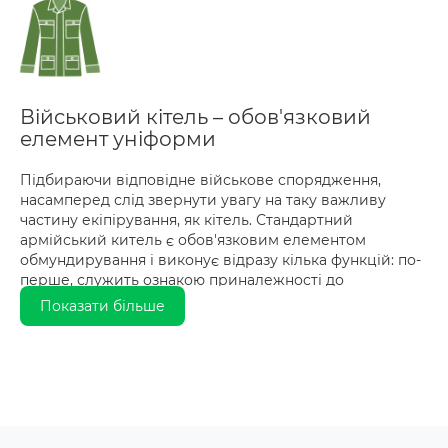
Військовий кітель – обов'язковий
елемент уніформи
Підбираючи відповідне військове спорядження,
насамперед слід звернути увагу на таку важливу
частину екіпірування, як кітель. Стандартний
армійський китель є обов'язковим елементом
обмундирування і виконує відразу кілька функцій: по-
перше, служить ознакою приналежності до
військових підрозділів або спеціальних служб, по-
Показати більше
друге, забезпечує захист від зовнішніх несприятливих
факторів. Не варто забувати і про маскування -
особливий камуфляжний малюнок дозволяє
ефективно зливатися з навколишнім пейзажем або
місцевістю, повністю приховуючи бійця від
супротивника, як вимагають умови сучасного бою.