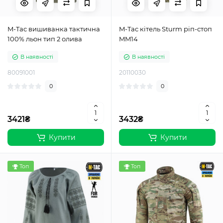
M-Tac вишиванка тактична
M-Tac кітель Sturm ріп-стоп
100% льон тип 2 олива
MM14
В наявності
В наявності
80091001
20110030
0
0
3421₴
3432₴
Купити
Купити
Топ
Топ