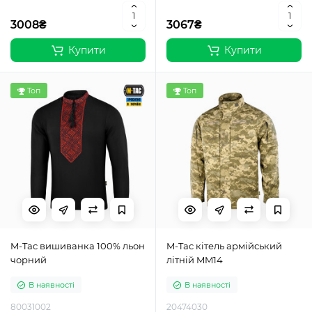
3008₴
3067₴
Купити
Купити
Топ
Топ
M-Tac вишиванка 100% льон
M-Tac кітель армійський
чорний
літній MM14
В наявності
В наявності
80031002
20474030