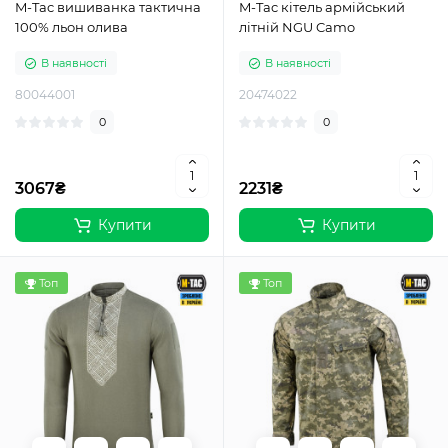
M-Tac вишиванка тактична
M-Tac кітель армійський
100% льон олива
літній NGU Camo
В наявності
В наявності
80044001
20474022
0
0
3067₴
2231₴
Купити
Купити
Топ
Топ