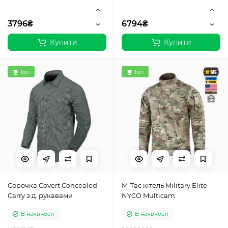
3796₴
6794₴
Купити
Купити
Топ
Топ
Сорочка Covert Concealed
M-Tac кітель Military Elite
Carry з д. рукавами
NYCO Multicam
В наявності
В наявності