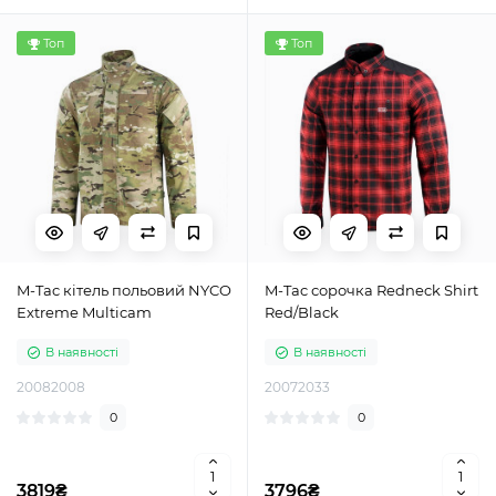
Топ
Топ
M-Tac кітель польовий NYCO
M-Tac сорочка Redneck Shirt
Extreme Multicam
Red/Black
В наявності
В наявності
20082008
20072033
0
0
3819₴
3796₴