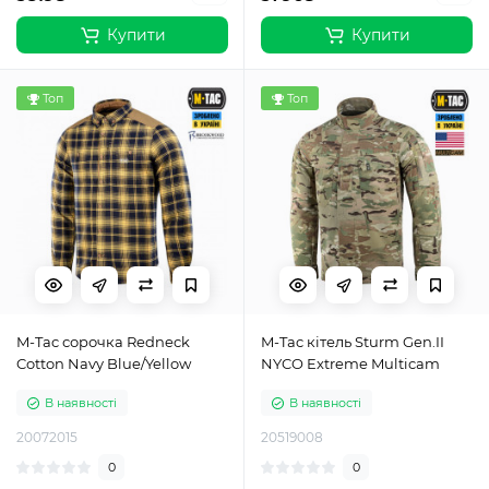
Купити
Купити
Топ
Топ
M-Tac сорочка Redneck
M-Tac кітель Sturm Gen.II
Cotton Navy Blue/Yellow
NYCO Extreme Multicam
В наявності
В наявності
20072015
20519008
0
0