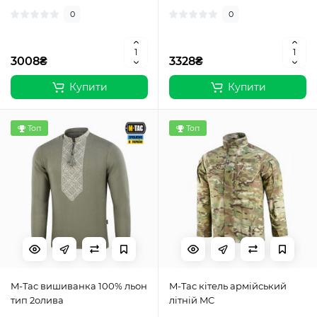
0
0
3008₴
3328₴
Купити
Купити
Топ
Топ
M-Tac вишиванка 100% льон
M-Tac кітель армійський
тип 2олива
літній MC