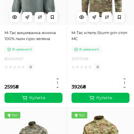
M-Tac вишиванка жіноча
M-Tac кітель Sturm ріп-стоп
100% льон сіро-зелена
MC
В наявності
В наявності
80040007
20517008
0
0
2595₴
3926₴
Купити
Купити
Топ
Топ