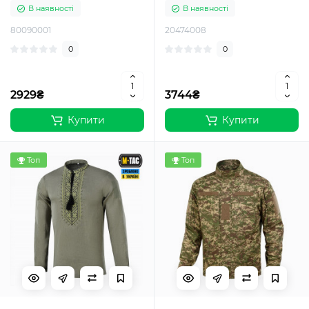
В наявності
В наявності
80090001
20474008
0
0
2929₴
3744₴
Купити
Купити
Топ
Топ