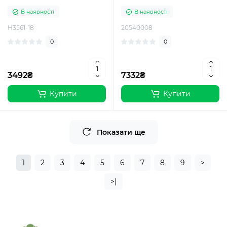
В наявності
В наявності
H3561-18
20540008
0
0
3492₴
7332₴
Купити
Купити
Показати ще
1
2
3
4
5
6
7
8
9
>
>|