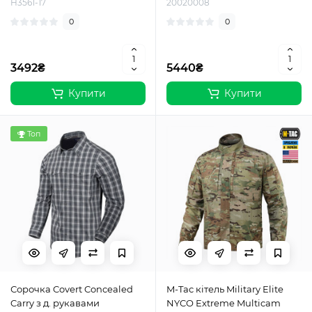
H3561-17
20020008
0
0
3492₴
5440₴
Купити
Купити
Топ
Сорочка Covert Concealed
M-Tac кітель Military Elite
Carry з д. рукавами
NYCO Extreme Multicam