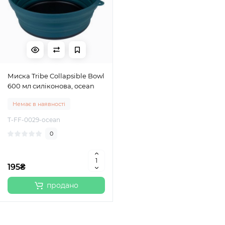
Миска Tribe Collapsible Bowl
600 мл силіконова, ocean
Немає в наявності
T-FF-0029-ocean
0
195₴
продано