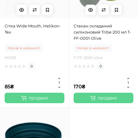
Сітка Wide Mouth, Helikon-
Стакан складаний
Tex
силіконовий Tribe 200 мл T-
FF-0001 Olive
Немає в наявності
Немає в наявності
H0109
T-FF-0001-olive
0
0
85₴
170₴
продано
продано