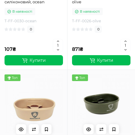
силіконовий, ocean
olive
В наявності
В наявності
T-FF-0030-ocean
T-FF-0026-olive
0
0
107₴
871₴
Купити
Купити
Топ
Топ