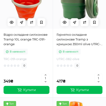
Відро складане силіконове
Горнятко складане
Tramp 10L orange TRC-091-
силіконове Tramp з
orange
кришкою 350ml olive UTRC-
082-olive
В наявності
В наявності
TRC-091-orange
UTRC-082-olive
0
0
349₴
417₴
Купити
Купити
Топ
Топ