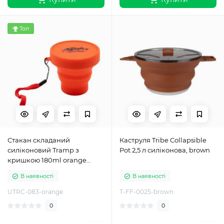
Топ
Стакан складаний
Каструля Tribe Collapsible
силіконовий Tramp з
Pot 2,5 л силіконова, brown
кришкою 180ml orange
UTRC-083-orange
В наявності
В наявності
UTRC-083-orange
T-FF-0025-brown
0
0