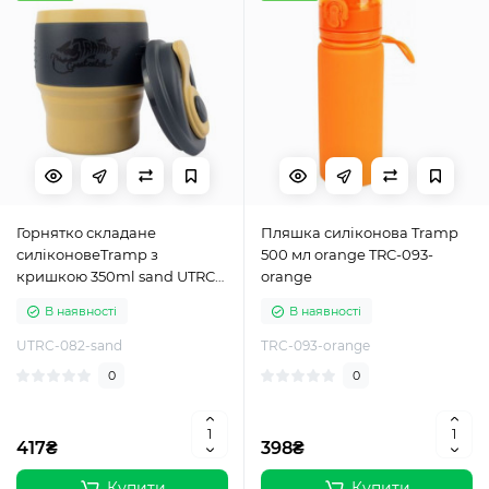
Горнятко складане
Пляшка силіконова Tramp
силіконовеTramp з
500 мл orange TRC-093-
кришкою 350ml sand UTRC-
orange
082-sand
В наявності
В наявності
UTRC-082-sand
TRC-093-orange
0
0
417₴
398₴
Купити
Купити