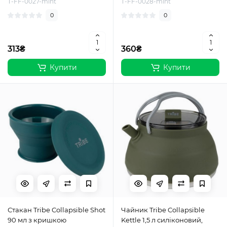
T-FF-0027-mint
T-FF-0028-mint
0
0
313₴
360₴
Купити
Купити
Стакан Tribe Collapsible Shot
Чайник Tribe Collapsible
90 мл з кришкою
Kettle 1,5 л силіконовий,