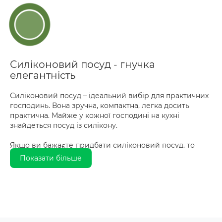
Силіконовий посуд - гнучка
елегантність
Силіконовий посуд – ідеальний вибір для практичних
господинь. Вона зручна, компактна, легка досить
практична. Майже у кожної господині на кухні
знайдеться посуд із силікону.
Якщо ви бажаєте придбати силіконовий посуд, то
купити його простіше простого онлайн. У продажу
Показати більше
різноманітні варіанти на будь-який смак та колір.
Яскраві та різнокольорові форми для запікання,
кришки, прихватки, пензлика, лопатки із силікону
завжди привертали увагу господарок. Сьогодні легко
можна підібрати якісний, функціональний посуд з
силікону за найприємнішими цінами, не виходячи з