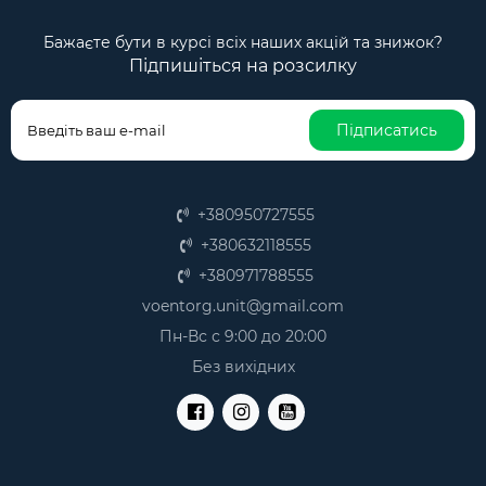
Бажаєте бути в курсі всіх наших акцій та знижок?
Підпишіться на розсилку
Підписатись
+380950727555
+380632118555
+380971788555
voentorg.unit@gmail.com
Пн-Вс с 9:00 до 20:00
Без вихідних