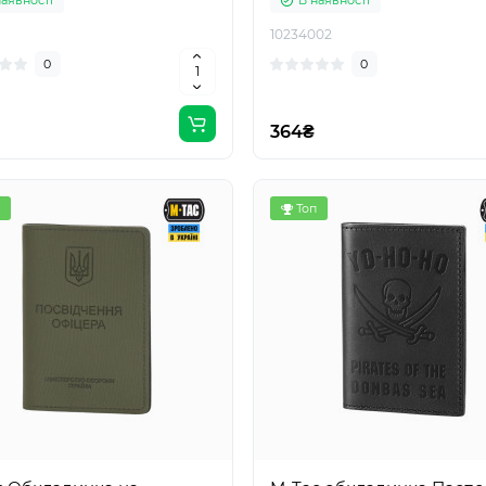
наявності
В наявності
10234002
0
0
364₴
Топ