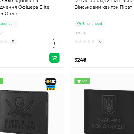
c Обкладинка на
M-Tac обкладинка Паспо
дчення Офіцера Elite
Військовий квиток Пірат
er Green
наявності
В наявності
23
112864
0
0
324₴
Топ