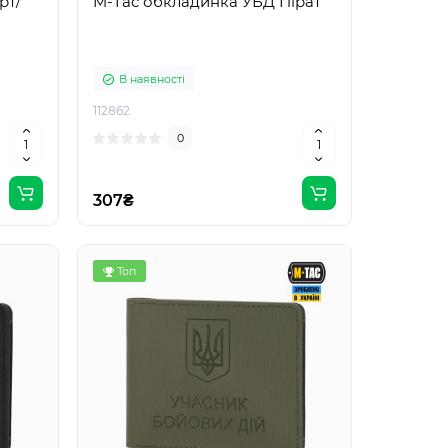
рт/
M-Tac обкладинка УБД Пірат
В наявності
112862
0
307₴
Топ