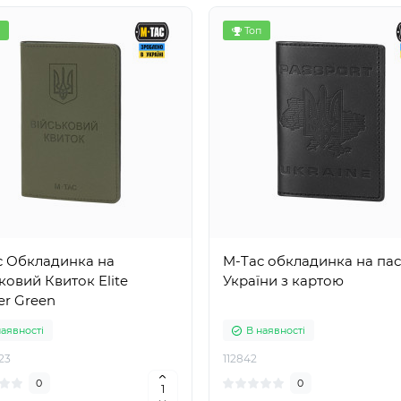
Топ
c Обкладинка на
M-Tac обкладинка на па
ковий Квиток Elite
України з картою
er Green
наявності
В наявності
23
112842
0
0