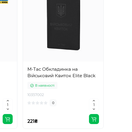
M-Tac Обкладинка на
Військовий Квиток Elite Black
В наявності
10357002
0
221₴