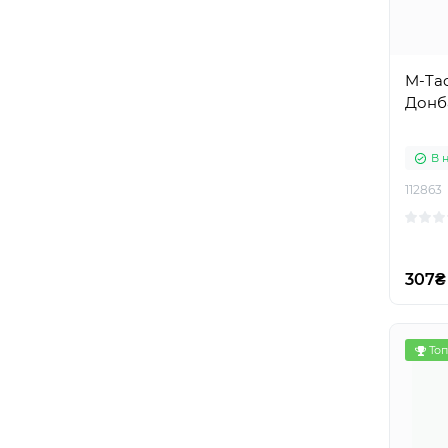
M-Ta
Донб
В 
112863
307₴
Топ