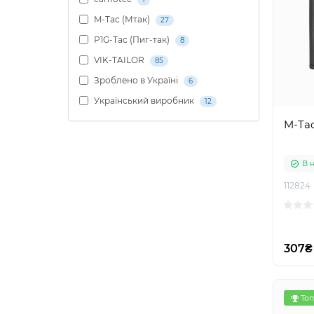
M-Tac (Мтак)
27
P1G-Tac (Пиг-так)
8
VIK-TAILOR
85
Зроблено в Україні
6
Український виробник
12
M-Ta
В 
112824
307₴
Топ