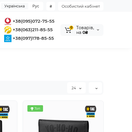
Українська
Рус
₴
Особистий кабінет
+38(095)072-75-55
Tоварів,
0
+38(063)211-85-55
на
0₴
+38(097)178-85-55
24
Топ