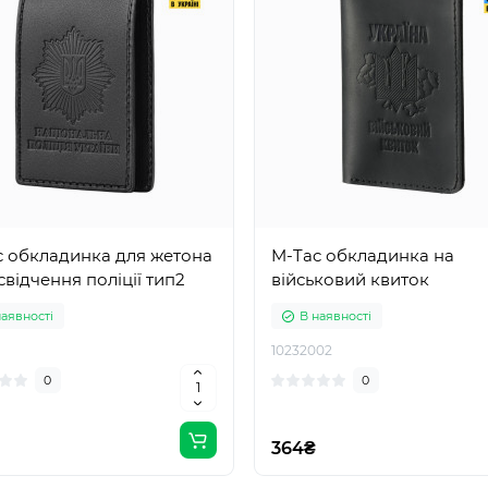
c обкладинка для жетона
M-Tac обкладинка на
свідчення поліції тип2
військовий квиток
наявності
В наявності
10232002
0
0
364₴