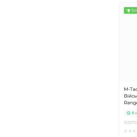
Топ
M-Ta
Війсь
Rang
В 
103570