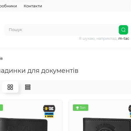
робники
Контакти
Я шукаю, наприклад,
m-tac
ів
адинки для документів
Топ