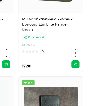
ик
M-Tac обкладинка Учасник
Бойових Дій Elite Ranger
Green
В наявності
10355023
0
172₴
Топ