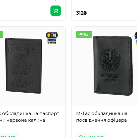
312₴
Топ
c обкладинка на паспорт
M-Tac обкладинка на
ни червона калина
посвідчення офіцера