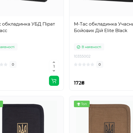
c обкладинка УБД Пірат
M-Tac обкладинка Учасн
асс
Бойових Дій Elite Black
наявності
В наявності
10355002
0
0
172₴
Топ