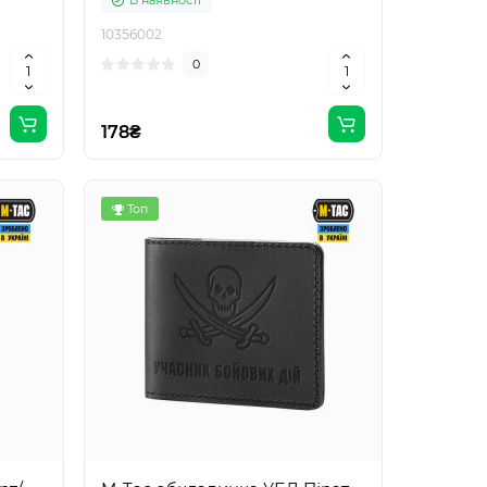
В наявності
10356002
0
178₴
Топ