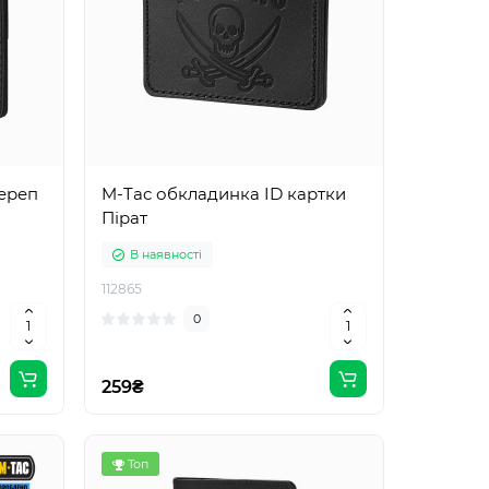
ереп
M-Tac обкладинка ID картки
Пірат
В наявності
112865
0
259₴
Топ