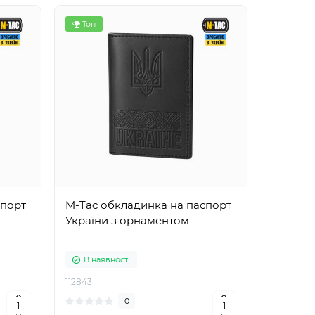
Топ
спорт
M-Tac обкладинка на паспорт
України з орнаментом
В наявності
112843
0