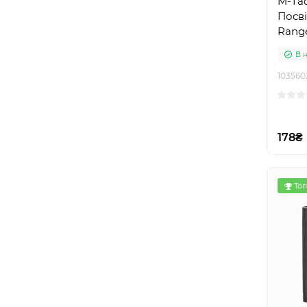
M-Ta
Посві
Rang
В 
103560
178₴
Топ