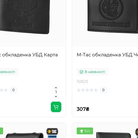
c обкладенка УБД Карта
M-Tac обкладенка УБД Ч
наявності
В наявності
112825
0
0
307₴
Топ