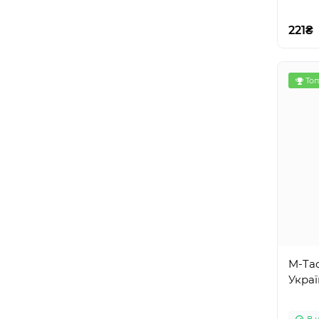
221₴
Топ
M-Ta
Украї