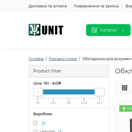
Доставка та оплата
Повернення та заміна
Ви
Каталог
Головна
Рюкзаки сумки
Обкладинки для документ
Обкл
Product filter
Ціна
161
-
647
₴
161
163
182
248
647
Топ
Виробник
1
camotec
1