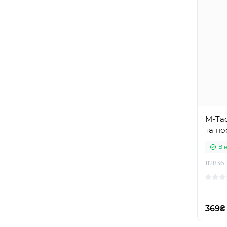
M-Ta
та по
В 
112836
369₴