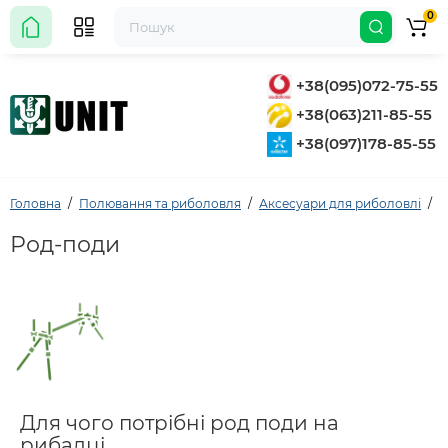
0
+38(095)072-75-55
+38(063)211-85-55
+38(097)178-85-55
Головна
Полювання та риболовля
Аксесуари для риболовлі
Р
Род-поди
Для чого потрібні род поди на
рибалці