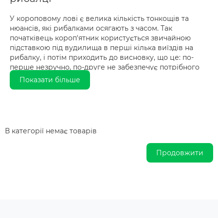
У короповому лові є велика кількість тонкощів та
нюансів, які рибалками осягають з часом. Так
початківець короп'ятник користується звичайною
підставкою під вудилища в перші кілька виїздів на
рибалку, і потім приходить до висновку, що це: по-
перше незручно, по-друге не забезпечує потрібного
положення вудилища, і по-третє, на одному упорі
Показати більше
довге вудлище з великою котушкою стоїть ненадійно.
З урахуванням цих факторів та безлічі вимог до умов
лову на різних водоймах був винайдений род под.
Спеціальна підставка, розрахована на одночасне
В категорії немає товарів
утримання від двох до трьох-чотирьох вудилищ. З
часом удосконалилося в конструкції рід подів все що
Продовжити
можна – кріплення, положення ніжок, висота
регулювання та якість матеріалів.
Сьогодні рід під купити можна під будь-які за
складністю умови лову, короп'ятники радять
спиратися на такі критерії: