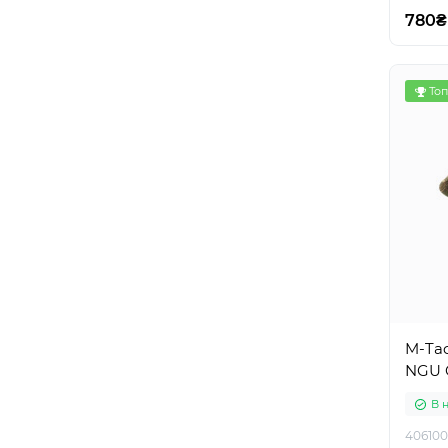
780₴
Топ
M-Tac
NGU 
В 
406100