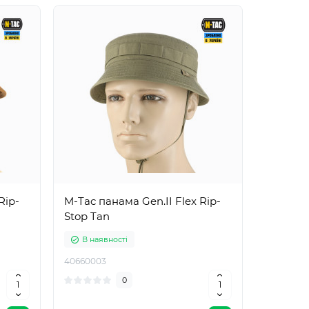
Rip-
M-Tac панама Gen.II Flex Rip-
Stop Tan
В наявності
40660003
0