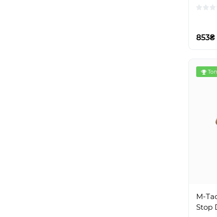
853₴
Топ
M-Tac
Stop 