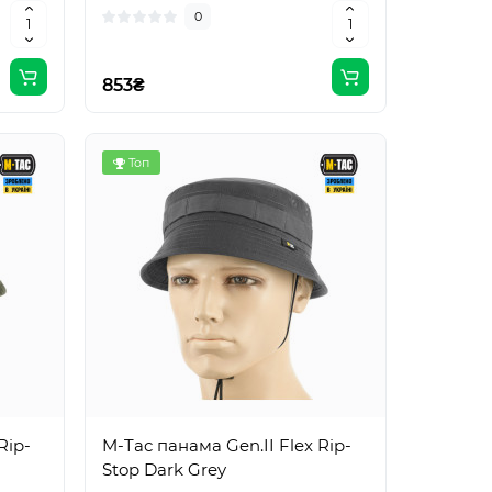
0
853₴
Топ
Rip-
M-Tac панама Gen.II Flex Rip-
Stop Dark Grey