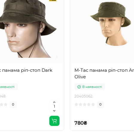
 панама ріп-стоп Dark
M-Tac панама ріп-стоп A
Olive
наявності
В наявності
048
20405062
0
0
780₴