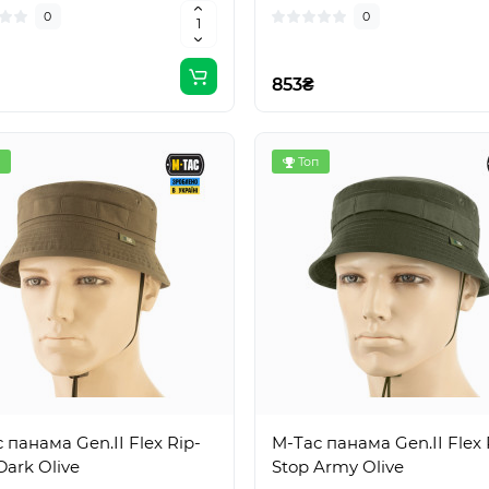
0
0
853₴
Топ
 панама Gen.II Flex Rip-
M-Tac панама Gen.II Flex 
Dark Olive
Stop Army Olive