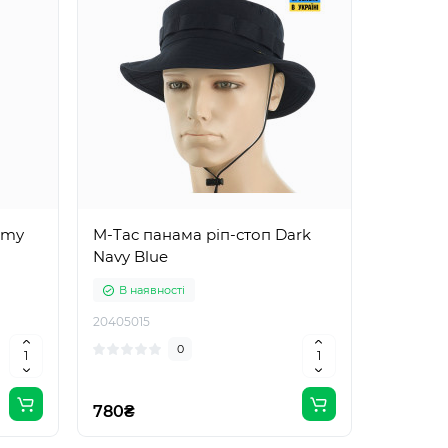
rmy
M-Tac панама ріп-стоп Dark
Navy Blue
В наявності
20405015
0
780₴