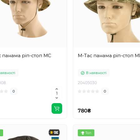
 панама ріп-стоп MC
M-Tac панама ріп-стоп 
наявності
В наявності
008
20405030
0
0
780₴
Топ