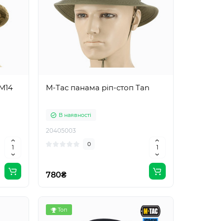
MM14
M-Tac панама ріп-стоп Tan
В наявності
20405003
0
780₴
Топ