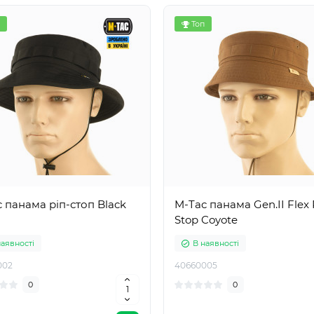
Топ
 панама ріп-стоп Black
M-Tac панама Gen.II Flex 
Stop Coyote
наявності
В наявності
002
40660005
0
0