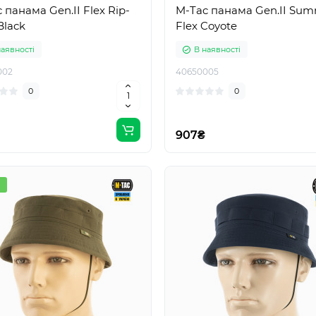
 панама Gen.II Flex Rip-
M-Tac панама Gen.II Su
Black
Flex Coyote
наявності
В наявності
002
40650005
0
0
907₴