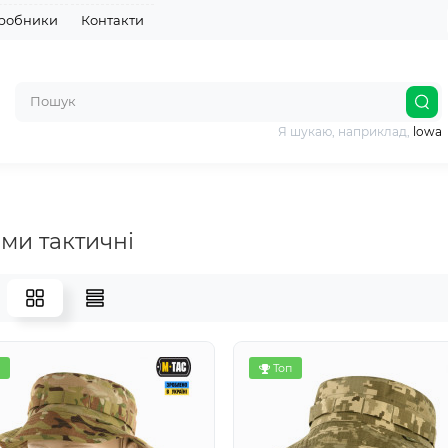
робники
Контакти
Я шукаю, наприклад,
lowa
ми тактичні
Топ