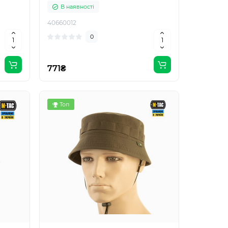
В наявності
40660012
0
771₴
Топ