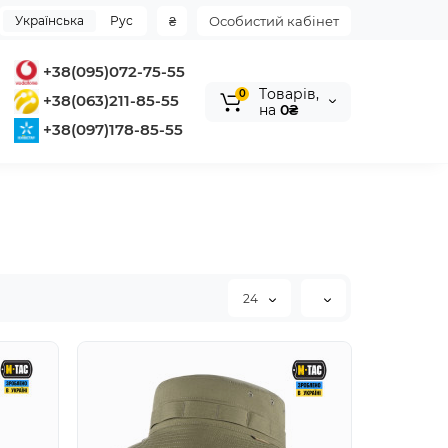
Українська
Рус
₴
Особистий кабінет
+38(095)072-75-55
Tоварів,
0
+38(063)211-85-55
на
0₴
+38(097)178-85-55
24