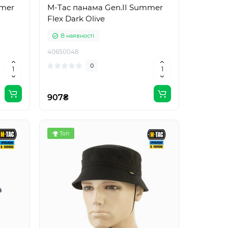
mmer
M-Tac панама Gen.II Summer
Flex Dark Olive
В наявності
40650048
0
907₴
Топ