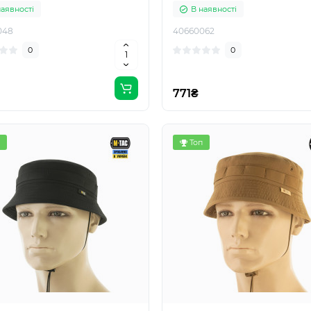
наявності
В наявності
048
40660062
0
0
771₴
Топ