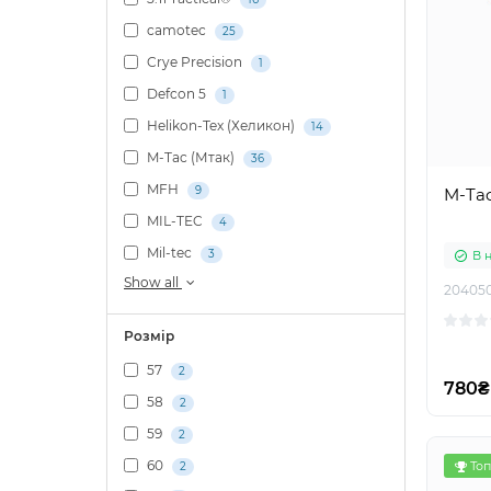
camotec
25
Crye Precision
1
Defcon 5
1
Helikon-Tex (Хеликон)
14
M-Tac (Мтак)
36
MFH
9
M-Tac
MIL-TEC
4
Mil-tec
3
В 
Show all
20405
Розмір
57
2
780₴
58
2
59
2
60
Топ
2