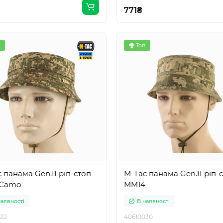
771₴
Топ
 панама Gen.II ріп-стоп
M-Tac панама Gen.II ріп-
Camo
MM14
наявності
В наявності
22
40610030