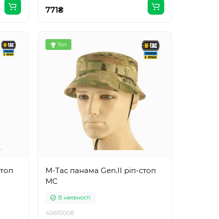
771₴
Топ
стоп
M-Tac панама Gen.II ріп-стоп
MC
В наявності
40610008