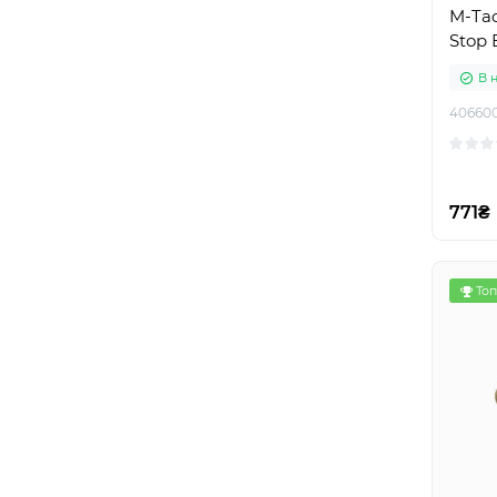
M-Tac
Stop 
В 
40660
771₴
Топ