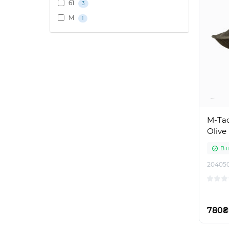
61
3
M
1
M-Tac
Olive
В 
20405
780₴