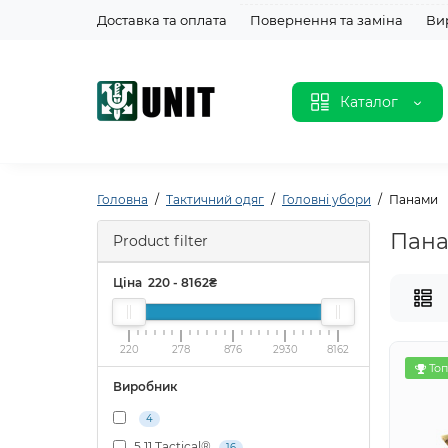
Доставка та оплата
Повернення та заміна
Ви
Каталог
Головна
Тактичний одяг
Головні убори
Панами
Пана
Product filter
Ціна
220
-
8162
₴
220
278
876
2930
8162
Топ
Виробник
4
5.11 Tactical®
16