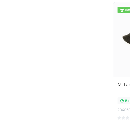
Топ
M-Tac
В 
20405