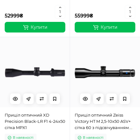
52999₴
55999₴
Купити
Купити
Приціл оптичний XD
Приціл оптичний Zeiss
Precision Black-LR F1 4-24x50
Victory HT M 2,5-10x50 ASV+
сітка MPX1
сітка 60 з підсвічуванням.
Шина
В наявності
В наявності