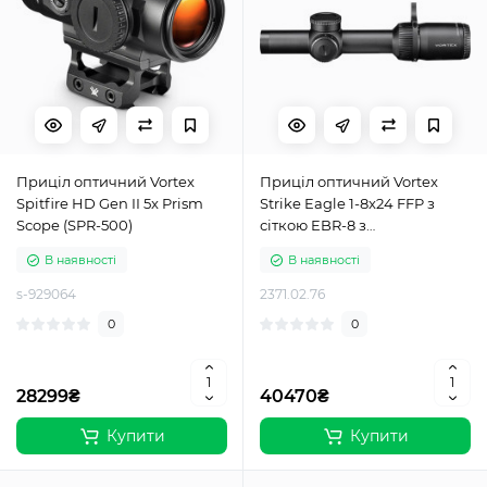
Приціл оптичний Vortex
Приціл оптичний Vortex
Spitfire HD Gen II 5x Prism
Strike Eagle 1-8x24 FFP з
Scope (SPR-500)
сіткою EBR-8 з
підсвічуванням
В наявності
В наявності
s-929064
2371.02.76
0
0
28299₴
40470₴
Купити
Купити