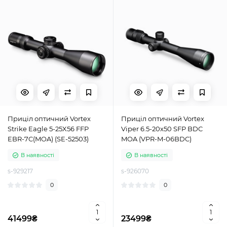
Приціл оптичний Vortex
Приціл оптичний Vortex
Strike Eagle 5-25X56 FFP
Viper 6.5-20x50 SFP BDC
EBR-7C(MOA) (SE-52503)
MOA (VPR-M-06BDC)
В наявності
В наявності
s-929217
s-926070
0
0
41499₴
23499₴