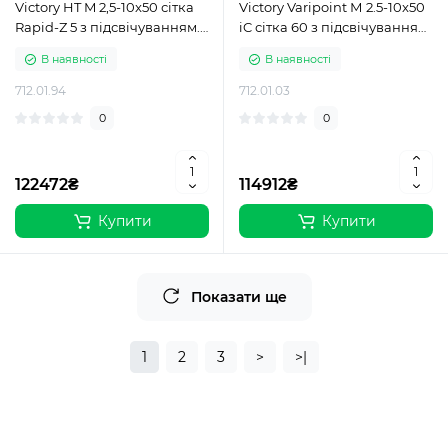
Victory HT M 2,5-10x50 сітка
Victory Varipoint М 2.5-10x50
Rapid-Z 5 з підсвічуванням.
iC сітка 60 з підсвічуванням.
Шина
Шина
В наявності
В наявності
712.01.94
712.01.03
0
0
122472₴
114912₴
Купити
Купити
Показати ще
1
2
3
>
>|