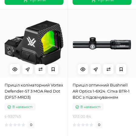
Приціл коліматорний Vortex
Приціл оптичний Bushnell
Defender-ST 3 MOA Red Dot
AR Optics 1-6Х24. Сітка BTR-1
(DFST-MRD3)
BDC з підсвічуванням
В наявності
В наявності
s-930745
1013.00.84
0
0