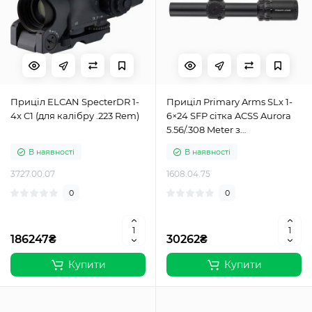
Приціл ELCAN SpecterDR 1-
Приціл Primary Arms SLx 1-
4x C1 (для калібру .223 Rem)
6×24 SFP сітка ACSS Aurora
5.56/.308 Meter з
підсвічуванням
В наявності
В наявності
3727.00.07
1608.04.75
0
0
186247₴
30262₴
Купити
Купити