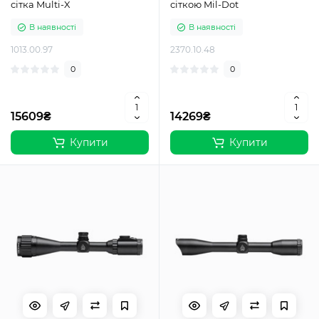
сітка Multi-X
сіткою Mil-Dot
В наявності
В наявності
1013.00.97
2370.10.48
0
0
15609₴
14269₴
Купити
Купити