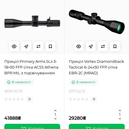
Приціл Primary Arms SLx 3-
Приціл Vortex Diamondback
18×50 FFP сітка ACSS Athena
Tactical 6-24х50 FFP сітка
BPR MIL з підсвічуванням
EBR-2C (MRAD)
В наявності
В наявності
1608.05.70
2371.02.12
0
0
41888₴
29280₴
Купити
Купити