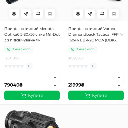
Приціл оптичний Meopta
Приціл оптичний Vortex
Optika6 5-30x56 сітка Mil-Dot
Diamondback Tactical FFP 4-
3 з підсвічуванням
16x44 EBR-2C MOA (DBK-
10026)
В наявності
В наявності
1264.00.11
s-929057
0
0
79040₴
21999₴
Купити
Купити