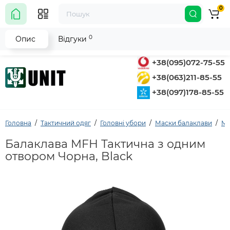
0
0
Опис
Відгуки
+38(095)072-75-55
+38(063)211-85-55
+38(097)178-85-55
Головна
Тактичний одяг
Головні убори
Маски балаклави
M
Балаклава MFH Тактична з одним
отвором Чорна, Black