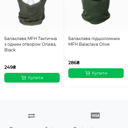
Балаклава MFH Тактична
Балаклава підшоломник
з одним отвором Олива,
MFH Balaclava Olive
Black
286₴
249₴
Купити
Купити