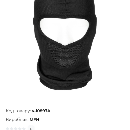
Код товару:
v-10897A
Виробник:
MFH
0