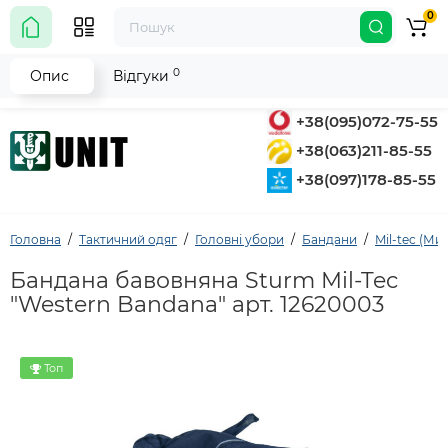
0
0
Опис
Відгуки
+38(095)072-75-55
+38(063)211-85-55
+38(097)178-85-55
Головна
Тактичний одяг
Головні убори
Бандани
Mil-tec (Ми
Бандана бавовняна Sturm Mil-Tec
"Western Bandana" арт. 12620003
Топ