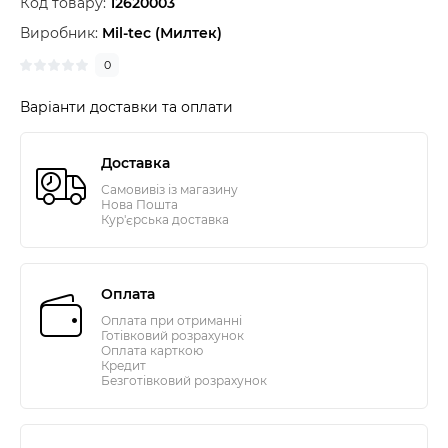
Код товару:
12620003
Виробник:
Mil-tec (Милтек)
0
Варіанти доставки та оплати
Доставка
Самовивіз із магазину
Нова Пошта
Кур'єрська доставка
Оплата
Оплата при отриманні
Готівковий розрахунок
Оплата карткою
Кредит
Безготівковий розрахунок