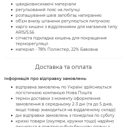
швидковисихаючі матеріали
регульований пояс на липучці
розташування швів запобігає натиранню
об’єм внизу штанини регулюється липучкою
карго кишені з відділеннями для магазинів типу
AR15/5.56
сітчаста підкладка кишень для покращення
терморегуляції
матеріал - 78% Поліестер, 22% Бавовна
Доставка та оплата
Інформація про відправку замовлень:
відправка замовлень по Україні здійснюється
логістичною компанією Нова Пошта
термін доставки з моменту оформлення
замовлення в середньому 2-3 дні (та до 5 днів,
якщо товар знаходиться на віддаленому складі)
дні відправки замовлень з понеділка по суботу
крихкі товари (окуляри, кружки тощо) надійно
пакуються в повітряно-бульбашкову плівку з