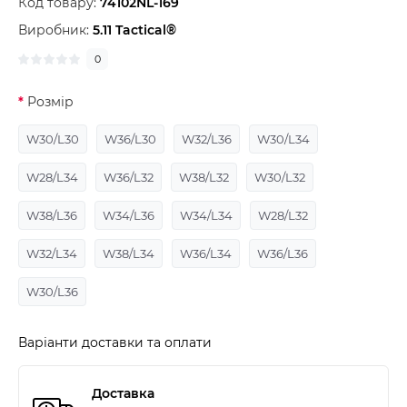
Код товару:
74102NL-169
Виробник:
5.11 Tactical®
0
Розмір
W30/L30
W36/L30
W32/L36
W30/L34
W28/L34
W36/L32
W38/L32
W30/L32
W38/L36
W34/L36
W34/L34
W28/L32
W32/L34
W38/L34
W36/L34
W36/L36
W30/L36
Варіанти доставки та оплати
Доставка