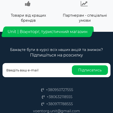
Товари від кращих
Партнерам - спеціальні
брендів
умови
Unit | Воєнторг, туристичний магазин
Бажаєте бути в курсі всіх наших акцій та знижок?
Підпишіться на розсилку
Підписатись
+380950727555
+380632118555
+380971788555
voentorg.unit@gmail.com