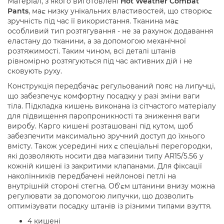
Матеріал, з якого виготовлені
Hot Weather Combat
Pants
, має низку унікальних властивостей, що створює
зручність під час її використання. Тканина має
особливий тип розтягування - не за рахунок додавання
еластану до тканини, а за допомогою механічної
розтяжимості. Таким чином, всі деталі штанів
рівномірно розтягуються під час активних дій і не
сковують руху.
Конструкція передбачає регульований пояс на липучці,
що забезпечує комфортну посадку у разі зміни ваги
тіла. Підкладка кишень виконана із сітчастого матеріалу
для підвищення паропроникності та зниження ваги
виробу. Карго кишені розташовані під кутом, щоб
забезпечити максимально зручний доступ до їхнього
вмісту. Також усередині них є спеціальні перегородки,
які дозволяють носити два магазини типу AR15/5.56 у
кожній кишені із закритими клапанами. Для фіксації
наколінників передбачені нейлонові петлі на
внутрішній стороні стегна. Об'єм штанини внизу можна
регулювати за допомогою липучки, що дозволить
оптимізувати посадку штанів із різними типами взуття.
4 кишені