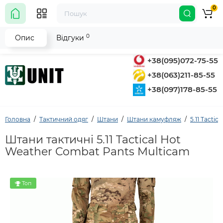
0
0
Опис
Відгуки
+38(095)072-75-55
+38(063)211-85-55
+38(097)178-85-55
Головна
Тактичний одяг
Штани
Штани камуфляж
5.11 Tactica
Штани тактичні 5.11 Tactical Hot
Weather Combat Pants Multicam
Топ