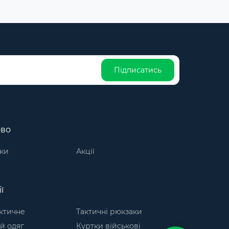
Підписатись
ово
ки
Акції
ї
актичне
Тактичні рюкзаки
й одяг
Куртки військові