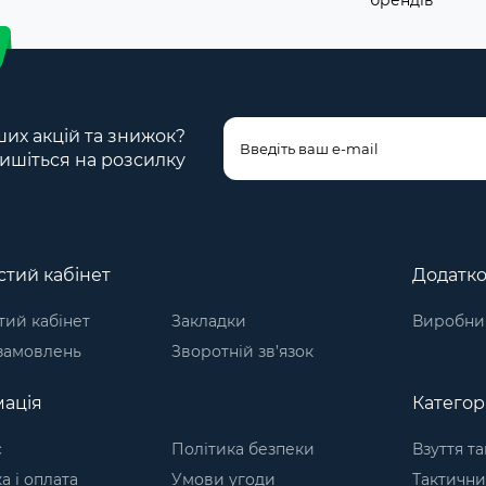
брендів
ших акцій та знижок?
ишіться на розсилку
тий кабінет
Додатк
ий кабінет
Закладки
Виробни
 замовлень
Зворотній зв’язок
ація
Категорі
с
Політика безпеки
Взуття т
а і оплата
Умови угоди
Тактични