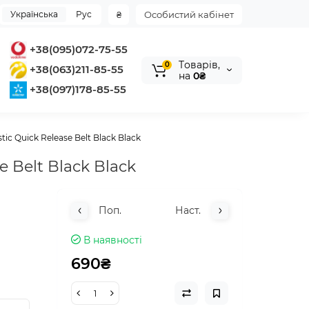
Українська
Рус
₴
Особистий кабінет
+38(095)072-75-55
Tоварів,
0
+38(063)211-85-55
на
0₴
+38(097)178-85-55
c Quick Release Belt Black Black
 Belt Black Black
Поп.
Наст.
В наявності
690₴