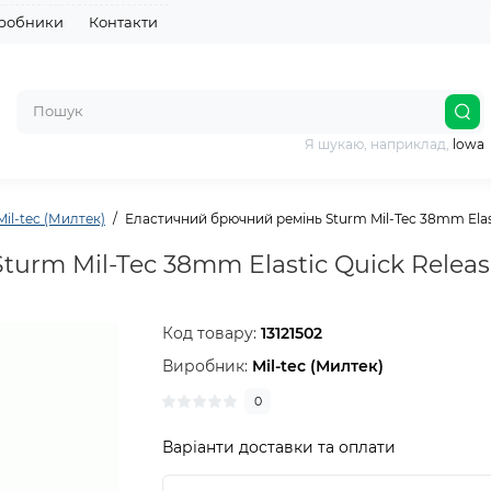
робники
Контакти
Я шукаю, наприклад,
lowa
Mil-tec (Милтек)
Еластичний брючний ремінь Sturm Mil-Tec 38mm Elasti
rm Mil-Tec 38mm Elastic Quick Release
Код товару:
13121502
Виробник:
Mil-tec (Милтек)
0
Варіанти доставки та оплати