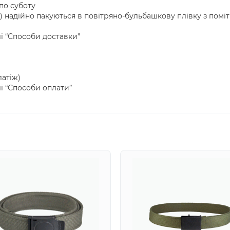
по суботу
) надійно пакуються в повітряно-бульбашкову плівку з помі
лі “Способи доставки”
атіж)
лі “Способи оплати”