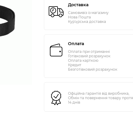
Доставка
Самовивіз із магазину
Нова Пошта
Кур'єрська доставка
Оплата
Оплата при отриманні
Готівковий розрахунок
Оплата карткою
Кредит
Безготівковий розрахунок
Офіційна гарантія від виробника,
Обмін та повернення товару прот
14 днів