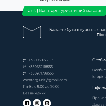
на протязі 14 днів
Unit | Воєнторг, туристичний магазин
Бажаєте бути в курсі всіх на
Підп
Особис
+380950727555
+380632118555
Особист
+380971788555
Історія
voentorg.unit@gmail.com
Пн-Вс с 9:00 до 20:00
Інформ
Без вихідних
Про на
Доставк