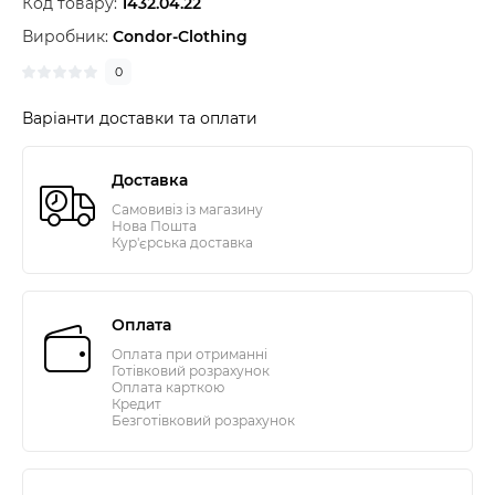
Код товару:
1432.04.22
Виробник:
Condor-Clothing
0
Варіанти доставки та оплати
Доставка
Самовивіз із магазину
Нова Пошта
Кур'єрська доставка
Оплата
Оплата при отриманні
Готівковий розрахунок
Оплата карткою
Кредит
Безготівковий розрахунок