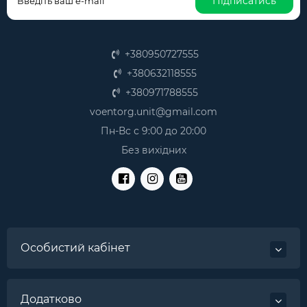
Підписатись
+380950727555
+380632118555
+380971788555
voentorg.unit@gmail.com
Пн-Вс с 9:00 до 20:00
Без вихідних
Особистий кабінет
Додатково