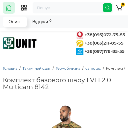
0
0
Опис
Відгуки
+38(095)072-75-55
+38(063)211-85-55
+38(097)178-85-55
Головна
Тактичний одяг
Термобілизна
camotec
Комплект ба
Комплект базового шару LVL1 2.0
Multicam 8142