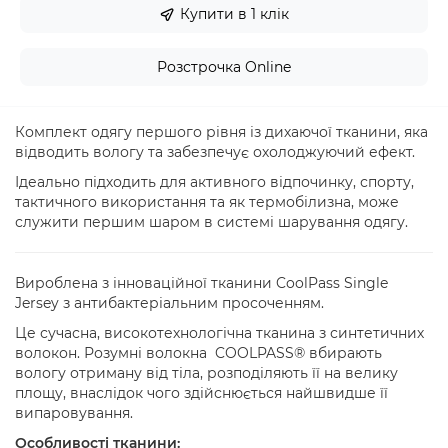
Купити в 1 клік
Розстрочка Online
Комплект одягу першого рівня із дихаючої тканини, яка
відводить вологу та забезпечує охолоджуючий ефект.
Ідеально підходить для активного відпочинку, спорту,
тактичного використання та як термобілизна, може
служити першим шаром в системі шарування одягу.
Вироблена з інноваційної тканини CoolPass Single
Jersey з антибактеріальним просоченням.
Це сучасна, високотехнологічна тканина з синтетичних
волокон. Розумні волокна COOLPASS® вбирають
вологу отриману від тіла, розподіляють її на велику
площу, внаслідок чого здійснюється найшвидше її
випаровування.
Особливості тканини: