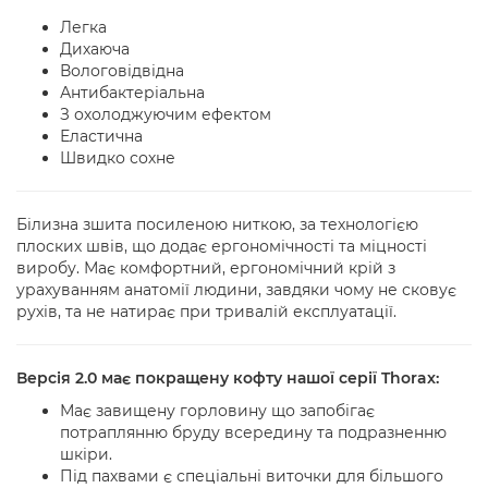
Легка
Дихаюча
Вологовідвідна
Антибактеріальна
З охолоджуючим ефектом
Еластична
Швидко сохне
Білизна зшита посиленою ниткою, за технологією
плоских швів, що додає ергономічності та міцності
виробу. Має комфортний, ергономічний крій з
урахуванням анатомії людини, завдяки чому не сковує
рухів, та не натирає при тривалій експлуатації.
Версія 2.0 має покращену кофту нашої серії Thorax:
Має завищену горловину що запобігає
потраплянню бруду всередину та подразненню
шкіри.
Під пахвами є спеціальні виточки для більшого