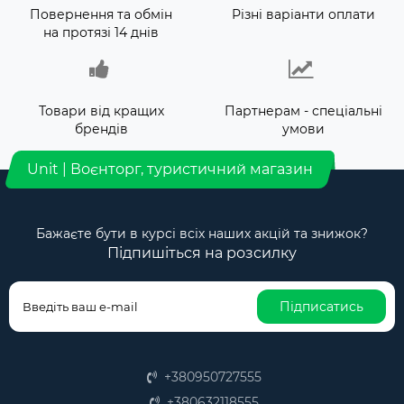
Повернення та обмін
Різні варіанти оплати
на протязі 14 днів
Товари від кращих
Партнерам - спеціальні
брендів
умови
Unit | Воєнторг, туристичний магазин
Бажаєте бути в курсі всіх наших акцій та знижок?
Підпишіться на розсилку
Підписатись
+380950727555
+380632118555