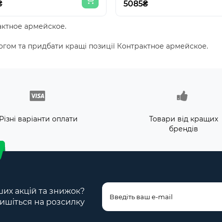
₴
5085₴
актное армейское.
гом та придбати кращі позиції Контрактное армейское.
Різні варіанти оплати
Товари від кращих
брендів
ших акцій та знижок?
ишіться на розсилку