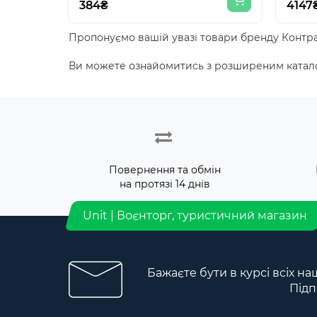
384₴
4147
Пропонуємо вашій увазі товари бренду Контр
Ви можете ознайомитись з розширеним катало
Повернення та обмін
на протязі 14 днів
Unit | Воєнторг, туристичний магазин
Бажаєте бути в курсі всіх на
Підп