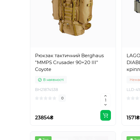
Рюкзак тактичний Berghaus
LAGO
"MMPS Crusader 90+20 III"
DIAB
Coyote
кріп
В наявності
Немає
BH21874S38
LLD-4
0
23854₴
1571₴
Топ
Топ