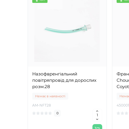
Назофвренгіальний
Франц
повітряпровід для дорослих
Chou
розм.28
Coyot
Немає в наявності
Немає
AM-NFT28
45000
0