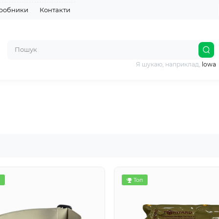
робники
Контакти
Я шукаю, наприклад,
lowa
Топ