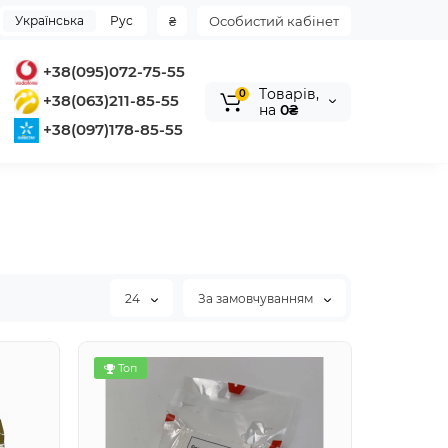
Українська
Рус
₴
Особистий кабінет
+38(095)072-75-55
Tоварів,
0
+38(063)211-85-55
на
0₴
+38(097)178-85-55
24
За замовчуванням
Топ