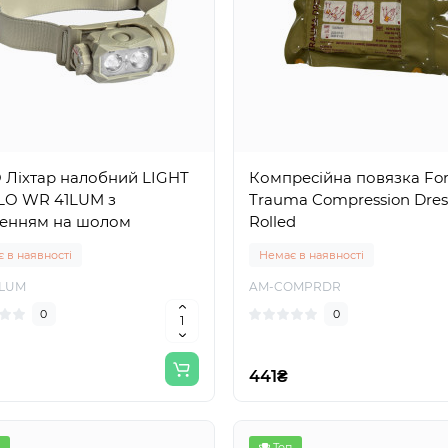
 Ліхтар налобний LIGHT
Компресійна повязка Fo
LO WR 41LUM з
Trauma Compression Dres
ленням на шолом
Rolled
 в наявності
Немає в наявності
1LUM
AM-COMPRDR
0
0
441₴
Топ