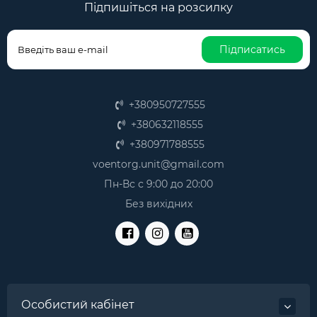
Підпишіться на розсилку
Підписатись
+380950727555
+380632118555
+380971788555
voentorg.unit@gmail.com
Пн-Вс с 9:00 до 20:00
Без вихідних
Особистий кабінет