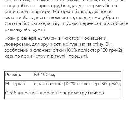
стіну робочого простору, бліндажу, казарми або на
стіни своєї квартири. Матеріал банера, дозволяє
скласти його досить компактно, що дає змогу брати
його на бойові завдання, штурми, перевозити з собою в
рюкзаку або сумці.
Розмір банера 63*90 см, з 4-х сторін оснащений
люверсами, для зручності кріплення на стіну. Він
зроблений з флажної сітки (100% поліестер 130 гр/м2),
краї по периметру підігнуті і прошиті.
Розмір:
63 * 90см;
Матеріал:
флажна сітка (100% поліестер 130гр/м2);
Особливості:
Люверси по периметру банера.