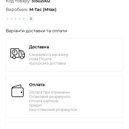
Код товару:
51502002
Виробник:
M-Tac (Мтак)
0
Варіанти доставки та оплати
Доставка
Самовивіз із магазину
Нова Пошта
Кур'єрська доставка
Оплата
Оплата при отриманні
Готівковий розрахунок
Оплата карткою
Кредит
Безготівковий розрахунок