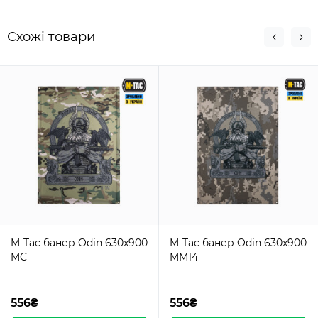
Схожi товари
M-Tac банер Odin 630x900
M-Tac банер Odin 630x900
MC
MM14
556₴
556₴