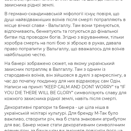
захисника рідної землі.
В германо-скандинавській міфології існує повіря, що
душі найвідважніших воїнів після смерті потрапляють в
місце вічної слави - Вальгаллу. Там вони тренуються,
відпочивають, бенкетують та готуються до фінальної
битви під проводом богів. Згідно з віруваннями, тільки
хоробра смерть на полі бою зі зброєю в руках, давала
право потрапити у Вальгаллу, що вважалось для воїнів
найбільшою честю.
На банері зображено сюжет, на якому український
захисник потрапляє в Валгаллу. Там з одним із
стародавніх воїнів, він зійшовся в дуелі з армреслінгу, а
час до початку поєдинку для них відраховує сам Одін.
Написи на принті “KEEP CALM AND DONT WORRY” та “IF
YOU DIE THERE WILL BE GLORY” символізують славу для
кожного захисника рідної землі, навіть після смерті.
Декоративні прапори та банера - це ціла ніша в
українській мілітарі культурі. Для бренду М-Так було
важливо, створити річ, яка б стала знаковим атрибутом
для вас. Банер може стати декоративним символічним
елементом, за бажанням ви зможете повісити його на