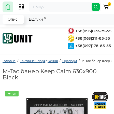
0
0
Опис
Відгуки
+38(095)072-75-55
+38(063)211-85-55
+38(097)178-85-55
Головна
Тактичне Спорядження
Прапори
M-Tac банер Keep C
M-Tac банер Keep Calm 630x900
Black
Топ