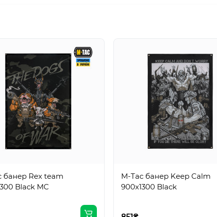
c банер Rex team
M-Tac банер Keep Calm
300 Black MC
900x1300 Black
851₴