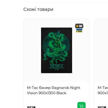
Схожi товари
M-Tac банер Ragnarok Night
M-Ta
Vision 900x1300 Black
900x1
851₴
851₴