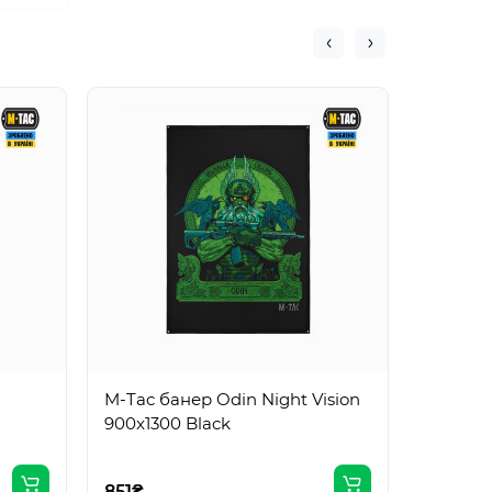
M-Tac банер Odin Night Vision
M-Tac б
900x1300 Black
900x130
851₴
851₴