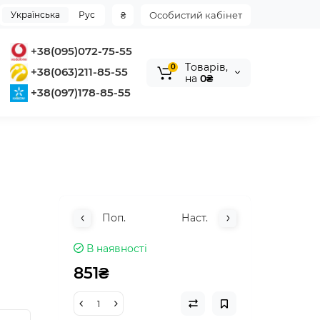
Українська
Рус
₴
Особистий кабінет
+38(095)072-75-55
Tоварів,
0
+38(063)211-85-55
на
0₴
+38(097)178-85-55
Поп.
Наст.
В наявності
851₴