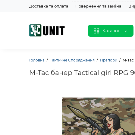
Доставка та оплата
Повернення та заміна
Ви
Каталог
Головна
Тактичне Спорядження
Прапори
M-Tac 
M-Tac банер Tactical girl RPG