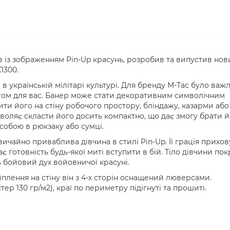
 із зображенням Pin-Up красунь, розробив та випустив нов
1300.
в українській мілітарі культурі. Для бренду М-Тас було важ
утом для вас. Банер може стати декоративним символічним
ти його на стіну робочого простору, бліндажу, казарми або
зволяє скласти його досить компактно, що дає змогу брати 
собою в рюкзаку або сумці.
ичайно приваблива дівчина в стилі Pin-Up. Її грація прихов
ає готовність будь-якої миті вступити в бій. Тіло дівчини по
 бойовий дух войовничої красуні.
ріплення на стіну він з 4-х сторін оснащений люверсами.
ер 130 гр/м2), краї по периметру підігнуті та прошиті.