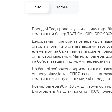
0
Опис
Відгуки
Бренд М-Тас, продовжуючи лінійку виробів
тематичний банер TACTICAL GIRL RPG 900X
Декоративні прапори та банера - ціла ніша 
створити річ, яка б стала знаковим атриб
елементом, за бажанням ви зможете повіси
стіни своєї квартири. Матеріал банера, до
на бойові завдання, штурми, перевозити з 
На банері зображена харизматична й надзв
сталеву рішучість, а РПГ-7 на плечі - вираж
тематичними татуюваннями, які передають
Розмір банера 90 x 130 см, для зручності к
Виготовлений з флажної сітки (100% поліест