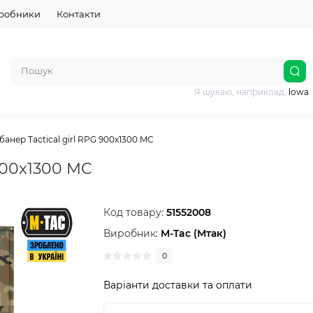
робники
Контакти
Я шукаю, наприклад,
lowa
банер Tactical girl RPG 900x1300 MC
 900x1300 MC
Код товару:
51552008
Виробник:
M-Tac (Мтак)
0
Варіанти доставки та оплати