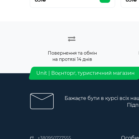
Повернення та обмін
на протязі 14 днів
Unit | Воєнторг, туристичний магазин
Бажаєте бути в курсі всіх на
Підп
Особис
+380950727555