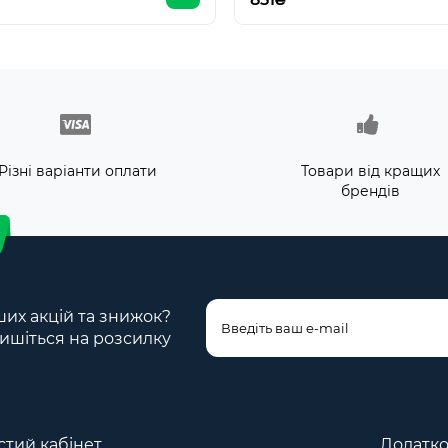
Різні варіанти оплати
Товари від кращих
брендів
ших акцій та знижок?
ишіться на розсилку
тий кабінет
Додатк