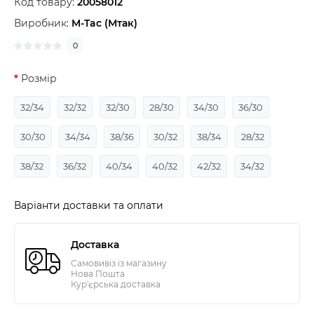
Код товару:
20058012
Виробник:
M-Tac (Мтак)
0
Розмір
32/34
32/32
32/30
28/30
34/30
36/30
30/30
34/34
38/36
30/32
38/34
28/32
38/32
36/32
40/34
40/32
42/32
34/32
Варіанти доставки та оплати
Доставка
Самовивіз із магазину
Нова Пошта
Кур'єрська доставка