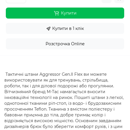
Купити
Купити в 1 клік
Розстрочка Online
Тактичні штани Aggressor Gen.II Flex ви можете
використовувати як для тренувань, стрільбища,
роботи, так і для ділової подорожі або прогулянки.
Вітчизняний бренд M-Tac намагається вносити
інноваційні технології на ринок. Пошиті штани з легкої,
однотонної тканини ріп-стоп, із водо- і брудозахисним
просоченням Teflon. Тканина з вмістом поліестеру і
бавовни приємна до тіла, добре тримає колір і
відрізняється високою міцністю. Основним завданням
дизайнерів брюк було зберегти комфорт рухів, і з цим