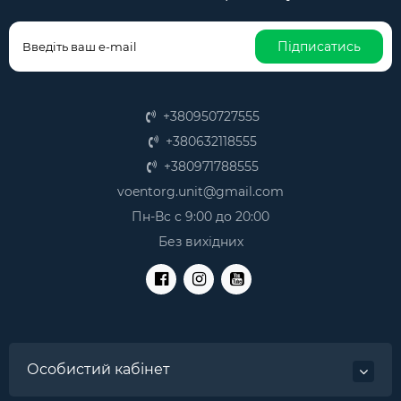
Підписатись
+380950727555
+380632118555
+380971788555
voentorg.unit@gmail.com
Пн-Вс с 9:00 до 20:00
Без вихідних
Особистий кабінет