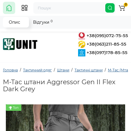
0
0
Опис
Відгуки
+38(095)072-75-55
+38(063)211-85-55
+38(097)178-85-55
Головна
Тактичний одяг
Штани
Тактичні штани
M-Tac (Мтак
M-Tac штани Aggressor Gen II Flex
Dark Grey
Топ