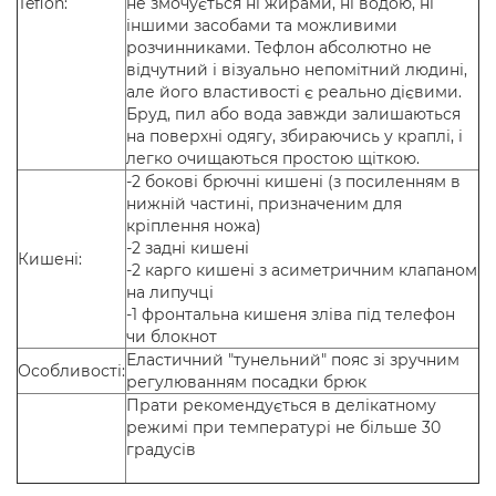
Teflon:
не змочується ні жирами, ні водою, ні
іншими засобами та можливими
розчинниками. Тефлон абсолютно не
відчутний і візуально непомітний людині,
але його властивості є реально дієвими.
Бруд, пил або вода завжди залишаються
на поверхні одягу, збираючись у краплі, і
легко очищаються простою щіткою.
-2 бокові брючні кишені (з посиленням в
нижній частині, призначеним для
кріплення ножа)
-2 задні кишені
Кишені:
-2 карго кишені з асиметричним клапаном
на липучці
-1 фронтальна кишеня зліва під телефон
чи блокнот
Еластичний "тунельний" пояс зі зручним
Особливості:
регулюванням посадки брюк
Прати рекомендується в делікатному
режимі при температурі не більше 30
градусів