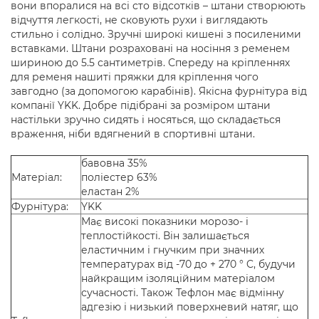
вони впоралися на всі сто відсотків – штани створюють
відчуття легкості, не сковують рухи і виглядають
стильно і солідно. Зручні широкі кишені з посиленими
вставками. Штани розраховані на носіння з ременем
шириною до 5.5 сантиметрів. Спереду на кріпленнях
для ременя нашиті пряжки для кріплення чого
завгодно (за допомогою карабінів). Якісна фурнітура від
компанії YKK. Добре підібрані за розміром штани
настільки зручно сидять і носяться, що складається
враження, ніби вдягнений в спортивні штани.
бавовна 35%
Матеріал:
поліестер 63%
еластан 2%
Фурнітура:
YKK
Має високі показники морозо- і
теплостійкості. Він залишається
еластичним і гнучким при значних
температурах від -70 до + 270 ° C, будучи
найкращим ізоляційним матеріалом
сучасності. Також Тефлон має відмінну
адгезію і низький поверхневий натяг, що