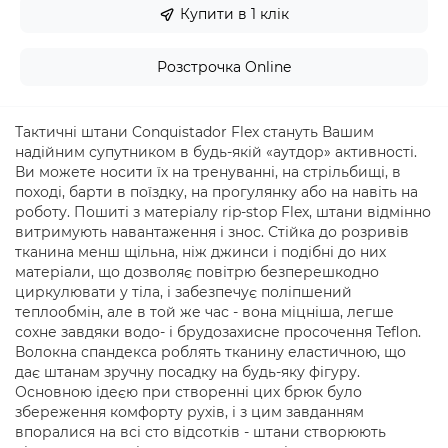
Купити в 1 клік
Розстрочка Online
Тактичні штани Conquistador Flex стануть Вашим
надійним супутником в будь-якій «аутдор» активності.
Ви можете носити їх на тренуванні, на стрільбищі, в
поході, барти в поїздку, на прогулянку або на навіть на
роботу. Пошиті з матеріалу rip-stop Flex, штани відмінно
витримують навантаження і знос. Стійка до розривів
тканина менш щільна, ніж джинси і подібні до них
матеріали, що дозволяє повітрю безперешкодно
циркулювати у тіла, і забезпечує поліпшений
теплообмін, але в той же час - вона міцніша, легше
сохне завдяки водо- і брудозахисне просочення Teflon.
Волокна спандекса роблять тканину еластичною, що
дає штанам зручну посадку на будь-яку фігуру.
Основною ідеєю при створенні цих брюк було
збереження комфорту рухів, і з цим завданням
впоралися на всі сто відсотків - штани створюють