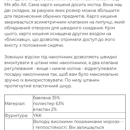
М4 або АК. Сама карго кишеня досить містка. Вона має
дві складки, за рахунок яких розмір можна збільшити
для перенесення обємних предметів. Карго кишеня
закривається асиметричним клапаном на липучці, який
обладнаний отвором для швидкого скидання. Крім
цього, карго кишеня оснащена другим входом на
«блискавці», що дозволяє отримати доступ до його
вмісту з положення сидячи.
Зовнішні відсіки під наколінник дозволяють швидко
вмонтувати в штани мякі наколінники, а два клапана
регулювання - вище і нижче коліна - відрегулювати
посадку наколінника так, щоб вам було максимально
зручно їх використовувати. По низу штанин
протягнутий еластичний шнур.
бавовна 35%
Матеріал:
поліестер 63%
еластан 2%
Фурнітура:
YKK
Володіє високими показниками морозо- -
і теплостійкості. Він залишається