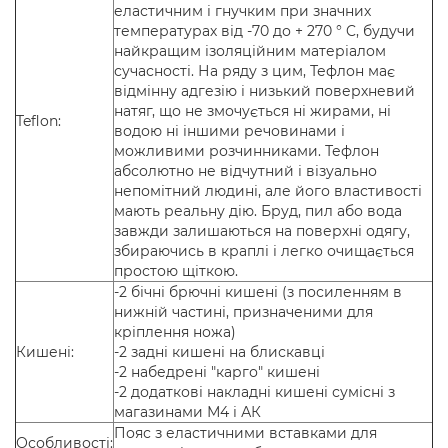
еластичним і гнучким при значних
температурах від -70 до + 270 ° C, будучи
найкращим ізоляційним матеріалом
сучасності. На ряду з цим, Тефлон має
відмінну адгезію і низький поверхневий
натяг, що не змочується ні жирами, ні
Teflon:
водою ні іншими речовинами і
можливими розчинниками. Тефлон
абсолютно не відчутний і візуально
непомітний людині, але його властивості
мають реальну дію. Бруд, пил або вода
завжди залишаються на поверхні одягу,
збираючись в краплі і легко очищається
простою щіткою.
-2 бічні брючні кишені (з посиленням в
нижній частині, призначеними для
кріплення ножа)
Кишені:
-2 задні кишені на блискавці
-2 набедрені "карго" кишені
-2 додаткові накладні кишені сумісні з
магазинами М4 і АК
Пояс з еластичними вставками для
Особливості: