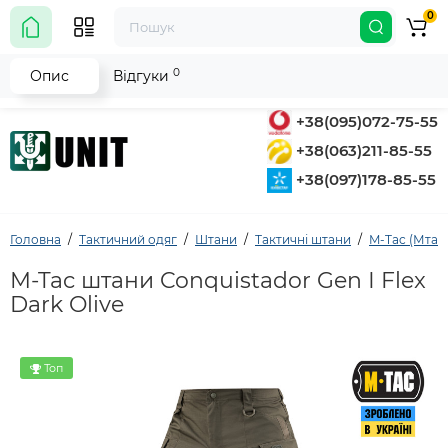
0
0
Опис
Відгуки
+38(095)072-75-55
+38(063)211-85-55
+38(097)178-85-55
Головна
Тактичний одяг
Штани
Тактичні штани
M-Tac (Мтак
M-Tac штани Conquistador Gen І Flex
Dark Olive
Топ