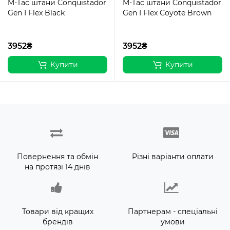
M-Tac штани Conquistador
M-Tac штани Conquistador
Gen І Flex Black
Gen I Flex Coyote Brown
3952₴
3952₴
Купити
Купити
Повернення та обмін
Різні варіанти оплати
на протязі 14 днів
Товари від кращих
Партнерам - спеціальні
брендів
умови