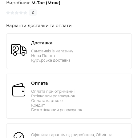
Виробник:
M-Tac (Мтак)
0
Варіанти доставки та оплати
Доставка
Самовивіз із магазину
Нова Пошта
Кур'єрська доставка
Оплата
Оплата при отриманні
Готівковий розрахунок
Оплата карткою
Кредит
Безготівковий розрахунок
Офіційна гарантія від виробника, Обмін та