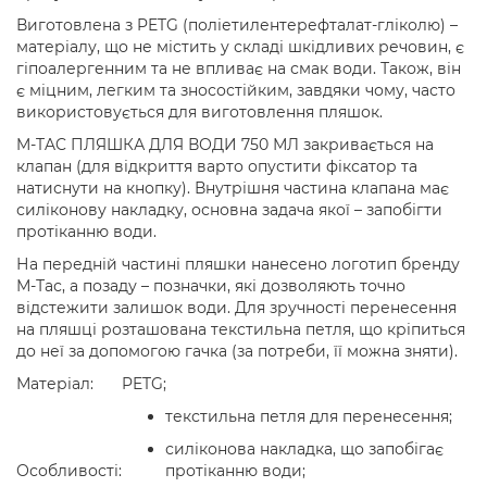
Виготовлена з PETG (поліетилентерефталат-гліколю) –
матеріалу, що не містить у складі шкідливих речовин, є
гіпоалергенним та не впливає на смак води. Також, він
є міцним, легким та зносостійким, завдяки чому, часто
використовується для виготовлення пляшок.
M-TAC ПЛЯШКА ДЛЯ ВОДИ 750 МЛ закривається на
клапан (для відкриття варто опустити фіксатор та
натиснути на кнопку). Внутрішня частина клапана має
силіконову накладку, основна задача якої – запобігти
протіканню води.
На передній частині пляшки нанесено логотип бренду
М-Тас, а позаду – позначки, які дозволяють точно
відстежити залишок води. Для зручності перенесення
на пляшці розташована текстильна петля, що кріпиться
до неї за допомогою гачка (за потреби, її можна зняти).
Матеріал:
PETG;
текстильна петля для перенесення;
силіконова накладка, що запобігає
Особливості:
протіканню води;