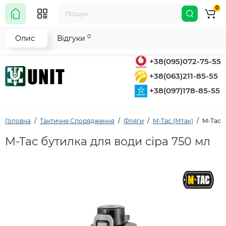
0
0
Опис
Відгуки
+38(095)072-75-55
+38(063)211-85-55
+38(097)178-85-55
Головна
Тактичне Спорядження
Фляги
M-Tac (Мтак)
M-Tac б
M-Tac бутилка для води сіра 750 мл