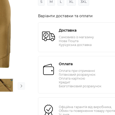
S
M
L
XL
3XL
Варіанти доставки та оплати
Доставка
Самовивіз із магазину
Нова Пошта
Кур'єрська доставка
Оплата
Оплата при отриманні
Готівковий розрахунок
Оплата карткою
Кредит
Безготівковий розрахунок
Офіційна гарантія від виробника,
Обмін та повернення товару прот
14 днів