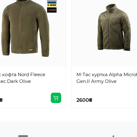
 кофта Nord Fleece
M-Tac куртка Alpha Micro
tec Dark Olive
Gen.II Army Olive
₴
2600₴