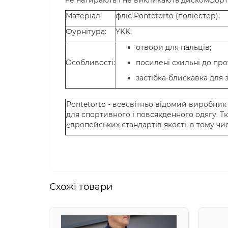
не натирають і не викликають дискомфорту 
Матеріал:
фліс Pontetorto (поліестер);
Фурнітура:
YKK;
отвори для пальців;
Особливості:
посилені схильні до про
застібка-блискавка для 
Pontetorto - всесвітньо відомий виробник 
для спортивного і повсякденного одягу. Тк
європейських стандартів якості, в тому чис
Схожi товари