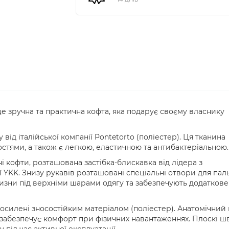
зручна та практична кофта, яка подарує своєму власнику
від італійської компанії Pontetorto (поліестер). Ця тканина
стями, а також є легкою, еластичною та антибактеріальною
і кофти, розташована застібка-блискавка від лідера з
 YKK. Знизу рукавів розташовані спеціальні отвори для паль
зни під верхніми шарами одягу та забезпечують додаткове
посилені зносостійким матеріалом (поліестер). Анатомічний 
 забезпечує комфорт при фізичних навантаженнях. Плоскі ш