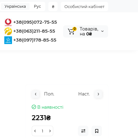
Українська
Рус
₴
Особистий кабінет
+38(095)072-75-55
Tоварів,
0
+38(063)211-85-55
на
0₴
+38(097)178-85-55
Поп.
Наст.
В наявності
2231₴