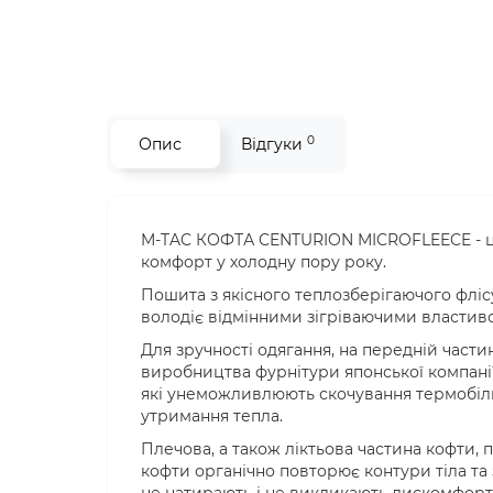
0
Опис
Відгуки
M-TAC КОФТА CENTURION MICROFLEECE - це 
комфорт у холодну пору року.
Пошита з якісного теплозберігаючого флісу 
володіє відмінними зігріваючими властиво
Для зручності одягання, на передній частин
виробництва фурнітури японської компанії
які унеможливлюють скочування термобіли
утримання тепла.
Плечова, а також ліктьова частина кофти, 
кофти органічно повторює контури тіла та