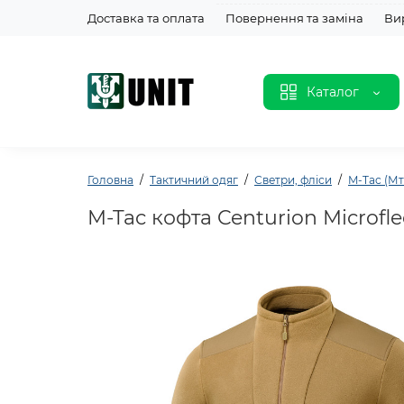
Доставка та оплата
Повернення та заміна
Ви
Каталог
Головна
Тактичний одяг
Светри, фліси
M-Tac (Мт
M-Tac кофта Centurion Microfl