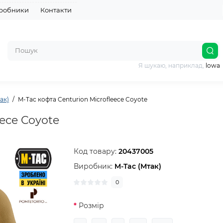
робники
Контакти
Я шукаю, наприклад,
lowa
ак)
M-Tac кофта Centurion Microfleece Coyote
eece Coyote
Код товару:
20437005
Виробник:
M-Tac (Мтак)
0
Розмір