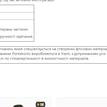
під час активної експлуатації.
тирань частини;
зручності одягання.
тканин, який спеціалізується на створенні флісових матеріа
анини Pontetorto виробляються в Італії, з дотриманням усіх
лі по гіпоалергенності й екологічності матеріалів.