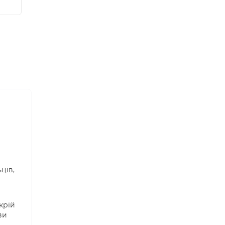
.
ців,
крій
ви