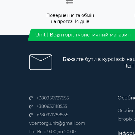
Повернення та обмін
на протязі 14 днів
Unit | Воєнторг, туристичний магазин
Бажаєте бути в курсі всіх на
Підп
Особис
+380950727555
+380632118555
Особист
+380971788555
Історія
voentorg.unit@gmail.com
Пн-Вс с 9:00 до 20:00
Інформ