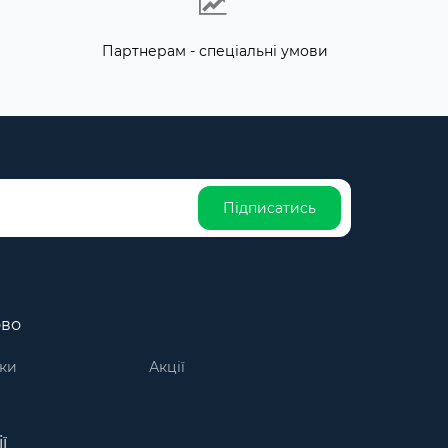
Партнерам - спеціальні умови
Підписатись
ово
ки
Акції
ї