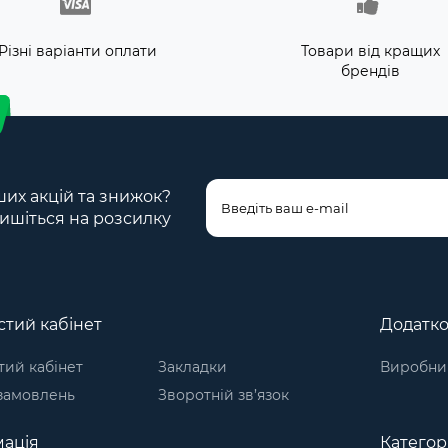
Різні варіанти оплати
Товари від кращих
брендів
ших акцій та знижок?
ишіться на розсилку
тий кабінет
Додатк
ий кабінет
Закладки
Виробни
 замовлень
Зворотній зв’язок
ація
Категорі