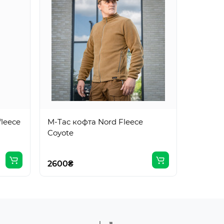
M-Tac к
Gen.II 
fleece
M-Tac кофта Nord Fleece
2600₴
Coyote
2600₴