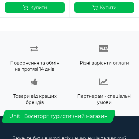
Купити
Купити
Повернення та обмін
Різні варіанти оплати
на протязі 14 днів
Товари від кращих
Партнерам - спеціальні
брендів
умови
Unit | Воєнторг, туристичний магазин
Бажаєте бути в курсі всіх наших акцій та знижок?