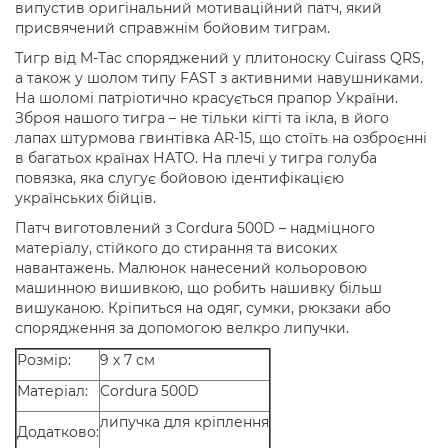
випустив оригінальний мотиваційний патч, який
присвячений справжнім бойовим тиграм.
Тигр від M-Tac споряджений у плитоноску Cuirass QRS,
а також у шолом типу FAST з активними навушниками.
На шоломі патріотично красується прапор України.
Зброя нашого тигра – не тільки кігті та ікла, в його
лапах штурмова гвинтівка AR-15, що стоїть на озброєнні
в багатьох країнах НАТО. На плечі у тигра голуба
повязка, яка слугує бойовою ідентифікацією
українських бійців.
Патч виготовлений з Cordura 500D – надміцного
матеріалу, стійкого до стирання та високих
навантажень. Малюнок нанесений кольоровою
машинною вишивкою, що робить нашивку більш
вишуканою. Кріпиться на одяг, сумки, рюкзаки або
спорядження за допомогою велкро липучки.
Розмір:
9 х 7 см
Матеріал:
Cordura 500D
липучка для кріплення
Додатково: