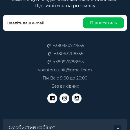
Підпишіться на розсилку
Підписатись
+380950727555
+380632118555
+380971788555
voentorg.unit@gmail.com
Пн-Вс с 9:00 до 20:00
Без вихідних
Особистий кабінет