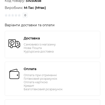
Код товару:
51450658
Виробник:
M-Tac (Мтак)
0
Варіанти доставки та оплати
Доставка
Самовивіз із магазину
Нова Пошта
Кур'єрська доставка
Оплата
Оплата при отриманні
Готівковий розрахунок
Оплата карткою
Кредит
Безготівковий розрахунок