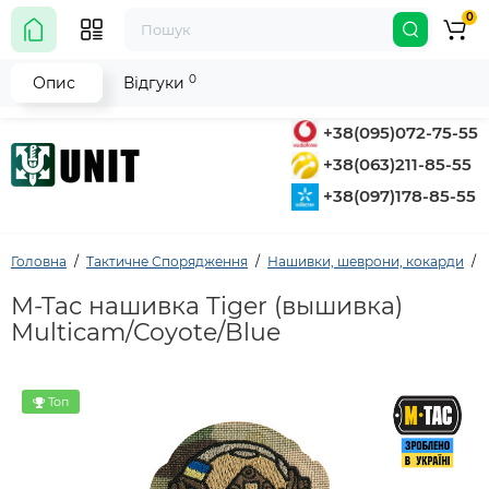
0
0
Опис
Відгуки
+38(095)072-75-55
+38(063)211-85-55
+38(097)178-85-55
Головна
Тактичне Спорядження
Нашивки, шеврони, кокарди
M-Tac нашивка Tiger (вышивка)
Multicam/Coyote/Blue
Топ