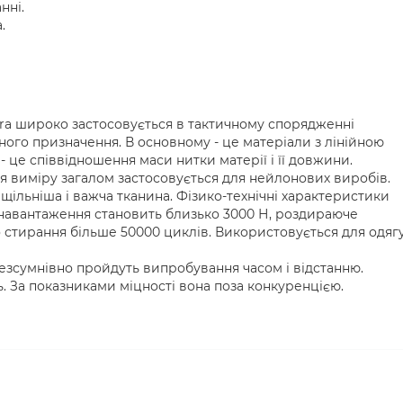
нні.
.
ura широко застосовується в тактичному спорядженні
ного призначення. В основному - це матеріали з лінійною
 - це співвідношення маси нитки матерії і її довжини.
ця виміру загалом застосовується для нейлонових виробів.
щільніша і важча тканина. Фізико-технічні характеристики
навантаження становить близько 3000 Н, роздираюче
о стирання більше 50000 циклів. Використовується для одягу
езсумнівно пройдуть випробування часом і відстанню.
ль. За показниками міцності вона поза конкуренцією.