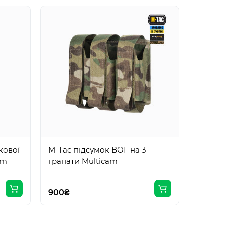
кової
M-Tac підсумок ВОГ на 3
am
гранати Multicam
900₴