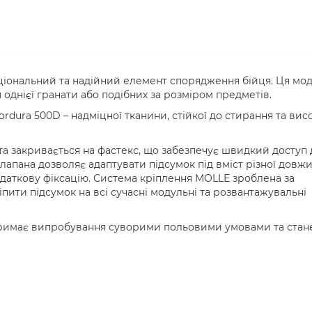
кціональний та надійний елемент спорядження бійця. Ця мо
однієї гранати або подібних за розміром предметів.
ordura 500D – надміцної тканини, стійкої до стирання та вис
 закривається на фастекс, що забезпечує швидкий доступ 
лапана дозволяє адаптувати підсумок під вміст різної довжи
одаткову фіксацію. Система кріплення MOLLE зроблена за
іпити підсумок на всі сучасні модульні та розвантажувальні
итримає випробування суворими польовими умовами та стан