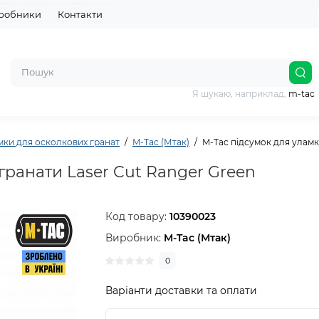
робники
Контакти
Я шукаю, наприклад,
m-tac
мки для осколкових гранат
M-Tac (Мтак)
M-Tac підсумок для уламк
гранати Laser Cut Ranger Green
Код товару:
10390023
Виробник:
M-Tac (Мтак)
0
Варіанти доставки та оплати