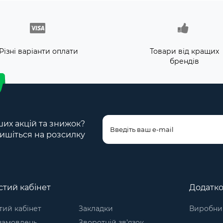
Різні варіанти оплати
Товари від кращих
брендів
ших акцій та знижок?
ишіться на розсилку
тий кабінет
Додатк
ий кабінет
Закладки
Виробни
 замовлень
Зворотній зв’язок