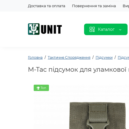
Доставка та оплата
Повернення та заміна
Ви
Каталог
Головна
Тактичне Спорядження
Підсумки
Підсу
M-Tac підсумок для уламкової 
Топ