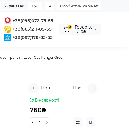
Українська
Рус
₴
Особистий кабінет
+38(095)072-75-55
Tоварів,
0
+38(063)211-85-55
на
0₴
+38(097)178-85-55
ової гранати Laser Cut Ranger Green
Поп.
Наст.
В наявності
760₴