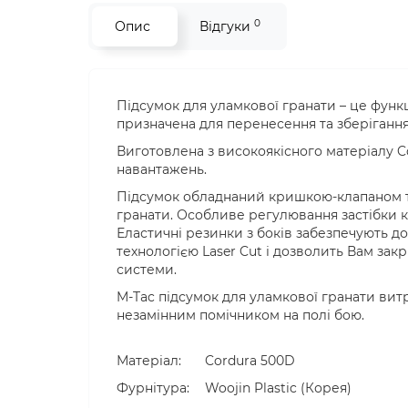
0
Опис
Відгуки
Підсумок для уламкової гранати – це фун
призначена для перенесення та зберігання 
Виготовлена ​​з високоякісного матеріалу C
навантажень.
Підсумок обладнаний кришкою-клапаном та
гранати. Особливе регулювання застібки к
Еластичні резинки з боків забезпечують д
технологією Laser Cut і дозволить Вам закр
системи.
M-Tac підсумок для уламкової гранати в
незамінним помічником на полі бою.
Матеріал:
Cordura 500D
Фурнітура:
Woojin Plastic (Корея)