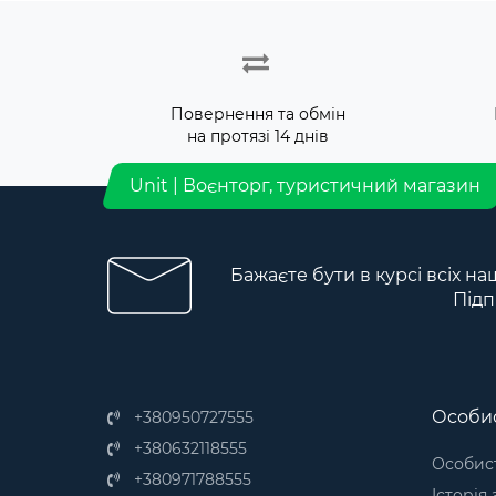
Повернення та обмін
на протязі 14 днів
Unit | Воєнторг, туристичний магазин
Бажаєте бути в курсі всіх на
Підп
Особис
+380950727555
+380632118555
Особист
+380971788555
Історія