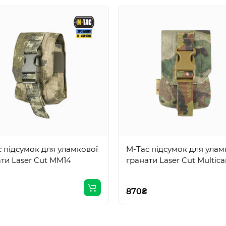
 підсумок для уламкової
M-Tac підсумок для улам
ти Laser Cut MM14
гранати Laser Cut Multic
870₴