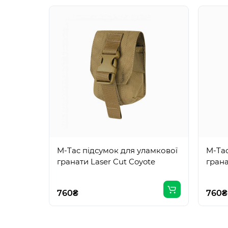
M-Tac підсумок для уламкової
M-Tac
гранати Laser Cut Coyote
грана
760₴
760₴