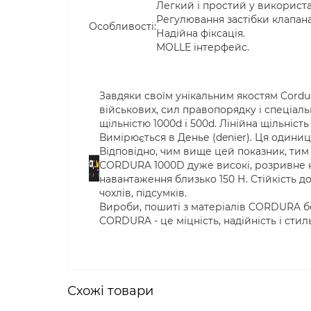
Легкий і простий у використа
Регулювання застібки клапана
Особливості:
Надійна фіксація.
MOLLE інтерфейс.
Завдяки своїм унікальним якостям Cord
військових, сил правопорядку і спеціаль
щільністю 1000d і 500d. Лінійна щільність
Вимірюється в Денье (denier). Ця одини
Відповідно, чим вище цей показник, тим 
CORDURA 1000D дуже високі, розривне 
навантаження близько 150 Н. Стійкість д
чохлів, підсумків.
Вироби, пошиті з матеріалів CORDURA б
CORDURA - це міцність, надійність і сти
Схожi товари