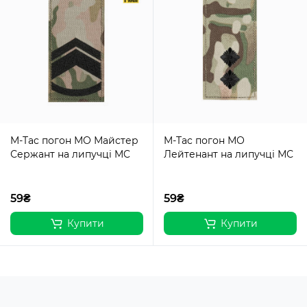
M-Tac погон МО Майстер
M-Tac погон МО
Сержант на липучці MC
Лейтенант на липучці МС
59₴
59₴
Купити
Купити