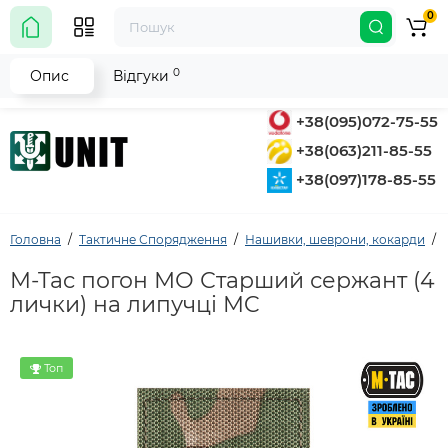
0
0
Опис
Відгуки
+38(095)072-75-55
+38(063)211-85-55
+38(097)178-85-55
Головна
Тактичне Спорядження
Нашивки, шеврони, кокарди
M-Tac погон МО Старший сержант (4
лички) на липучці MC
Топ