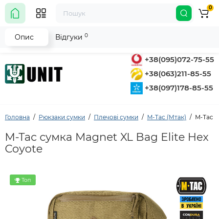
0
0
Опис
Відгуки
+38(095)072-75-55
+38(063)211-85-55
+38(097)178-85-55
Головна
Рюкзаки сумки
Плечові сумки
M-Tac (Мтак)
M-Tac с
M-Tac сумка Magnet XL Bag Elite Hex
Coyote
Топ