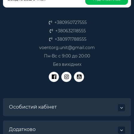
+380950727555
+380632118555
+380971788555
voentorg.unit@gmail.com
Пн-Вс с 9:00 до 20:00
Без вихідних
Особистий кабінет
Додатково