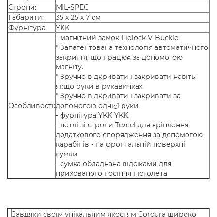
Стропи:
MIL-SPEC
Габарити:
35 х 25 х 7 см
Фурнітура:
YKK
- магнітний замок Fidlock V-Buckle:
* Запатентована технологія автоматичного
закриття, що працює за допомогою
магніту.
* Зручно відкривати і закривати навіть
якщо руки в рукавичках.
* Зручно відкривати і закривати за
Особливості:
допомогою однієї руки.
- фурнітура YKK YKK
- петлі зі стропи Texcel для кріплення
додаткового спорядження за допомогою
карабінів - на фронтальній поверхні
сумки
- сумка обладнана відсіками для
прихованого носіння пістолета
Завдяки своїм унікальним якостям Cordura широко