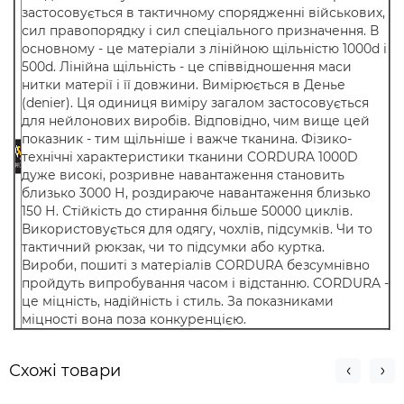
застосовується в тактичному спорядженні військових,
сил правопорядку і сил спеціального призначення. В
основному - це матеріали з лінійною щільністю 1000d і
500d. Лінійна щільність - це співвідношення маси
нитки матерії і її довжини. Вимірюється в Денье
(denier). Ця одиниця виміру загалом застосовується
для нейлонових виробів. Відповідно, чим вище цей
показник - тим щільніше і важче тканина. Фізико-
технічні характеристики тканини CORDURA 1000D
дуже високі, розривне навантаження становить
близько 3000 Н, роздираюче навантаження близько
150 Н. Стійкість до стирання більше 50000 циклів.
Використовується для одягу, чохлів, підсумків. Чи то
тактичний рюкзак, чи то підсумки або куртка.
Вироби, пошиті з матеріалів CORDURA безсумнівно
пройдуть випробування часом і відстанню. CORDURA -
це міцність, надійність і стиль. За показниками
міцності вона поза конкуренцією.
Схожi товари