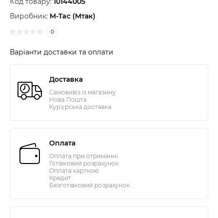
Код товару:
10144005
Виробник:
M-Tac (Мтак)
0
Варіанти доставки та оплати
Доставка
Самовивіз із магазину
Нова Пошта
Кур'єрська доставка
Оплата
Оплата при отриманні
Готівковий розрахунок
Оплата карткою
Кредит
Безготівковий розрахунок