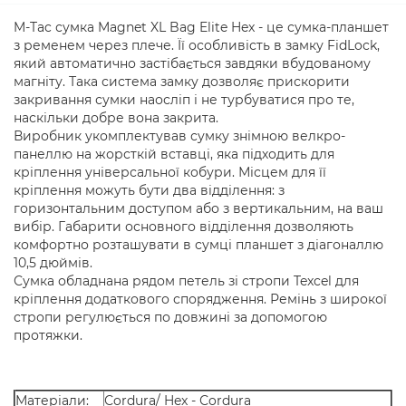
M-Tac сумка Magnet XL Bag Elite Hex - це сумка-планшет
з ременем через плече. Її особливість в замку FidLock,
який автоматично застібається завдяки вбудованому
магніту. Така система замку дозволяє прискорити
закривання сумки наосліп і не турбуватися про те,
наскільки добре вона закрита.
Виробник укомплектував сумку знімною велкро-
панеллю на жорсткій вставці, яка підходить для
кріплення універсальної кобури. Місцем для її
кріплення можуть бути два відділення: з
горизонтальним доступом або з вертикальним, на ваш
вибір. Габарити основного відділення дозволяють
комфортно розташувати в сумці планшет з діагоналлю
10,5 дюймів.
Сумка обладнана рядом петель зі стропи Texcel для
кріплення додаткового спорядження. Ремінь з широкої
стропи регулюється по довжині за допомогою
протяжки.
Матеріали:
Сordura/ Hex - Сordura