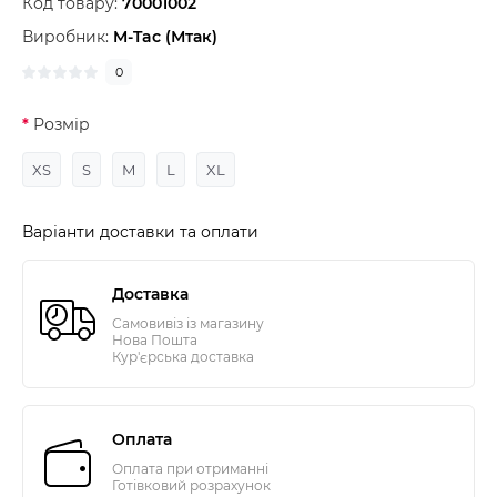
Код товару:
70001002
Виробник:
M-Tac (Мтак)
0
Розмір
XS
S
M
L
XL
Варіанти доставки та оплати
Доставка
Самовивіз із магазину
Нова Пошта
Кур'єрська доставка
Оплата
Оплата при отриманні
Готівковий розрахунок