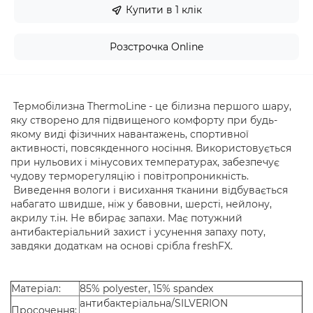
Купити в 1 клік
Розстрочка Online
Термобілизна ThermoLine - це білизна першого шару,
яку створено для підвищеного комфорту при будь-
якому виді фізичних навантажень, спортивної
активності, повсякденного носіння. Використовується
при нульових і мінусових температурах, забезпечує
чудову терморегуляцію і повітропроникність.
Виведення вологи і висихання тканини відбувається
набагато швидше, ніж у бавовни, шерсті, нейлону,
акрилу т.ін. Не вбирає запахи. Має потужний
антибактеріальний захист і усунення запаху поту,
завдяки додаткам на основі срібла freshFX.
Матеріал:
85% polyester, 15% spandex
антибактеріальна/SILVERION
Просочення: