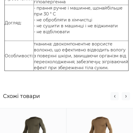
гіпоалергенна
- прання ручне і машинне, щонайбільше
при 30 ° C
- не обробляти в хімчистці
Догляд:
- не сушити в машинці і не віджимати
- не відбілювати
тканина: двокомпонентне ворсисте
волокно, що ефективно відводить вологу
Особливості:
з поверхні шкіри, захищаючи організм від
переохолодження; забезпечує зігріваючий
ефект при збереженні тіла сухим.
Схожi товари