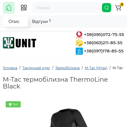
0
0
Опис
Відгуки
+38(095)072-75-55
+38(063)211-85-55
+38(097)178-85-55
Головна
Тактичний одяг
Термобілизна
M-Tac (Мтак)
M-Tac т
M-Tac термобілизна ThermoLine
Black
Топ