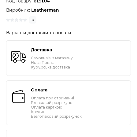
Код товару:
61.91.04
Виробник:
Leatherman
0
Варіанти доставки та оплати
Доставка
Самовивіз із магазину
Нова Пошта
Кур'єрська доставка
Оплата
Оплата при отриманні
Готівковий розрахунок
Оплата карткою
Кредит
Безготівковий розрахунок