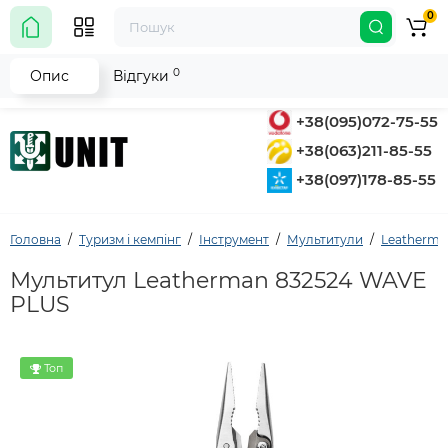
0
0
Опис
Відгуки
+38(095)072-75-55
+38(063)211-85-55
+38(097)178-85-55
Головна
Туризм і кемпінг
Інструмент
Мультитули
Leatherma
Мультитул Leatherman 832524 WAVE
PLUS
Топ