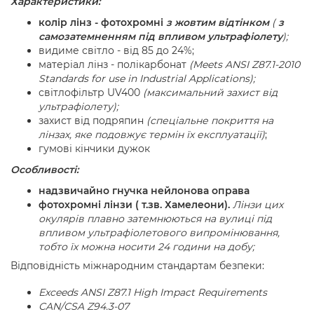
Характеристики:
колір лінз - фотохромні
з жовтим відтінком
(
з
самозатемненням під впливом ультрафіолету
);
видиме світло - від 85 до 24%;
матеріал лінз - полікарбонат
(Meets ANSI Z87.1-2010
Standards for use in Industrial Applications
)
;
світлофільтр UV400
(максимальний захист від
ультрафіолету);
захист від подряпин
(спеціальне покриття на
лінзах, яке подовжує термін їх експлуатації)
;
гумові кінчики дужок
Особливості:
надзвичайно гнучка нейлонова оправа
фотохромні лінзи (
т.зв. Хамелеони).
Лінзи цих
окулярів плавно затемнюються на вулиці під
впливом ультрафіолетового випромінювання,
тобто їх можна носити 24 години на добу;
Відповідність міжнародним стандартам безпеки
:
Exceeds ANSI Z87.1 High Impact Requirements
CAN/CSA Z94.3-07