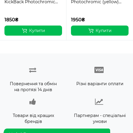
KickBack Photochromic
Photochromic (yellow)
(G-Tech™ blue) Anti Fog,
фотохромні жовті ***
фотохромні дзеркальні
сині
1850₴
1950₴
Купити
Купити
Повернення та обмін
Різні варіанти оплати
на протязі 14 днів
Товари від кращих
Партнерам - спеціальні
брендів
умови