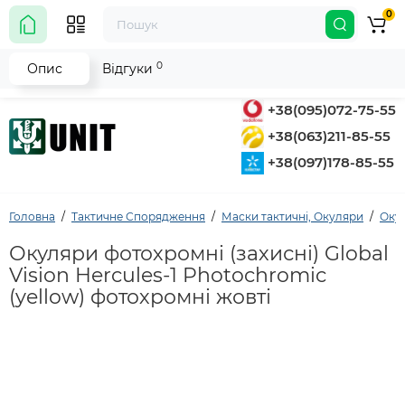
0
0
Опис
Відгуки
+38(095)072-75-55
+38(063)211-85-55
+38(097)178-85-55
Головна
Тактичне Спорядження
Маски тактичні, Окуляри
Окул
Окуляри фотохромні (захисні) Global
Vision Hercules-1 Photochromic
(yellow) фотохромні жовті