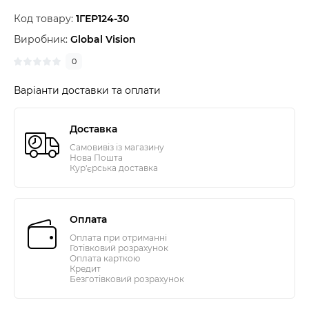
Код товару:
1ГЕР124-30
Виробник:
Global Vision
0
Варіанти доставки та оплати
Доставка
Самовивіз із магазину
Нова Пошта
Кур'єрська доставка
Оплата
Оплата при отриманні
Готівковий розрахунок
Оплата карткою
Кредит
Безготівковий розрахунок