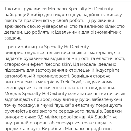
Тактичні рукавички Mechanix Specialty Hi-Dexterity -
найкращий вибір для тих, хто цінує надійність, високу
якість та практичність у своїй роботі. Ці рукавички
вражають своєю універсальністю та великою кількістю
деталей, що роблять їх ідеальними для різноманітних
завдань.
При виробництві Specialty Hi-Dexterity
використовуються тільки високоякісні матеріали, які
надають рукавичкам відмінної міцності та еластичності,
створюючи ефект "second skin". Ця модель ідеально
підходить для застосування в стрілецькій індустрії та
автомобільній промисловості. Зовнішня сторона
виготовлена із матеріалу Trek Dry®, завдяки чому
зменшується накопичення тепла та потовиділення.
Модель Specialty Hi-Dexterity має анатомічні виточки, які
відповідають природному вигину руки, забезпечуючи
точну посадку, а гнучкі “вушка” з еластану покращують
рухливість вказівного та середнього пальців. Завдяки
використанню 0,5-міліметрової замші AX-Suede™ на
внутрішній стороні забезпечується точне відчуття
предмета в руці. Виробник Mechanix передбачив