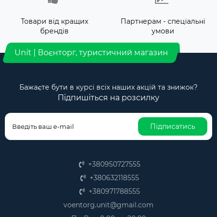
Товари від кращих
Партнерам - спеціальні
брендів
умови
Unit | Воєнторг, туристичний магазин
Бажаєте бути в курсі всіх наших акцій та знижок?
Підпишіться на розсилку
Підписатись
+380950727555
+380632118555
+380971788555
voentorg.unit@gmail.com