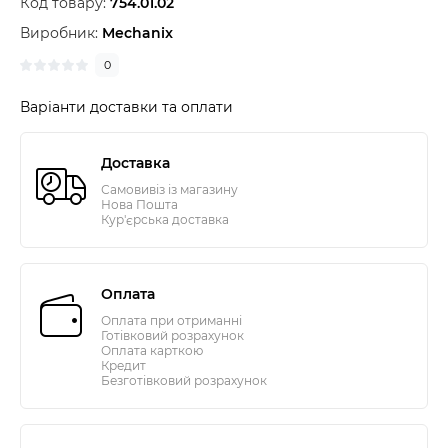
Код товару:
754.01.02
Виробник:
Mechanix
0
Варіанти доставки та оплати
Доставка
Самовивіз із магазину
Нова Пошта
Кур'єрська доставка
Оплата
Оплата при отриманні
Готівковий розрахунок
Оплата карткою
Кредит
Безготівковий розрахунок