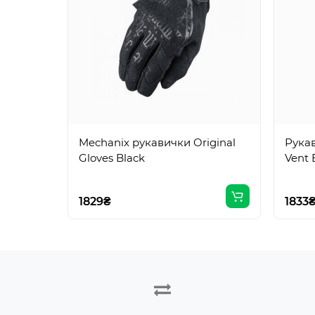
Mechanix рукавички Original
Рукав
Gloves Black
Vent 
1829₴
1833