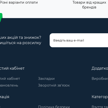
Різні варіанти оплати
Товари від кращих
брендів
ших акцій та знижок?
ишіться на розсилку
тий кабінет
Додатк
ий кабінет
Закладки
Виробни
 замовлень
Зворотній зв’язок
ація
Категорі
с
Політика безпеки
Взуття т