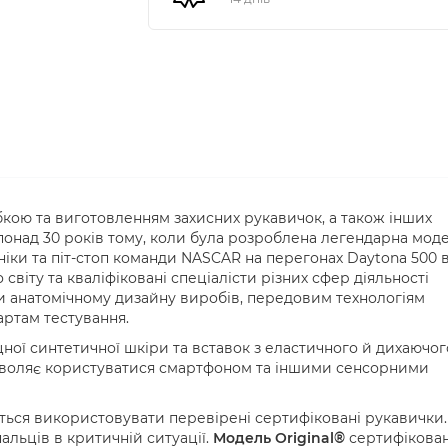
кою та виготовленням захисних рукавичок, а також інших
я понад 30 років тому, коли була розроблена легендарна мод
ніки та піт-стоп команди NASCAR на перегонах Daytona 500 
 світу та кваліфіковані спеціалісти різних сфер діяльності
и анатомічному дизайну виробів, передовим технологіям
артам тестування.
ної синтетичної шкіри та вставок з еластичного й дихаючог
озволяє користуватися смартфоном та іншими сенсорними
ься використовувати перевірені сертифіковані рукавички. 
альців в критичній ситуації.
Модель Original®
сертифікова