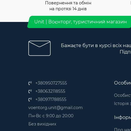
Повернення та обмін
на протязі 14 днів
Unit | Воєнторг, туристичний магазин
Бажаєте бути в курсі всіх на
Підп
Особис
+380950727555
+380632118555
Особист
+380971788555
Історія
voentorg.unit@gmail.com
Пн-Вс с 9:00 до 20:00
Інформ
Без вихідних
Про на