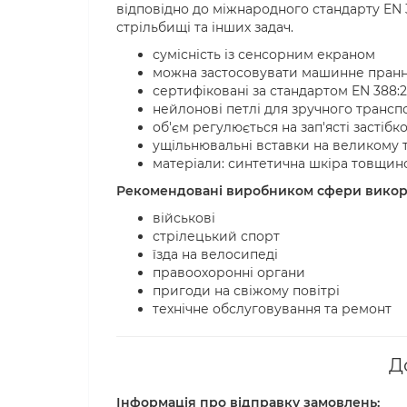
відповідно до міжнародного стандарту EN 38
стрільбищі та інших задач.
сумісність із сенсорним екраном
можна застосовувати машинне пран
сертифіковані за стандартом EN 388:20
нейлонові петлі для зручного трансп
об'єм регулюється на зап'ясті застіб
ущільнювальні вставки на великому т
матеріали: синтетична шкіра товщино
Рекомендовані виробником сфери викор
військові
стрілецький спорт
їзда на велосипеді
правоохоронні органи
пригоди на свіжому повітрі
технічне обслуговування та ремонт
Д
Інформація про відправку замовлень: