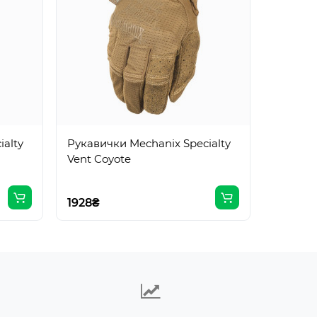
Mechani
зимові 
XXL
alty
Рукавички Mechanix Specialty
Vent Coyote
1934₴
1928₴