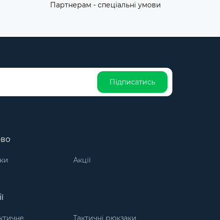
Партнерам - спеціальні умови
Підписатись
ово
ки
Акції
ї
актичне
Тактичні рюкзаки