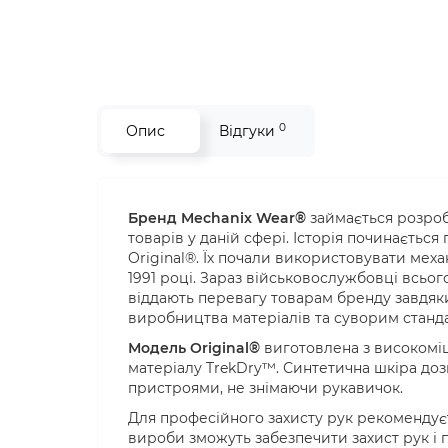
0
Опис
Відгуки
Бренд Mechanix Wear®
займається розроб
товарів у даній сфері. Історія починаєтьс
Original®. Їх почали використовувати меха
1991 році. Зараз військовослужбовці всього
віддають перевагу товарам бренду завдяк
виробництва матеріалів та суворим станд
Модель Original®
виготовлена з високоміц
матеріалу TrekDry™. Синтетична шкіра д
пристроями, не знімаючи рукавичок.
Для професійного захисту рук рекомендуєт
вироби зможуть забезпечити захист рук і п