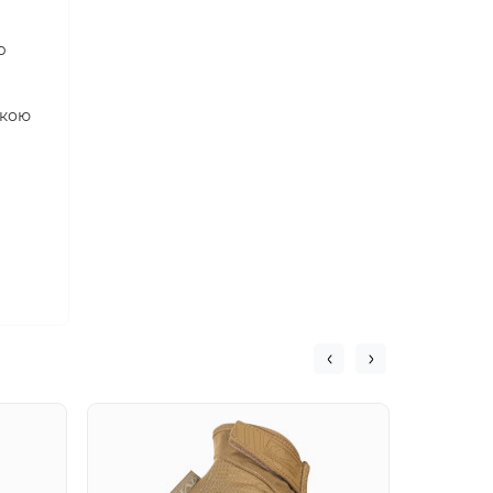
р
ткою