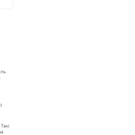
ель
в
о
Такі
на