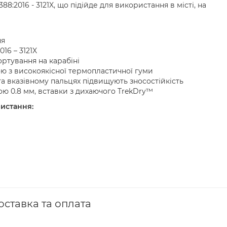
8:2016 - 3121X, що підійде для використання в місті, на
ня
16 – 3121X
ортування на карабіні
кою з високоякісної термопластичної гуми
а вказівному пальцях підвищують зносостійкість
ю 0.8 мм, вставки з дихаючого TrekDry™
истання:
оставка та оплата