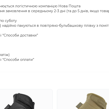
йснюється логістичною компанією Нова Пошта
я замовлення в середньому 2-3 дні (та до 5 днів, якщо това
по суботу
) надійно пакуються в повітряно-бульбашкову плівку з помі
лі “Способи доставки”
атіж)
лі “Способи оплати”