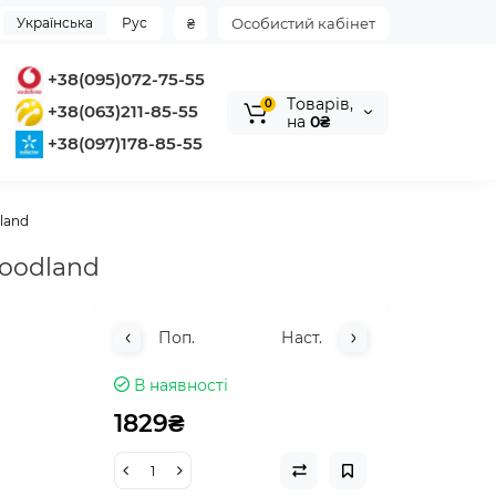
Українська
Рус
₴
Особистий кабінет
+38(095)072-75-55
Tоварів,
0
+38(063)211-85-55
на
0₴
+38(097)178-85-55
land
Woodland
Поп.
Наст.
В наявності
1829₴