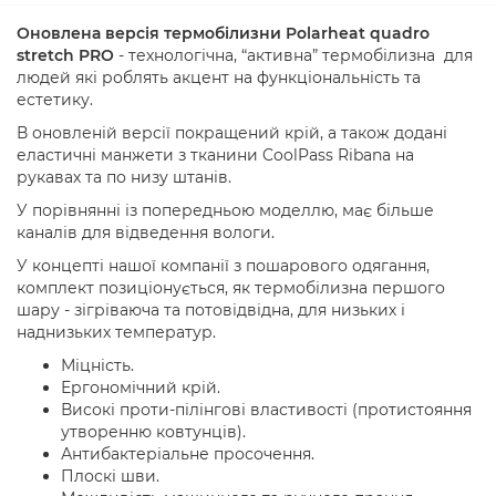
Оновлена версія термобілизни Polarheat quadro
stretch PRO
- технологічна, “активна” термобілизна для
людей які роблять акцент на функціональність та
естетику.
В оновленій версії покращений крій, а також додані
еластичні манжети з тканини CoolPass Ribana на
рукавах та по низу штанів.
У порівнянні із попередньою моделлю, має більше
каналів для відведення вологи.
У концепті нашої компанії з пошарового одягання,
комплект позиціонується, як термобілизна першого
шару - зігріваюча та потовідвідна, для низьких і
наднизьких температур.
Міцність.
Ергономічний крій.
Високі проти-пілінгові властивості (протистояння
утворенню ковтунців).
Антибактеріальне просочення.
Плоскі шви.