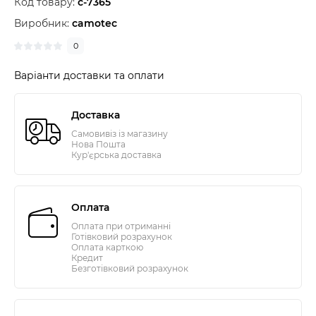
Код товару:
c-7365
Виробник:
camotec
0
Варіанти доставки та оплати
Доставка
Самовивіз із магазину
Нова Пошта
Кур'єрська доставка
Оплата
Оплата при отриманні
Готівковий розрахунок
Оплата карткою
Кредит
Безготівковий розрахунок