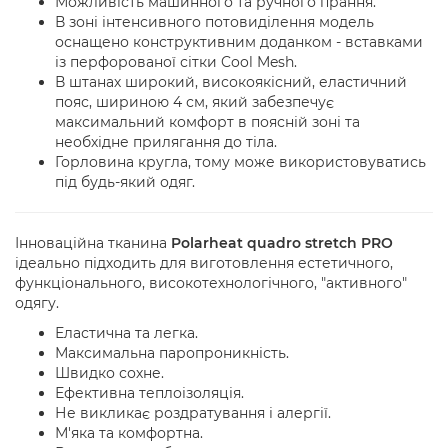
Можливість машинного та ручного прання.
В зоні інтенсивного потовиділення модель
оснащено конструктивним доданком - вставками
із перфорованої сітки Cool Mesh.
В штанах широкий, високоякісний, еластичний
пояс, шириною 4 см, який забезпечує
максимальний комфорт в поясній зоні та
необхідне прилягання до тіла.
Горловина кругла, тому може використовуватись
під будь-який одяг.
Інноваційна тканина
Polarheat quadro stretch
PRO
ідеально підходить для виготовлення естетичного,
функціонального, високотехнологічного, "активного"
одягу.
Еластична та легка.
Максимальна паропроникність.
Швидко сохне.
Ефективна теплоізоляція.
Не викликає роздратування і алергії.
М'яка та комфортна.