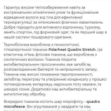
Гарантує високе теплозбереження навіть за
екстремальних кліматичних умов та функціональне
відведення вологи від тіла для ефективної
терморегуляції за інтенсивних фізичних навантажень.
Добре підходить для активного відпочинку, туризму,
занять спортом, під формовий одяг, та як перший шар в
нашій системі пошарового одягання.
Термобілизна вироблена з технологічної,
гіпоалергенної тканини
Polarheat Quadro Stretch
. Це
еластична, м’яка, флісова тканина, що вироблена з
синтетичних волокон. Тканина покрита
антибактеріальним просоченням, яке запобігає
розповсюдженню бактерій та неприємного запаху.
Тканина має високі показники паропроникності,
запобігає перегріву та утворенню конденсату у процесі
потовиділення, випаровує надлишок поту назовні, та
швидко сохне. Додатково має антибактеріальну та
антипілінгову обробку.
Всередині тканина містить шар мікрофлісу -
quadro
microfleece
. Він
згрупований у квадрати та має