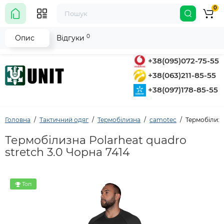
0
0
Опис
Відгуки
+38(095)072-75-55
+38(063)211-85-55
+38(097)178-85-55
Головна
Тактичний одяг
Термобілизна
camotec
Термобілизн
Термобілизна Polarheat quadro
stretch 3.0 Чорна 7414
Топ