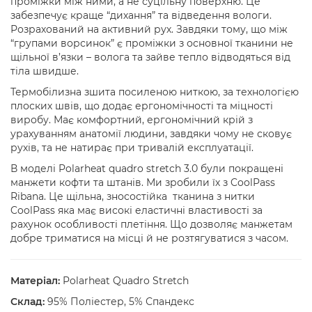
проміжки між ними, а не суцільну поверхню. Це
забезпечує краще “дихання” та відведення вологи.
Розрахований на активний рух. Завдяки тому, що між
“групами ворсинок” є проміжки з основної тканини не
щільної в’язки – волога та зайве тепло відводяться від
тіла швидше.
Термобілизна зшита посиленою ниткою, за технологією
плоских швів, що додає ергономічності та міцності
виробу. Має комфортний, ергономічний крій з
урахуванням анатомії людини, завдяки чому не сковує
рухів, та не натирає при тривалій експлуатації.
В моделі Polarheat quadro stretch 3.0 були покращені
манжети кофти та штанів. Ми зробили їх з CoolPass
Ribana. Це щільна, зносостійка тканина з нитки
CoolPass яка має високі еластичні властивості за
рахунок особливості плетіння. Що дозволяє манжетам
добре триматися на місці й не розтягуватися з часом.
Матеріал:
Polarheat Quadro Stretch
Склад:
95% Поліестер, 5% Спандекс