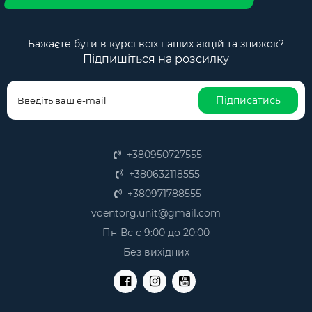
Бажаєте бути в курсі всіх наших акцій та знижок?
Підпишіться на розсилку
Підписатись
+380950727555
+380632118555
+380971788555
voentorg.unit@gmail.com
Пн-Вс с 9:00 до 20:00
Без вихідних