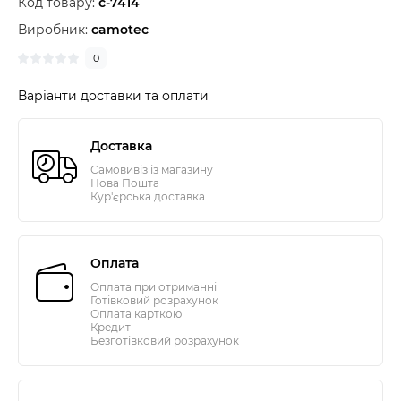
Код товару:
c-7414
Виробник:
camotec
0
Варіанти доставки та оплати
Доставка
Самовивіз із магазину
Нова Пошта
Кур'єрська доставка
Оплата
Оплата при отриманні
Готівковий розрахунок
Оплата карткою
Кредит
Безготівковий розрахунок